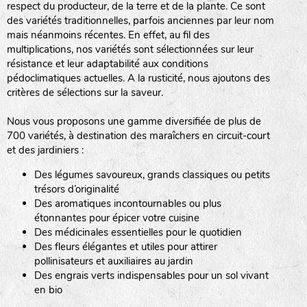
respect du producteur, de la terre et de la plante. Ce sont
des variétés traditionnelles, parfois anciennes par leur nom
haies
mais néanmoins récentes. En effet, au fil des
multiplications, nos variétés sont sélectionnées sur leur
zone sauvage
résistance et leur adaptabilité aux conditions
pédoclimatiques actuelles. A la rusticité, nous ajoutons des
critères de sélections sur la saveur.
mare
Nous vous proposons une gamme diversifiée de plus de
700 variétés, à destination des maraîchers en circuit-court
et des jardiniers :
Des légumes savoureux, grands classiques ou petits
tas de compost
trésors d’originalité
Des aromatiques incontournables ou plus
étonnantes pour épicer votre cuisine
Des médicinales essentielles pour le quotidien
fleurs
Des fleurs élégantes et utiles pour attirer
pollinisateurs et auxiliaires au jardin
animaux domestiques
Des engrais verts indispensables pour un sol vivant
en bio