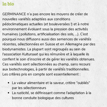
la bio
BPA : Initiales du producteur ou du fournisseur de la
semence.
GERMINANCE n’a pas encore les moyens de créer de
BINGENHEIMER SAATGUT (BGH)
nouvelles variétés adaptées aux conditions
1 : Numéro d’ordre du lot
pédoclimatiques actuelles (et bouleversées !) et à notre
A : Sans calibre.
environnement évoluant sous la pression des activités
www.bingenheimersaatgut.de
humaines (pollutions, artificialisation des sols, …). C’est
DE BOLSTER (DBO)
pourquoi nous diffusons aussi des semences de variétés
G
: Gros
Légumes feuilles
récentes, sélectionnées en Suisse et en Allemagne par des
M
: Moyen calibre
www.bolster.nl
biodynamistes. La plupart sont regroupés au sein de
P
: Petit calibre
GRAINE DEL PAÏS (GDP)
l'association Kultursaat qui les rémunère et à laquelle ils
confient le soin d’inscrire et de gérer les variétés obtenues.
Ces variétés sont sélectionnées au champ, sans recours
aux biotechnologies, à partir de variétés traditionnelles.
www.grainesdelpais.com
Légumes racines
Les critères pris en compte sont essentiellement :
JARDIN EN’VIE (JEV)
La valeur alimentaire et la saveur, critère "oubliés"
Plantes aromatiques
par les sélectionneurs
La rusticité, se définissant comme l'adaptation à la
bonne conduite biologique des cultures
LA BOITE A GRAINES (LBAG)