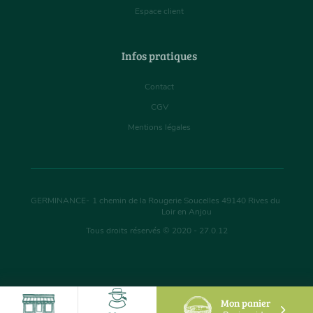
Espace client
Infos pratiques
Contact
CGV
Mentions légales
GERMINANCE
-
1 chemin de la Rougerie Soucelles
49140
Rives du
Loir en Anjou
Tous droits réservés © 2020 - 27.0.12
Mon panier