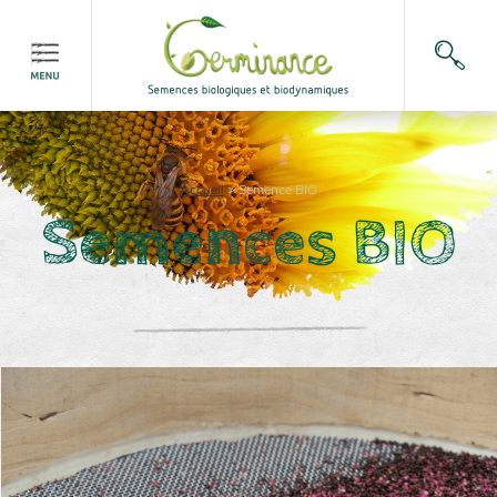
Accueil
>
Semence BIO
Semences BIO