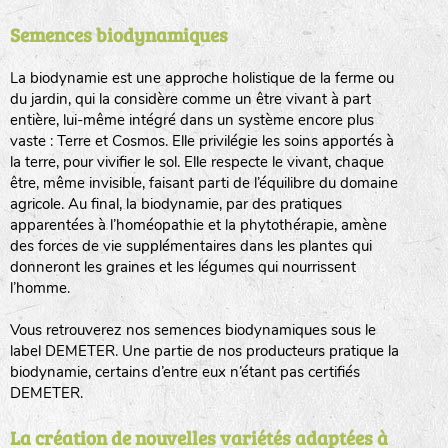
Semences biodynamiques
animaux sauvages
biodiversité cultivée
La biodynamie est une approche holistique de la ferme ou
du jardin, qui la considère comme un être vivant à part
entière, lui-même intégré dans un système encore plus
vaste : Terre et Cosmos. Elle privilégie les soins apportés à
la terre, pour vivifier le sol. Elle respecte le vivant, chaque
être, même invisible, faisant parti de l’équilibre du domaine
agricole. Au final, la biodynamie, par des pratiques
LA RÉFÉRENCE :
F
BEL
20BPA1A (en haut à gauche)
apparentées à l’homéopathie et la phytothérapie, amène
des forces de vie supplémentaires dans les plantes qui
F : Fleurs.
donneront les graines et les légumes qui nourrissent
Les autres catégories étant :
l’homme.
E
: Engrais vert
Vous retrouverez nos semences biodynamiques sous le
L
: Légumes
label DEMETER. Une partie de nos producteurs pratique la
A
: Aromatiques
biodynamie, certains d’entre eux n’étant pas certifiés
DEMETER.
BEL : Code de la variété
(Ici Belle de nuit)
20 : Année de récolte
(ici 2020)
La création de nouvelles variétés adaptées à