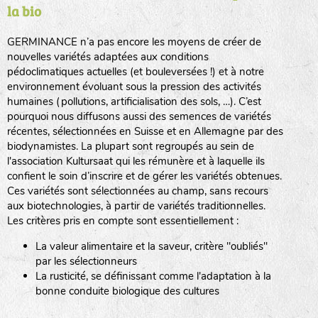
la bio
BPA : Initiales du producteur ou du fournisseur de la
semence.
GERMINANCE n’a pas encore les moyens de créer de
BINGENHEIMER SAATGUT (BGH)
nouvelles variétés adaptées aux conditions
1 : Numéro d’ordre du lot
pédoclimatiques actuelles (et bouleversées !) et à notre
A : Sans calibre.
environnement évoluant sous la pression des activités
www.bingenheimersaatgut.de
humaines (pollutions, artificialisation des sols, …). C’est
DE BOLSTER (DBO)
pourquoi nous diffusons aussi des semences de variétés
G
: Gros
Légumes feuilles
récentes, sélectionnées en Suisse et en Allemagne par des
M
: Moyen calibre
www.bolster.nl
biodynamistes. La plupart sont regroupés au sein de
P
: Petit calibre
GRAINE DEL PAÏS (GDP)
l'association Kultursaat qui les rémunère et à laquelle ils
confient le soin d’inscrire et de gérer les variétés obtenues.
Ces variétés sont sélectionnées au champ, sans recours
aux biotechnologies, à partir de variétés traditionnelles.
www.grainesdelpais.com
Légumes racines
Les critères pris en compte sont essentiellement :
JARDIN EN’VIE (JEV)
La valeur alimentaire et la saveur, critère "oubliés"
Plantes aromatiques
par les sélectionneurs
La rusticité, se définissant comme l'adaptation à la
bonne conduite biologique des cultures
LA BOITE A GRAINES (LBAG)