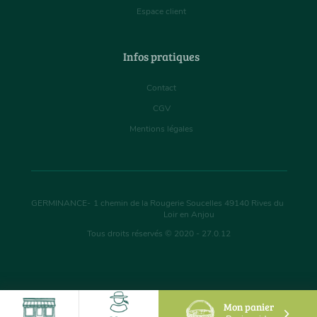
Espace client
Infos pratiques
Contact
CGV
Mentions légales
GERMINANCE
-
1 chemin de la Rougerie Soucelles
49140
Rives du
Loir en Anjou
Tous droits réservés © 2020 - 27.0.12
Mon panier