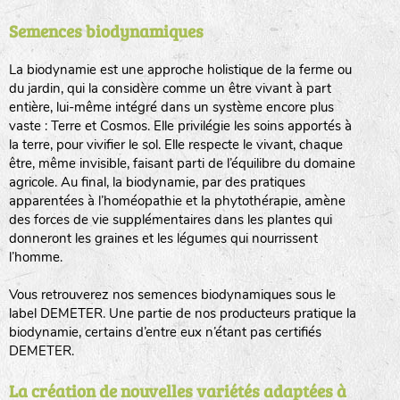
Semences biodynamiques
animaux sauvages
biodiversité cultivée
La biodynamie est une approche holistique de la ferme ou
du jardin, qui la considère comme un être vivant à part
entière, lui-même intégré dans un système encore plus
vaste : Terre et Cosmos. Elle privilégie les soins apportés à
la terre, pour vivifier le sol. Elle respecte le vivant, chaque
être, même invisible, faisant parti de l’équilibre du domaine
agricole. Au final, la biodynamie, par des pratiques
LA RÉFÉRENCE :
F
BEL
20BPA1A (en haut à gauche)
apparentées à l’homéopathie et la phytothérapie, amène
des forces de vie supplémentaires dans les plantes qui
F : Fleurs.
donneront les graines et les légumes qui nourrissent
Les autres catégories étant :
l’homme.
E
: Engrais vert
Vous retrouverez nos semences biodynamiques sous le
L
: Légumes
label DEMETER. Une partie de nos producteurs pratique la
A
: Aromatiques
biodynamie, certains d’entre eux n’étant pas certifiés
DEMETER.
BEL : Code de la variété
(Ici Belle de nuit)
20 : Année de récolte
(ici 2020)
La création de nouvelles variétés adaptées à