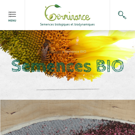
Accueil
>
Semence BIO
Semences BIO