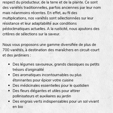
respect du producteur, de la terre et de la plante. Ce sont
des variétés traditionnelles, parfois anciennes par leur nom
haies
mais néanmoins récentes. En effet, au fil des
multiplications, nos variétés sont sélectionnées sur leur
zone sauvage
résistance et leur adaptabilité aux conditions
pédoclimatiques actuelles. A la rusticité, nous ajoutons des
critères de sélections sur la saveur.
mare
Nous vous proposons une gamme diversifiée de plus de
700 variétés, à destination des maraîchers en circuit-court
et des jardiniers :
Des légumes savoureux, grands classiques ou petits
tas de compost
trésors d’originalité
Des aromatiques incontournables ou plus
étonnantes pour épicer votre cuisine
Des médicinales essentielles pour le quotidien
fleurs
Des fleurs élégantes et utiles pour attirer
pollinisateurs et auxiliaires au jardin
animaux domestiques
Des engrais verts indispensables pour un sol vivant
en bio