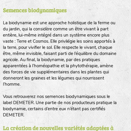
Semences biodynamiques
animaux sauvages
biodiversité cultivée
La biodynamie est une approche holistique de la ferme ou
du jardin, qui la considère comme un être vivant à part
entière, lui-même intégré dans un système encore plus
vaste : Terre et Cosmos. Elle privilégie les soins apportés à
la terre, pour vivifier le sol. Elle respecte le vivant, chaque
être, même invisible, faisant parti de l’équilibre du domaine
agricole. Au final, la biodynamie, par des pratiques
LA RÉFÉRENCE :
F
BEL
20BPA1A (en haut à gauche)
apparentées à l’homéopathie et la phytothérapie, amène
des forces de vie supplémentaires dans les plantes qui
F : Fleurs.
donneront les graines et les légumes qui nourrissent
Les autres catégories étant :
l’homme.
E
: Engrais vert
Vous retrouverez nos semences biodynamiques sous le
L
: Légumes
label DEMETER. Une partie de nos producteurs pratique la
A
: Aromatiques
biodynamie, certains d’entre eux n’étant pas certifiés
DEMETER.
BEL : Code de la variété
(Ici Belle de nuit)
20 : Année de récolte
(ici 2020)
La création de nouvelles variétés adaptées à