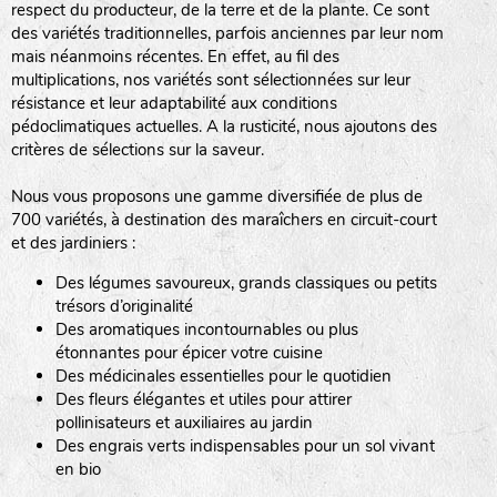
respect du producteur, de la terre et de la plante. Ce sont
des variétés traditionnelles, parfois anciennes par leur nom
haies
mais néanmoins récentes. En effet, au fil des
multiplications, nos variétés sont sélectionnées sur leur
zone sauvage
résistance et leur adaptabilité aux conditions
pédoclimatiques actuelles. A la rusticité, nous ajoutons des
critères de sélections sur la saveur.
mare
Nous vous proposons une gamme diversifiée de plus de
700 variétés, à destination des maraîchers en circuit-court
et des jardiniers :
Des légumes savoureux, grands classiques ou petits
tas de compost
trésors d’originalité
Des aromatiques incontournables ou plus
étonnantes pour épicer votre cuisine
Des médicinales essentielles pour le quotidien
fleurs
Des fleurs élégantes et utiles pour attirer
pollinisateurs et auxiliaires au jardin
animaux domestiques
Des engrais verts indispensables pour un sol vivant
en bio