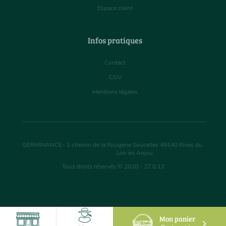
Espace client
Infos pratiques
Contact
CGV
Mentions légales
GERMINANCE
-
1 chemin de la Rougerie Soucelles
49140
Rives du
Loir en Anjou
Tous droits réservés © 2020 - 27.0.12
Mon panier