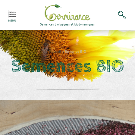
Accueil
>
Semence BIO
Semences BIO