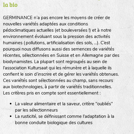
la bio
BPA : Initiales du producteur ou du fournisseur de la
semence.
GERMINANCE n’a pas encore les moyens de créer de
BINGENHEIMER SAATGUT (BGH)
nouvelles variétés adaptées aux conditions
1 : Numéro d’ordre du lot
pédoclimatiques actuelles (et bouleversées !) et à notre
A : Sans calibre.
environnement évoluant sous la pression des activités
www.bingenheimersaatgut.de
humaines (pollutions, artificialisation des sols, …). C’est
DE BOLSTER (DBO)
pourquoi nous diffusons aussi des semences de variétés
G
: Gros
Légumes feuilles
récentes, sélectionnées en Suisse et en Allemagne par des
M
: Moyen calibre
www.bolster.nl
biodynamistes. La plupart sont regroupés au sein de
P
: Petit calibre
GRAINE DEL PAÏS (GDP)
l'association Kultursaat qui les rémunère et à laquelle ils
confient le soin d’inscrire et de gérer les variétés obtenues.
Ces variétés sont sélectionnées au champ, sans recours
aux biotechnologies, à partir de variétés traditionnelles.
www.grainesdelpais.com
Légumes racines
Les critères pris en compte sont essentiellement :
JARDIN EN’VIE (JEV)
La valeur alimentaire et la saveur, critère "oubliés"
Plantes aromatiques
par les sélectionneurs
La rusticité, se définissant comme l'adaptation à la
bonne conduite biologique des cultures
LA BOITE A GRAINES (LBAG)