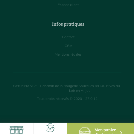
Espace client
Infos pratiques
Contact
CGV
Mentions légales
GERMINANCE
-
1 chemin de la Rougerie Soucelles
49140
Rives du
Loir en Anjou
Tous droits réservés © 2020 - 27.0.12
Mon panier