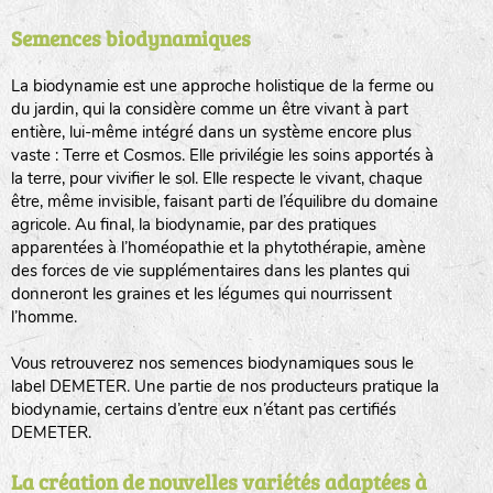
Semences biodynamiques
animaux sauvages
biodiversité cultivée
La biodynamie est une approche holistique de la ferme ou
du jardin, qui la considère comme un être vivant à part
entière, lui-même intégré dans un système encore plus
vaste : Terre et Cosmos. Elle privilégie les soins apportés à
la terre, pour vivifier le sol. Elle respecte le vivant, chaque
être, même invisible, faisant parti de l’équilibre du domaine
agricole. Au final, la biodynamie, par des pratiques
LA RÉFÉRENCE :
F
BEL
20BPA1A (en haut à gauche)
apparentées à l’homéopathie et la phytothérapie, amène
des forces de vie supplémentaires dans les plantes qui
F : Fleurs.
donneront les graines et les légumes qui nourrissent
Les autres catégories étant :
l’homme.
E
: Engrais vert
Vous retrouverez nos semences biodynamiques sous le
L
: Légumes
label DEMETER. Une partie de nos producteurs pratique la
A
: Aromatiques
biodynamie, certains d’entre eux n’étant pas certifiés
DEMETER.
BEL : Code de la variété
(Ici Belle de nuit)
20 : Année de récolte
(ici 2020)
La création de nouvelles variétés adaptées à