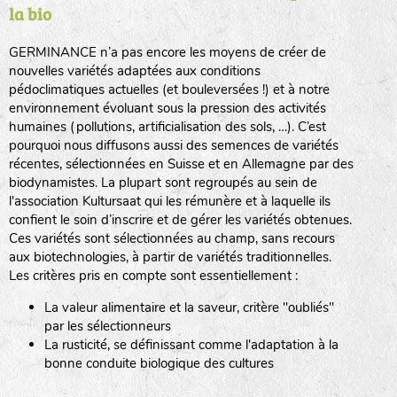
la bio
BPA : Initiales du producteur ou du fournisseur de la
semence.
GERMINANCE n’a pas encore les moyens de créer de
BINGENHEIMER SAATGUT (BGH)
nouvelles variétés adaptées aux conditions
1 : Numéro d’ordre du lot
pédoclimatiques actuelles (et bouleversées !) et à notre
A : Sans calibre.
environnement évoluant sous la pression des activités
www.bingenheimersaatgut.de
humaines (pollutions, artificialisation des sols, …). C’est
DE BOLSTER (DBO)
pourquoi nous diffusons aussi des semences de variétés
G
: Gros
Légumes feuilles
récentes, sélectionnées en Suisse et en Allemagne par des
M
: Moyen calibre
www.bolster.nl
biodynamistes. La plupart sont regroupés au sein de
P
: Petit calibre
GRAINE DEL PAÏS (GDP)
l'association Kultursaat qui les rémunère et à laquelle ils
confient le soin d’inscrire et de gérer les variétés obtenues.
Ces variétés sont sélectionnées au champ, sans recours
aux biotechnologies, à partir de variétés traditionnelles.
www.grainesdelpais.com
Légumes racines
Les critères pris en compte sont essentiellement :
JARDIN EN’VIE (JEV)
La valeur alimentaire et la saveur, critère "oubliés"
Plantes aromatiques
par les sélectionneurs
La rusticité, se définissant comme l'adaptation à la
bonne conduite biologique des cultures
LA BOITE A GRAINES (LBAG)