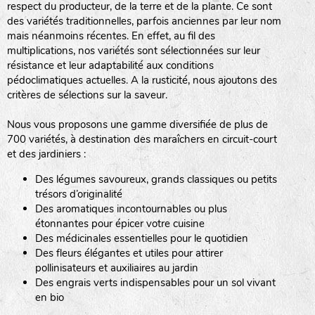
respect du producteur, de la terre et de la plante. Ce sont
des variétés traditionnelles, parfois anciennes par leur nom
haies
mais néanmoins récentes. En effet, au fil des
multiplications, nos variétés sont sélectionnées sur leur
zone sauvage
résistance et leur adaptabilité aux conditions
pédoclimatiques actuelles. A la rusticité, nous ajoutons des
critères de sélections sur la saveur.
mare
Nous vous proposons une gamme diversifiée de plus de
700 variétés, à destination des maraîchers en circuit-court
et des jardiniers :
Des légumes savoureux, grands classiques ou petits
tas de compost
trésors d’originalité
Des aromatiques incontournables ou plus
étonnantes pour épicer votre cuisine
Des médicinales essentielles pour le quotidien
fleurs
Des fleurs élégantes et utiles pour attirer
pollinisateurs et auxiliaires au jardin
animaux domestiques
Des engrais verts indispensables pour un sol vivant
en bio