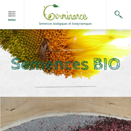
Accueil
>
Semence BIO
Semences BIO