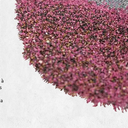
a
 à
s
la