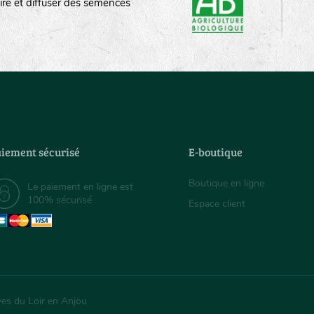
ire et diffuser des semences
iement sécurisé
E-boutique
Boutique en ligne
Le paiement en ligne est
100% sécurisé
Espace client
ves du Loir en Anjou