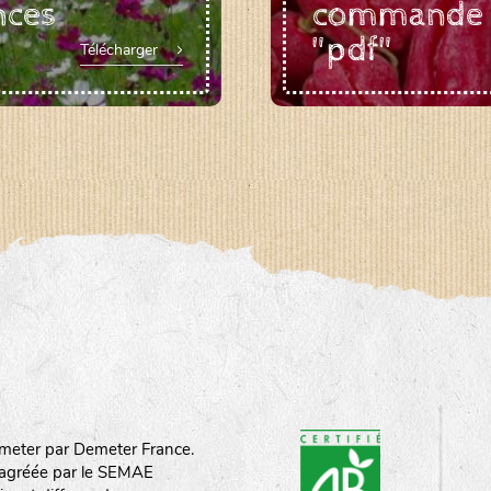
nces
commande
"pdf"
Télécharger
meter par Demeter France.
st agréée par le SEMAE