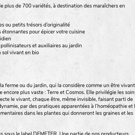
 plus de 700 variétés, à destination des maraîchers en
Les autres catégories étant :
E
: Engrais vert
ou petits trésors d’originalité
L
: Légumes
 étonnantes pour épicer votre cuisine
A
: Aromatiques
idien
pollinisateurs et auxiliaires au jardin
BEL : Code de la variété
(Ici Belle de nuit)
 sol vivant en bio
20 : Année de récolte
(ici 2020)
BPA : Initiales du producteur ou du fournisseur de l
semence.
a ferme ou du jardin, qui la considère comme un être vivant
encore plus vaste : Terre et Cosmos. Elle privilégie les soin
1 : Numéro d’ordre du lot
specte le vivant, chaque être, même invisible, faisant parti de
A : Sans calibre.
iodynamie, par des pratiques apparentées à l’homéopathie et 
mentaires dans les plantes qui donneront les graines et les
G
: Gros
M
: Moyen calibre
P
: Petit calibre
 sous le label DEMETER. Une partie de nos producteurs