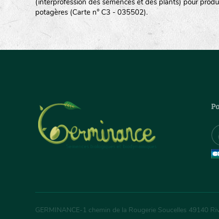
(interprofession des semences et des plants) pour produ
potagères (Carte n° C3 - 035502).
Pa
GERMINANCE
-
1 chemin de la Rougerie Soucelles
49140
Ri