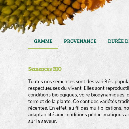
GAMME
PROVENANCE
DURÉE D
Semences BIO
Toutes nos semences sont des variétés-populat
respectueuses du vivant. Elles sont reproducti
conditions biologiques, voire biodynamiques, d
haies
terre et de la plante. Ce sont des variétés tra
zone sauvage
récentes. En effet, au fil des multiplications, n
adaptabilité aux conditions pédoclimatiques act
mare
sur la saveur.