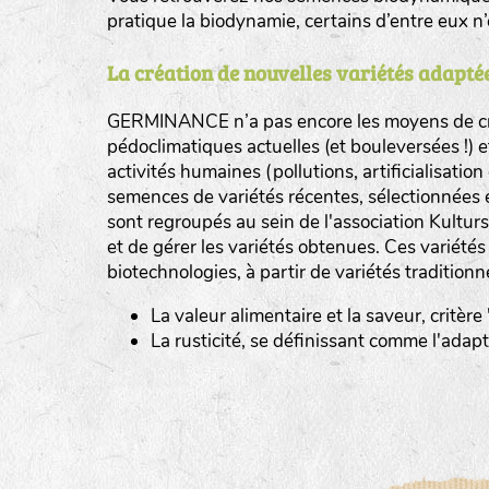
pratique la biodynamie, certains d’entre eux 
La création de nouvelles variétés adaptée
GERMINANCE n’a pas encore les moyens de cré
BINGENHEIMER SAATGUT (BGH)
pédoclimatiques actuelles (et bouleversées !) 
Légumes feuilles
activités humaines (pollutions, artificialisatio
DE BOLSTER (DBO)
semences de variétés récentes, sélectionnées 
www.bolst
sont regroupés au sein de l'association Kultursa
Légumes racines
GRAINE DEL PAÏS (GDP)
et de gérer les variétés obtenues. Ces variété
Plantes aromatiques
biotechnologies, à partir de variétés traditionn
www.grainesdelpais.com
La valeur alimentaire et la saveur, critère
JARDIN EN’VIE (JEV)
La rusticité, se définissant comme l'adap
LA BOITE A GRAINES (LBAG)
www.laboiteagraines.
L’AUBEPIN (PDO)