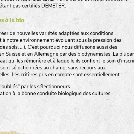
n’étant pas certifiés DEMETER.
s à la bio
er de nouvelles variétés adaptées aux conditions
et à notre environnement évoluant sous la pression des
www.bingenheimersaatgut.de
n des sols, …). C’est pourquoi nous diffusons aussi des
en Suisse et en Allemagne par des biodynamistes. La plupar
er.nl
at qui les rémunère et à laquelle ils confient le soin d’inscri
s sont sélectionnées au champ, sans recours aux
elles. Les critères pris en compte sont essentiellement :
 "oubliés" par les sélectionneurs
tation à la bonne conduite biologique des cultures
com
www.aubepin.fr