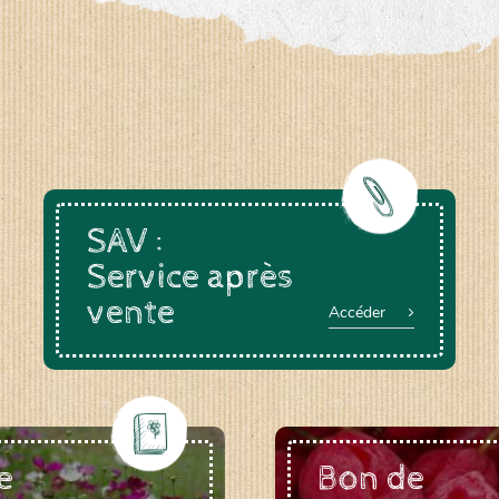
a-rheinau.ch
SAV :
Service après
vente
Accéder
e
Bon de