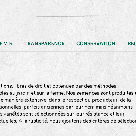
E VIE
TRANSPARENCE
CONSERVATION
RÈ
ions, libres de droit et obtenues par des méthodes
bles au jardin et sur la ferme. Nos semences sont produites 
e manière extensive, dans le respect du producteur, de la
ditionnelles, parfois anciennes par leur nom mais néanmoins
os variétés sont sélectionnées sur leur résistance et leur
uelles. A la rusticité, nous ajoutons des critères de sélectio
LA RÉFÉRENCE :
F
BEL
20BPA1A (en haut à gauche
F : Fleurs.