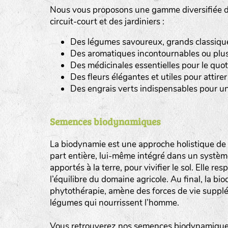
Nous vous proposons une gamme diversifiée de
tas de compost
circuit-court et des jardiniers :
Des légumes savoureux, grands classiques 
fleurs
Des aromatiques incontournables ou plus
animaux domestiques
Des médicinales essentielles pour le quot
Des fleurs élégantes et utiles pour attirer 
animaux sauvages
Des engrais verts indispensables pour un
biodiversité cultivée
Semences biodynamiques
La biodynamie est une approche holistique de l
part entière, lui-même intégré dans un système 
apportés à la terre, pour vivifier le sol. Elle re
l’équilibre du domaine agricole. Au final, la b
phytothérapie, amène des forces de vie supplé
légumes qui nourrissent l’homme.
Vous retrouverez nos semences biodynamiques