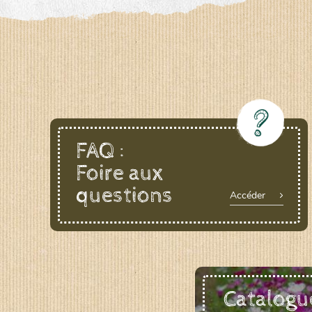
LE BIAU GERME (LBG)
www.biaugerme.com
SATIVA RHEINAU (SAD)
www.sativ
SEMAILLES (SEM)
www.semaille.com
FAQ :
Foire aux
questions
Accéder
Catalogu