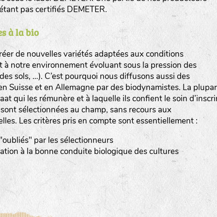
n’étant pas certifiés DEMETER.
s à la bio
er de nouvelles variétés adaptées aux conditions
et à notre environnement évoluant sous la pression des
www.bingenheimersaatgut.de
n des sols, …). C’est pourquoi nous diffusons aussi des
en Suisse et en Allemagne par des biodynamistes. La plupar
er.nl
at qui les rémunère et à laquelle ils confient le soin d’inscri
s sont sélectionnées au champ, sans recours aux
elles. Les critères pris en compte sont essentiellement :
 "oubliés" par les sélectionneurs
tation à la bonne conduite biologique des cultures
com
www.aubepin.fr