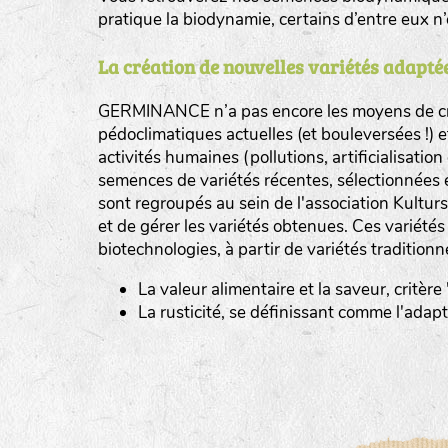
pratique la biodynamie, certains d’entre eux 
La création de nouvelles variétés adaptée
GERMINANCE n’a pas encore les moyens de cré
BINGENHEIMER SAATGUT (BGH)
pédoclimatiques actuelles (et bouleversées !) 
Légumes feuilles
activités humaines (pollutions, artificialisatio
DE BOLSTER (DBO)
semences de variétés récentes, sélectionnées 
www.bolst
sont regroupés au sein de l'association Kultursa
Légumes racines
GRAINE DEL PAÏS (GDP)
et de gérer les variétés obtenues. Ces variété
Plantes aromatiques
biotechnologies, à partir de variétés traditionn
www.grainesdelpais.com
La valeur alimentaire et la saveur, critère
JARDIN EN’VIE (JEV)
La rusticité, se définissant comme l'adap
LA BOITE A GRAINES (LBAG)
www.laboiteagraines.
L’AUBEPIN (PDO)