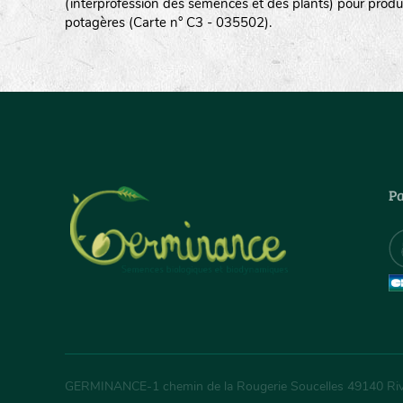
(interprofession des semences et des plants) pour produ
potagères (Carte n° C3 - 035502).
Pa
GERMINANCE
-
1 chemin de la Rougerie Soucelles
49140
Ri