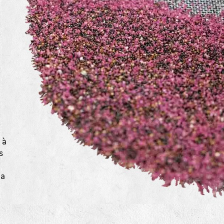
a
 à
s
la