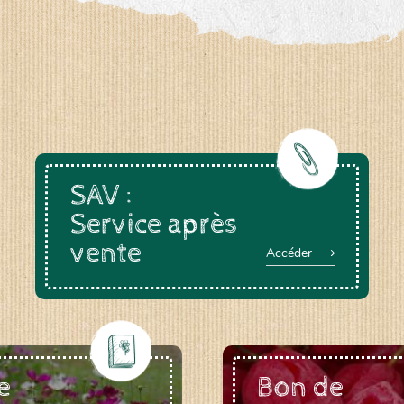
a-rheinau.ch
SAV :
Service après
vente
Accéder
e
Bon de