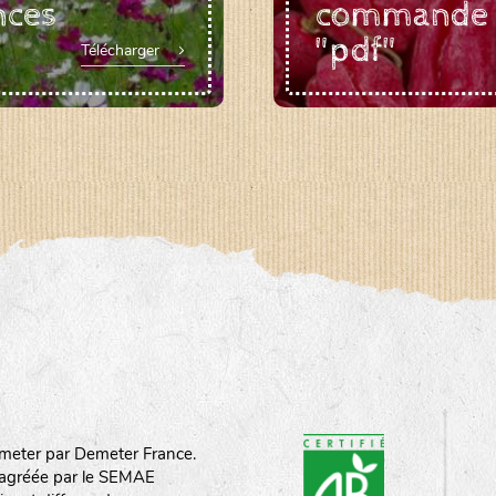
nces
commande
"pdf"
Télécharger
meter par Demeter France.
st agréée par le SEMAE