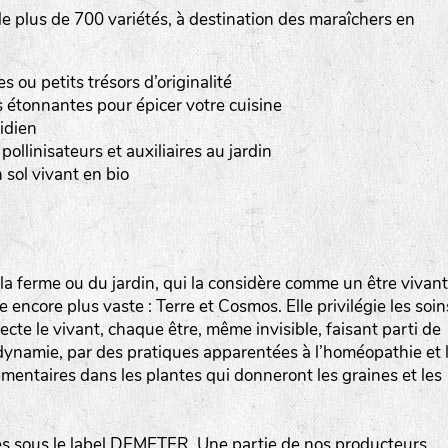
 plus de 700 variétés, à destination des maraîchers en
Les autres catégories étant :
E
: Engrais vert
ou petits trésors d’originalité
L
: Légumes
 étonnantes pour épicer votre cuisine
A
: Aromatiques
idien
pollinisateurs et auxiliaires au jardin
BEL : Code de la variété
(Ici Belle de nuit)
 sol vivant en bio
20 : Année de récolte
(ici 2020)
BPA : Initiales du producteur ou du fournisseur de l
semence.
a ferme ou du jardin, qui la considère comme un être vivant
encore plus vaste : Terre et Cosmos. Elle privilégie les soin
1 : Numéro d’ordre du lot
specte le vivant, chaque être, même invisible, faisant parti de
A : Sans calibre.
iodynamie, par des pratiques apparentées à l’homéopathie et 
mentaires dans les plantes qui donneront les graines et les
G
: Gros
M
: Moyen calibre
P
: Petit calibre
 sous le label DEMETER. Une partie de nos producteurs