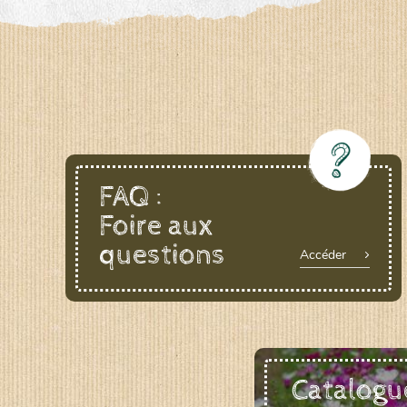
LE BIAU GERME (LBG)
www.biaugerme.com
SATIVA RHEINAU (SAD)
www.sativ
SEMAILLES (SEM)
www.semaille.com
FAQ :
Foire aux
questions
Accéder
Catalogu