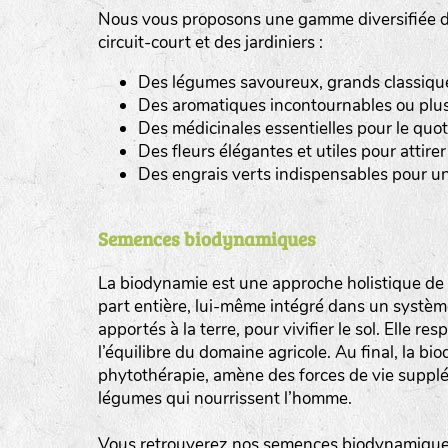
Nous vous proposons une gamme diversifiée de
tas de compost
circuit-court et des jardiniers :
Des légumes savoureux, grands classiques 
fleurs
Des aromatiques incontournables ou plus
animaux domestiques
Des médicinales essentielles pour le quot
Des fleurs élégantes et utiles pour attirer 
animaux sauvages
Des engrais verts indispensables pour un
biodiversité cultivée
Semences biodynamiques
La biodynamie est une approche holistique de l
part entière, lui-même intégré dans un système 
apportés à la terre, pour vivifier le sol. Elle re
l’équilibre du domaine agricole. Au final, la b
phytothérapie, amène des forces de vie supplé
légumes qui nourrissent l’homme.
Vous retrouverez nos semences biodynamiques