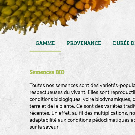
GAMME
PROVENANCE
DURÉE D
Semences BIO
Toutes nos semences sont des variétés-populat
respectueuses du vivant. Elles sont reproducti
conditions biologiques, voire biodynamiques, d
haies
terre et de la plante. Ce sont des variétés tra
zone sauvage
récentes. En effet, au fil des multiplications, n
adaptabilité aux conditions pédoclimatiques act
mare
sur la saveur.