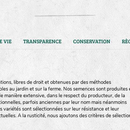
E VIE
TRANSPARENCE
CONSERVATION
RÈ
ions, libres de droit et obtenues par des méthodes
bles au jardin et sur la ferme. Nos semences sont produites 
e manière extensive, dans le respect du producteur, de la
ditionnelles, parfois anciennes par leur nom mais néanmoins
os variétés sont sélectionnées sur leur résistance et leur
uelles. A la rusticité, nous ajoutons des critères de sélectio
LA RÉFÉRENCE :
F
BEL
20BPA1A (en haut à gauche
F : Fleurs.