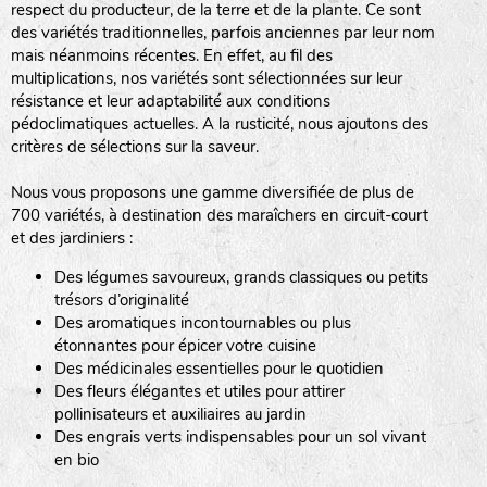
respect du producteur, de la terre et de la plante. Ce sont
des variétés traditionnelles, parfois anciennes par leur nom
haies
mais néanmoins récentes. En effet, au fil des
multiplications, nos variétés sont sélectionnées sur leur
zone sauvage
résistance et leur adaptabilité aux conditions
pédoclimatiques actuelles. A la rusticité, nous ajoutons des
critères de sélections sur la saveur.
mare
Nous vous proposons une gamme diversifiée de plus de
700 variétés, à destination des maraîchers en circuit-court
et des jardiniers :
Des légumes savoureux, grands classiques ou petits
tas de compost
trésors d’originalité
Des aromatiques incontournables ou plus
étonnantes pour épicer votre cuisine
Des médicinales essentielles pour le quotidien
fleurs
Des fleurs élégantes et utiles pour attirer
pollinisateurs et auxiliaires au jardin
animaux domestiques
Des engrais verts indispensables pour un sol vivant
en bio