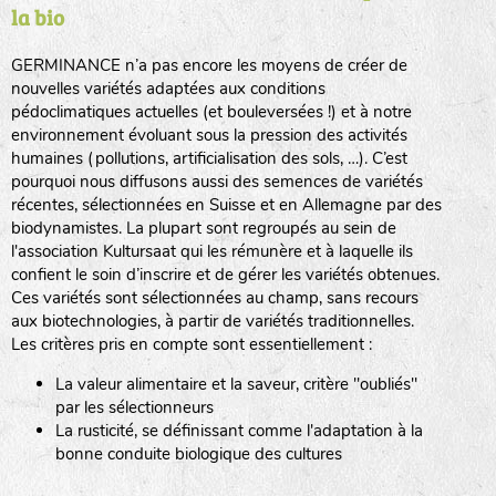
la bio
BPA : Initiales du producteur ou du fournisseur de la
semence.
GERMINANCE n’a pas encore les moyens de créer de
BINGENHEIMER SAATGUT (BGH)
nouvelles variétés adaptées aux conditions
1 : Numéro d’ordre du lot
pédoclimatiques actuelles (et bouleversées !) et à notre
A : Sans calibre.
environnement évoluant sous la pression des activités
www.bingenheimersaatgut.de
humaines (pollutions, artificialisation des sols, …). C’est
DE BOLSTER (DBO)
pourquoi nous diffusons aussi des semences de variétés
G
: Gros
Légumes feuilles
récentes, sélectionnées en Suisse et en Allemagne par des
M
: Moyen calibre
www.bolster.nl
biodynamistes. La plupart sont regroupés au sein de
P
: Petit calibre
GRAINE DEL PAÏS (GDP)
l'association Kultursaat qui les rémunère et à laquelle ils
confient le soin d’inscrire et de gérer les variétés obtenues.
Ces variétés sont sélectionnées au champ, sans recours
aux biotechnologies, à partir de variétés traditionnelles.
www.grainesdelpais.com
Légumes racines
Les critères pris en compte sont essentiellement :
JARDIN EN’VIE (JEV)
La valeur alimentaire et la saveur, critère "oubliés"
Plantes aromatiques
par les sélectionneurs
La rusticité, se définissant comme l'adaptation à la
bonne conduite biologique des cultures
LA BOITE A GRAINES (LBAG)