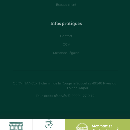
Espace client
Infos pratiques
Contact
CGV
Mentions légales
GERMINANCE
-
1 chemin de la Rougerie Soucelles
49140
Rives du
Loir en Anjou
Tous droits réservés © 2020 - 27.0.12
Mon panier