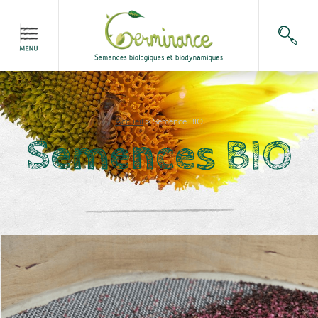
Accueil
>
Semence BIO
Semences BIO