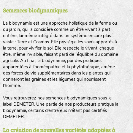
Semences biodynamiques
animaux sauvages
biodiversité cultivée
La biodynamie est une approche holistique de la ferme ou
du jardin, qui la considère comme un être vivant à part
entière, lui-même intégré dans un système encore plus
vaste : Terre et Cosmos. Elle privilégie les soins apportés à
la terre, pour vivifier le sol. Elle respecte le vivant, chaque
être, même invisible, faisant parti de l’équilibre du domaine
agricole. Au final, la biodynamie, par des pratiques
LA RÉFÉRENCE :
F
BEL
20BPA1A (en haut à gauche)
apparentées à l’homéopathie et la phytothérapie, amène
des forces de vie supplémentaires dans les plantes qui
F : Fleurs.
donneront les graines et les légumes qui nourrissent
Les autres catégories étant :
l’homme.
E
: Engrais vert
Vous retrouverez nos semences biodynamiques sous le
L
: Légumes
label DEMETER. Une partie de nos producteurs pratique la
A
: Aromatiques
biodynamie, certains d’entre eux n’étant pas certifiés
DEMETER.
BEL : Code de la variété
(Ici Belle de nuit)
20 : Année de récolte
(ici 2020)
La création de nouvelles variétés adaptées à