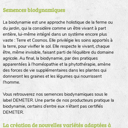
Semences biodynamiques
animaux sauvages
biodiversité cultivée
La biodynamie est une approche holistique de la ferme ou
du jardin, qui la considère comme un être vivant à part
entière, lui-même intégré dans un système encore plus
vaste : Terre et Cosmos. Elle privilégie les soins apportés à
la terre, pour vivifier le sol. Elle respecte le vivant, chaque
être, même invisible, faisant parti de l’équilibre du domaine
agricole. Au final, la biodynamie, par des pratiques
LA RÉFÉRENCE :
F
BEL
20BPA1A (en haut à gauche)
apparentées à l’homéopathie et la phytothérapie, amène
des forces de vie supplémentaires dans les plantes qui
F : Fleurs.
donneront les graines et les légumes qui nourrissent
Les autres catégories étant :
l’homme.
E
: Engrais vert
Vous retrouverez nos semences biodynamiques sous le
L
: Légumes
label DEMETER. Une partie de nos producteurs pratique la
A
: Aromatiques
biodynamie, certains d’entre eux n’étant pas certifiés
DEMETER.
BEL : Code de la variété
(Ici Belle de nuit)
20 : Année de récolte
(ici 2020)
La création de nouvelles variétés adaptées à