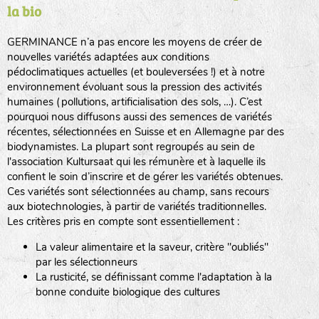
la bio
BPA : Initiales du producteur ou du fournisseur de la
semence.
GERMINANCE n’a pas encore les moyens de créer de
BINGENHEIMER SAATGUT (BGH)
nouvelles variétés adaptées aux conditions
1 : Numéro d’ordre du lot
pédoclimatiques actuelles (et bouleversées !) et à notre
A : Sans calibre.
environnement évoluant sous la pression des activités
www.bingenheimersaatgut.de
humaines (pollutions, artificialisation des sols, …). C’est
DE BOLSTER (DBO)
pourquoi nous diffusons aussi des semences de variétés
G
: Gros
Légumes feuilles
récentes, sélectionnées en Suisse et en Allemagne par des
M
: Moyen calibre
www.bolster.nl
biodynamistes. La plupart sont regroupés au sein de
P
: Petit calibre
GRAINE DEL PAÏS (GDP)
l'association Kultursaat qui les rémunère et à laquelle ils
confient le soin d’inscrire et de gérer les variétés obtenues.
Ces variétés sont sélectionnées au champ, sans recours
aux biotechnologies, à partir de variétés traditionnelles.
www.grainesdelpais.com
Légumes racines
Les critères pris en compte sont essentiellement :
JARDIN EN’VIE (JEV)
La valeur alimentaire et la saveur, critère "oubliés"
Plantes aromatiques
par les sélectionneurs
La rusticité, se définissant comme l'adaptation à la
bonne conduite biologique des cultures
LA BOITE A GRAINES (LBAG)