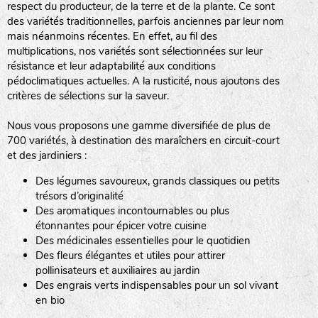
respect du producteur, de la terre et de la plante. Ce sont
des variétés traditionnelles, parfois anciennes par leur nom
haies
mais néanmoins récentes. En effet, au fil des
multiplications, nos variétés sont sélectionnées sur leur
zone sauvage
résistance et leur adaptabilité aux conditions
pédoclimatiques actuelles. A la rusticité, nous ajoutons des
critères de sélections sur la saveur.
mare
Nous vous proposons une gamme diversifiée de plus de
700 variétés, à destination des maraîchers en circuit-court
et des jardiniers :
Des légumes savoureux, grands classiques ou petits
tas de compost
trésors d’originalité
Des aromatiques incontournables ou plus
étonnantes pour épicer votre cuisine
Des médicinales essentielles pour le quotidien
fleurs
Des fleurs élégantes et utiles pour attirer
pollinisateurs et auxiliaires au jardin
animaux domestiques
Des engrais verts indispensables pour un sol vivant
en bio