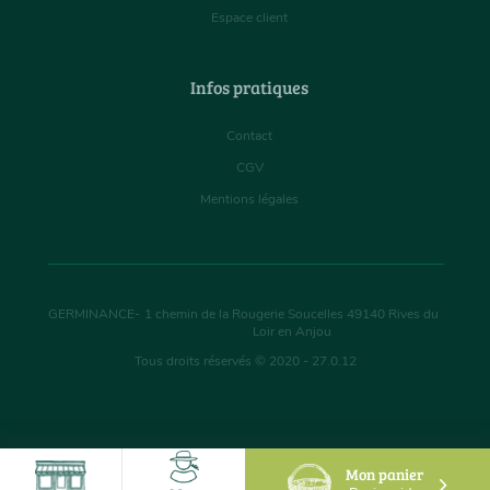
Espace client
Infos pratiques
Contact
CGV
Mentions légales
GERMINANCE
-
1 chemin de la Rougerie Soucelles
49140
Rives du
Loir en Anjou
Tous droits réservés © 2020 - 27.0.12
Mon panier