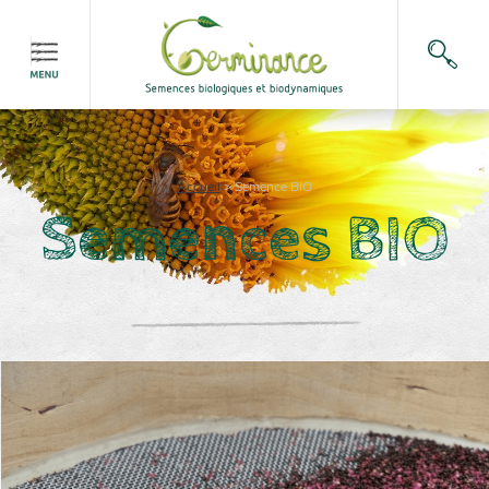
Accueil
>
Semence BIO
Semences BIO