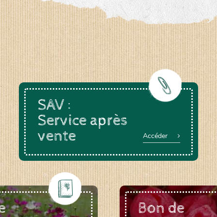
a-rheinau.ch
SAV :
Service après
vente
Accéder
e
Bon de