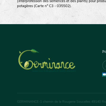
(interprofession des semences et des plants) pour produ
potagères (Carte n° C3 - 035502).
Pa
GERMINANCE
-
1 chemin de la Rougerie Soucelles
49140
Ri