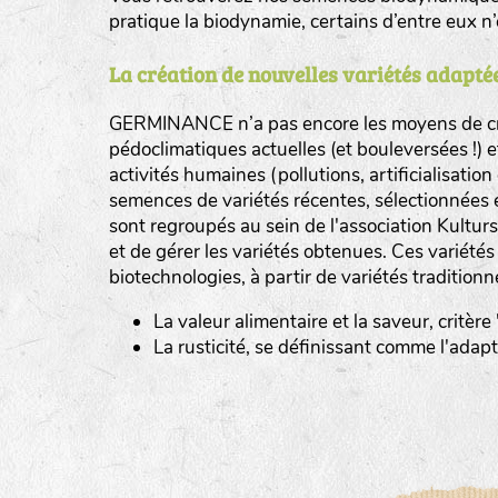
pratique la biodynamie, certains d’entre eux 
La création de nouvelles variétés adaptée
GERMINANCE n’a pas encore les moyens de cré
BINGENHEIMER SAATGUT (BGH)
pédoclimatiques actuelles (et bouleversées !) 
Légumes feuilles
activités humaines (pollutions, artificialisatio
DE BOLSTER (DBO)
semences de variétés récentes, sélectionnées 
www.bolst
sont regroupés au sein de l'association Kultursa
Légumes racines
GRAINE DEL PAÏS (GDP)
et de gérer les variétés obtenues. Ces variété
Plantes aromatiques
biotechnologies, à partir de variétés traditionn
www.grainesdelpais.com
La valeur alimentaire et la saveur, critère
JARDIN EN’VIE (JEV)
La rusticité, se définissant comme l'adap
LA BOITE A GRAINES (LBAG)
www.laboiteagraines.
L’AUBEPIN (PDO)