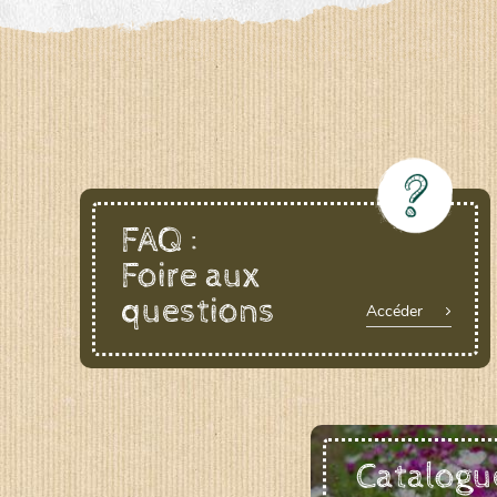
LE BIAU GERME (LBG)
www.biaugerme.com
SATIVA RHEINAU (SAD)
www.sativ
SEMAILLES (SEM)
www.semaille.com
FAQ :
Foire aux
questions
Accéder
Catalogu