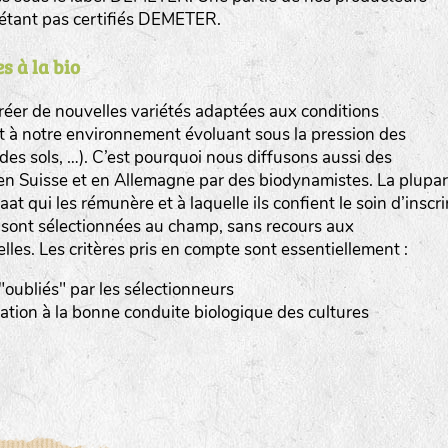
n’étant pas certifiés DEMETER.
s à la bio
er de nouvelles variétés adaptées aux conditions
et à notre environnement évoluant sous la pression des
www.bingenheimersaatgut.de
n des sols, …). C’est pourquoi nous diffusons aussi des
en Suisse et en Allemagne par des biodynamistes. La plupar
er.nl
at qui les rémunère et à laquelle ils confient le soin d’inscri
s sont sélectionnées au champ, sans recours aux
elles. Les critères pris en compte sont essentiellement :
 "oubliés" par les sélectionneurs
tation à la bonne conduite biologique des cultures
com
www.aubepin.fr