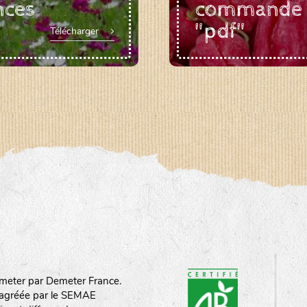
nces
commande
"pdf"
Télécharger
meter par Demeter France.
st agréée par le SEMAE