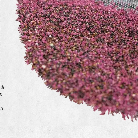
a
 à
s
la