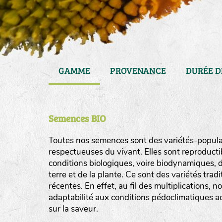
GAMME
PROVENANCE
DURÉE D
Semences BIO
Toutes nos semences sont des variétés-populat
respectueuses du vivant. Elles sont reproducti
conditions biologiques, voire biodynamiques, d
haies
terre et de la plante. Ce sont des variétés tra
zone sauvage
récentes. En effet, au fil des multiplications, n
adaptabilité aux conditions pédoclimatiques act
mare
sur la saveur.