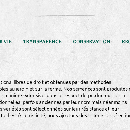
E VIE
TRANSPARENCE
CONSERVATION
RÈ
ions, libres de droit et obtenues par des méthodes
bles au jardin et sur la ferme. Nos semences sont produites 
e manière extensive, dans le respect du producteur, de la
ditionnelles, parfois anciennes par leur nom mais néanmoins
os variétés sont sélectionnées sur leur résistance et leur
uelles. A la rusticité, nous ajoutons des critères de sélectio
LA RÉFÉRENCE :
F
BEL
20BPA1A (en haut à gauche
F : Fleurs.