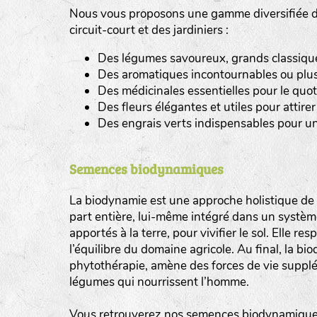
Nous vous proposons une gamme diversifiée de
tas de compost
circuit-court et des jardiniers :
Des légumes savoureux, grands classiques 
fleurs
Des aromatiques incontournables ou plus
animaux domestiques
Des médicinales essentielles pour le quot
Des fleurs élégantes et utiles pour attirer 
animaux sauvages
Des engrais verts indispensables pour un
biodiversité cultivée
Semences biodynamiques
La biodynamie est une approche holistique de l
part entière, lui-même intégré dans un système 
apportés à la terre, pour vivifier le sol. Elle re
l’équilibre du domaine agricole. Au final, la b
phytothérapie, amène des forces de vie supplé
légumes qui nourrissent l’homme.
Vous retrouverez nos semences biodynamiques