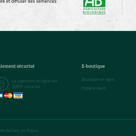
ire et diffuser des semences
iement sécurisé
E-boutique
Boutique en ligne
Le paiement en ligne est
100% sécurisé
Espace client
ves du Loir en Anjou