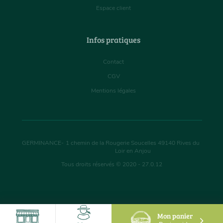
Espace client
Infos pratiques
Contact
CGV
Mentions légales
GERMINANCE
-
1 chemin de la Rougerie Soucelles
49140
Rives du
Loir en Anjou
Tous droits réservés © 2020 - 27.0.12
Mon panier