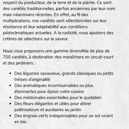
respect du producteur, de la terre et de la plante. Ce sont
des variétés traditionnelles, parfois anciennes par leur nom
haies
mais néanmoins récentes. En effet, au fil des
multiplications, nos variétés sont sélectionnées sur leur
zone sauvage
résistance et leur adaptabilité aux conditions
pédoclimatiques actuelles. A la rusticité, nous ajoutons des
critères de sélections sur la saveur.
mare
Nous vous proposons une gamme diversifiée de plus de
700 variétés, à destination des maraîchers en circuit-court
et des jardiniers :
Des légumes savoureux, grands classiques ou petits
tas de compost
trésors d’originalité
Des aromatiques incontournables ou plus
étonnantes pour épicer votre cuisine
Des médicinales essentielles pour le quotidien
fleurs
Des fleurs élégantes et utiles pour attirer
pollinisateurs et auxiliaires au jardin
animaux domestiques
Des engrais verts indispensables pour un sol vivant
en bio