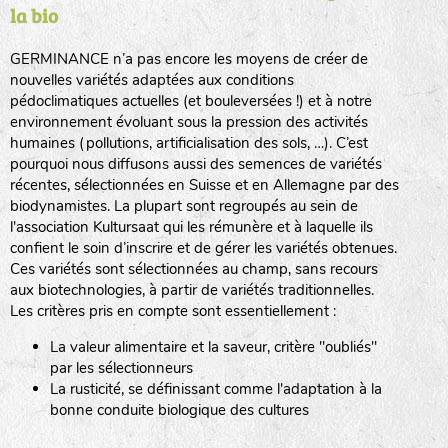
la bio
BPA : Initiales du producteur ou du fournisseur de la
semence.
GERMINANCE n’a pas encore les moyens de créer de
BINGENHEIMER SAATGUT (BGH)
nouvelles variétés adaptées aux conditions
1 : Numéro d’ordre du lot
pédoclimatiques actuelles (et bouleversées !) et à notre
A : Sans calibre.
environnement évoluant sous la pression des activités
www.bingenheimersaatgut.de
humaines (pollutions, artificialisation des sols, …). C’est
DE BOLSTER (DBO)
pourquoi nous diffusons aussi des semences de variétés
G
: Gros
Légumes feuilles
récentes, sélectionnées en Suisse et en Allemagne par des
M
: Moyen calibre
www.bolster.nl
biodynamistes. La plupart sont regroupés au sein de
P
: Petit calibre
GRAINE DEL PAÏS (GDP)
l'association Kultursaat qui les rémunère et à laquelle ils
confient le soin d’inscrire et de gérer les variétés obtenues.
Ces variétés sont sélectionnées au champ, sans recours
aux biotechnologies, à partir de variétés traditionnelles.
www.grainesdelpais.com
Légumes racines
Les critères pris en compte sont essentiellement :
JARDIN EN’VIE (JEV)
La valeur alimentaire et la saveur, critère "oubliés"
Plantes aromatiques
par les sélectionneurs
La rusticité, se définissant comme l'adaptation à la
bonne conduite biologique des cultures
LA BOITE A GRAINES (LBAG)