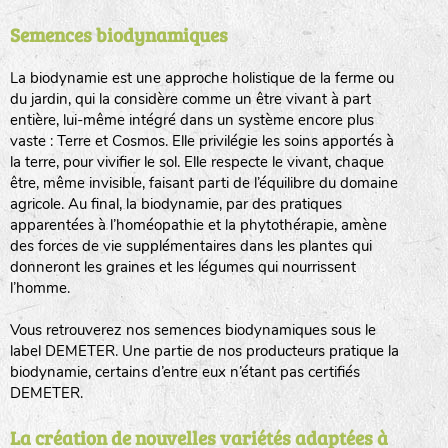
Semences biodynamiques
animaux sauvages
biodiversité cultivée
La biodynamie est une approche holistique de la ferme ou
du jardin, qui la considère comme un être vivant à part
entière, lui-même intégré dans un système encore plus
vaste : Terre et Cosmos. Elle privilégie les soins apportés à
la terre, pour vivifier le sol. Elle respecte le vivant, chaque
être, même invisible, faisant parti de l’équilibre du domaine
agricole. Au final, la biodynamie, par des pratiques
LA RÉFÉRENCE :
F
BEL
20BPA1A (en haut à gauche)
apparentées à l’homéopathie et la phytothérapie, amène
des forces de vie supplémentaires dans les plantes qui
F : Fleurs.
donneront les graines et les légumes qui nourrissent
Les autres catégories étant :
l’homme.
E
: Engrais vert
Vous retrouverez nos semences biodynamiques sous le
L
: Légumes
label DEMETER. Une partie de nos producteurs pratique la
A
: Aromatiques
biodynamie, certains d’entre eux n’étant pas certifiés
DEMETER.
BEL : Code de la variété
(Ici Belle de nuit)
20 : Année de récolte
(ici 2020)
La création de nouvelles variétés adaptées à