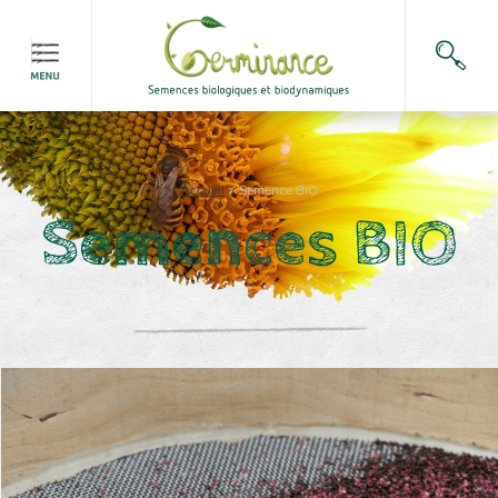
Accueil
>
Semence BIO
Semences BIO