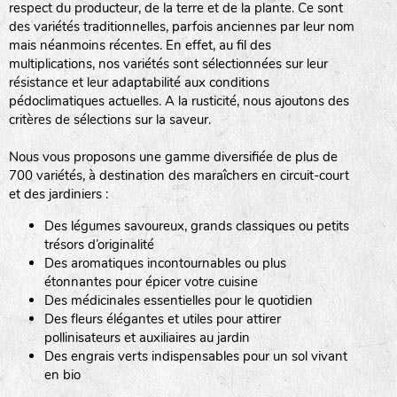
respect du producteur, de la terre et de la plante. Ce sont
des variétés traditionnelles, parfois anciennes par leur nom
haies
mais néanmoins récentes. En effet, au fil des
multiplications, nos variétés sont sélectionnées sur leur
zone sauvage
résistance et leur adaptabilité aux conditions
pédoclimatiques actuelles. A la rusticité, nous ajoutons des
critères de sélections sur la saveur.
mare
Nous vous proposons une gamme diversifiée de plus de
700 variétés, à destination des maraîchers en circuit-court
et des jardiniers :
Des légumes savoureux, grands classiques ou petits
tas de compost
trésors d’originalité
Des aromatiques incontournables ou plus
étonnantes pour épicer votre cuisine
Des médicinales essentielles pour le quotidien
fleurs
Des fleurs élégantes et utiles pour attirer
pollinisateurs et auxiliaires au jardin
animaux domestiques
Des engrais verts indispensables pour un sol vivant
en bio