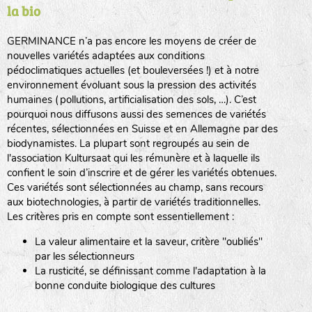
la bio
BPA : Initiales du producteur ou du fournisseur de la
semence.
GERMINANCE n’a pas encore les moyens de créer de
BINGENHEIMER SAATGUT (BGH)
nouvelles variétés adaptées aux conditions
1 : Numéro d’ordre du lot
pédoclimatiques actuelles (et bouleversées !) et à notre
A : Sans calibre.
environnement évoluant sous la pression des activités
www.bingenheimersaatgut.de
humaines (pollutions, artificialisation des sols, …). C’est
DE BOLSTER (DBO)
pourquoi nous diffusons aussi des semences de variétés
G
: Gros
Légumes feuilles
récentes, sélectionnées en Suisse et en Allemagne par des
M
: Moyen calibre
www.bolster.nl
biodynamistes. La plupart sont regroupés au sein de
P
: Petit calibre
GRAINE DEL PAÏS (GDP)
l'association Kultursaat qui les rémunère et à laquelle ils
confient le soin d’inscrire et de gérer les variétés obtenues.
Ces variétés sont sélectionnées au champ, sans recours
aux biotechnologies, à partir de variétés traditionnelles.
www.grainesdelpais.com
Légumes racines
Les critères pris en compte sont essentiellement :
JARDIN EN’VIE (JEV)
La valeur alimentaire et la saveur, critère "oubliés"
Plantes aromatiques
par les sélectionneurs
La rusticité, se définissant comme l'adaptation à la
bonne conduite biologique des cultures
LA BOITE A GRAINES (LBAG)