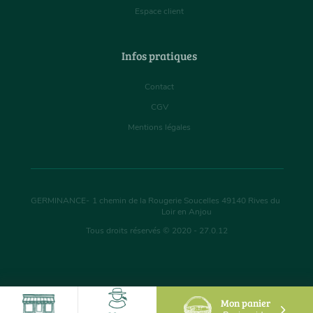
Espace client
Infos pratiques
Contact
CGV
Mentions légales
GERMINANCE
-
1 chemin de la Rougerie Soucelles
49140
Rives du
Loir en Anjou
Tous droits réservés © 2020 - 27.0.12
Mon panier