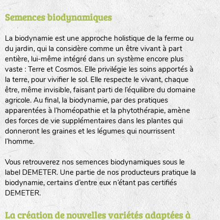
Semences biodynamiques
animaux sauvages
biodiversité cultivée
La biodynamie est une approche holistique de la ferme ou
du jardin, qui la considère comme un être vivant à part
entière, lui-même intégré dans un système encore plus
vaste : Terre et Cosmos. Elle privilégie les soins apportés à
la terre, pour vivifier le sol. Elle respecte le vivant, chaque
être, même invisible, faisant parti de l’équilibre du domaine
agricole. Au final, la biodynamie, par des pratiques
LA RÉFÉRENCE :
F
BEL
20BPA1A (en haut à gauche)
apparentées à l’homéopathie et la phytothérapie, amène
des forces de vie supplémentaires dans les plantes qui
F : Fleurs.
donneront les graines et les légumes qui nourrissent
Les autres catégories étant :
l’homme.
E
: Engrais vert
Vous retrouverez nos semences biodynamiques sous le
L
: Légumes
label DEMETER. Une partie de nos producteurs pratique la
A
: Aromatiques
biodynamie, certains d’entre eux n’étant pas certifiés
DEMETER.
BEL : Code de la variété
(Ici Belle de nuit)
20 : Année de récolte
(ici 2020)
La création de nouvelles variétés adaptées à