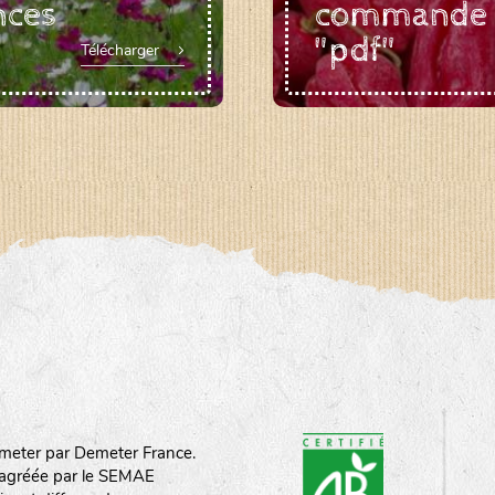
nces
commande
"pdf"
Télécharger
meter par Demeter France.
st agréée par le SEMAE