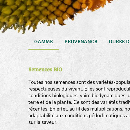
GAMME
PROVENANCE
DURÉE D
Semences BIO
Toutes nos semences sont des variétés-populat
respectueuses du vivant. Elles sont reproducti
conditions biologiques, voire biodynamiques, d
haies
terre et de la plante. Ce sont des variétés tra
zone sauvage
récentes. En effet, au fil des multiplications, n
adaptabilité aux conditions pédoclimatiques act
mare
sur la saveur.