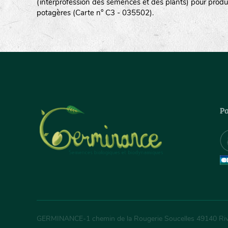
(interprofession des semences et des plants) pour produ
potagères (Carte n° C3 - 035502).
Pa
GERMINANCE
-
1 chemin de la Rougerie Soucelles
49140
Ri