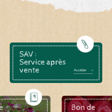
a-rheinau.ch
SAV :
Service après
vente
Accéder
e
Bon de