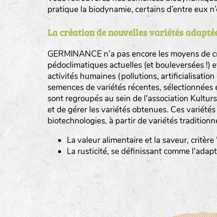
pratique la biodynamie, certains d’entre eux 
La création de nouvelles variétés adaptée
GERMINANCE n’a pas encore les moyens de cré
BINGENHEIMER SAATGUT (BGH)
pédoclimatiques actuelles (et bouleversées !) 
Légumes feuilles
activités humaines (pollutions, artificialisatio
DE BOLSTER (DBO)
semences de variétés récentes, sélectionnées 
www.bolst
sont regroupés au sein de l'association Kultursa
Légumes racines
GRAINE DEL PAÏS (GDP)
et de gérer les variétés obtenues. Ces variété
Plantes aromatiques
biotechnologies, à partir de variétés traditionn
www.grainesdelpais.com
La valeur alimentaire et la saveur, critère
JARDIN EN’VIE (JEV)
La rusticité, se définissant comme l'adap
LA BOITE A GRAINES (LBAG)
www.laboiteagraines.
L’AUBEPIN (PDO)