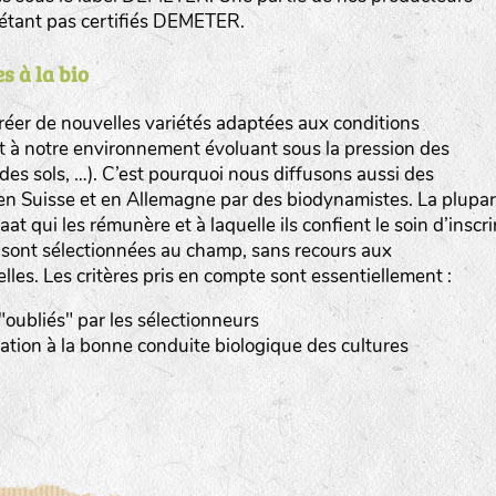
n’étant pas certifiés DEMETER.
s à la bio
er de nouvelles variétés adaptées aux conditions
et à notre environnement évoluant sous la pression des
www.bingenheimersaatgut.de
n des sols, …). C’est pourquoi nous diffusons aussi des
en Suisse et en Allemagne par des biodynamistes. La plupar
er.nl
at qui les rémunère et à laquelle ils confient le soin d’inscri
s sont sélectionnées au champ, sans recours aux
elles. Les critères pris en compte sont essentiellement :
 "oubliés" par les sélectionneurs
tation à la bonne conduite biologique des cultures
com
www.aubepin.fr