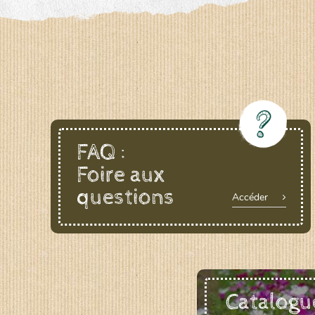
LE BIAU GERME (LBG)
www.biaugerme.com
SATIVA RHEINAU (SAD)
www.sativ
SEMAILLES (SEM)
www.semaille.com
FAQ :
Foire aux
questions
Accéder
Catalogu