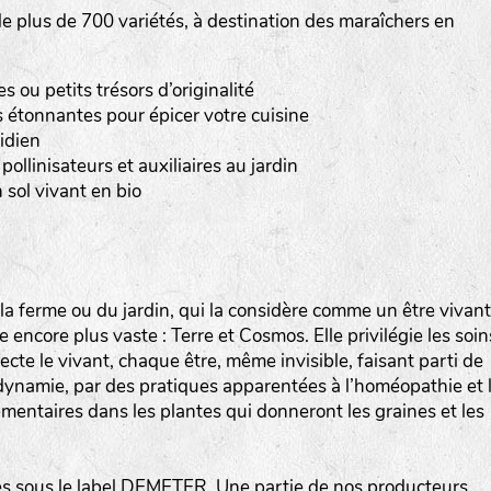
 plus de 700 variétés, à destination des maraîchers en
Les autres catégories étant :
E
: Engrais vert
ou petits trésors d’originalité
L
: Légumes
 étonnantes pour épicer votre cuisine
A
: Aromatiques
idien
pollinisateurs et auxiliaires au jardin
BEL : Code de la variété
(Ici Belle de nuit)
 sol vivant en bio
20 : Année de récolte
(ici 2020)
BPA : Initiales du producteur ou du fournisseur de l
semence.
a ferme ou du jardin, qui la considère comme un être vivant
encore plus vaste : Terre et Cosmos. Elle privilégie les soin
1 : Numéro d’ordre du lot
specte le vivant, chaque être, même invisible, faisant parti de
A : Sans calibre.
iodynamie, par des pratiques apparentées à l’homéopathie et 
mentaires dans les plantes qui donneront les graines et les
G
: Gros
M
: Moyen calibre
P
: Petit calibre
 sous le label DEMETER. Une partie de nos producteurs