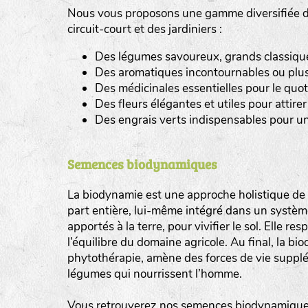
Nous vous proposons une gamme diversifiée de
tas de compost
circuit-court et des jardiniers :
Des légumes savoureux, grands classiques 
fleurs
Des aromatiques incontournables ou plus
animaux domestiques
Des médicinales essentielles pour le quot
Des fleurs élégantes et utiles pour attirer 
animaux sauvages
Des engrais verts indispensables pour un
biodiversité cultivée
Semences biodynamiques
La biodynamie est une approche holistique de l
part entière, lui-même intégré dans un système 
apportés à la terre, pour vivifier le sol. Elle re
l’équilibre du domaine agricole. Au final, la b
phytothérapie, amène des forces de vie supplé
légumes qui nourrissent l’homme.
Vous retrouverez nos semences biodynamiques