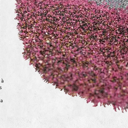
a
 à
s
la