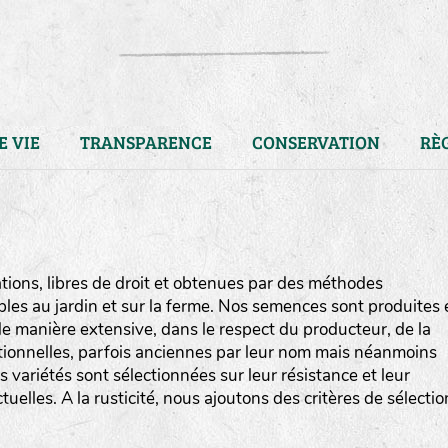
E VIE
TRANSPARENCE
CONSERVATION
RÈ
ions, libres de droit et obtenues par des méthodes
bles au jardin et sur la ferme. Nos semences sont produites 
e manière extensive, dans le respect du producteur, de la
ditionnelles, parfois anciennes par leur nom mais néanmoins
os variétés sont sélectionnées sur leur résistance et leur
uelles. A la rusticité, nous ajoutons des critères de sélectio
LA RÉFÉRENCE :
F
BEL
20BPA1A (en haut à gauche
F : Fleurs.