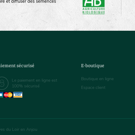
ire et diffuser des semences
iement sécurisé
E-boutique
Boutique en ligne
Le paiement en ligne est
100% sécurisé
Espace client
ves du Loir en Anjou