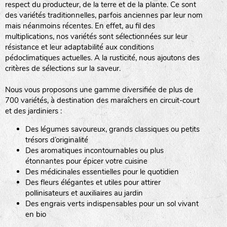
respect du producteur, de la terre et de la plante. Ce sont
des variétés traditionnelles, parfois anciennes par leur nom
haies
mais néanmoins récentes. En effet, au fil des
multiplications, nos variétés sont sélectionnées sur leur
zone sauvage
résistance et leur adaptabilité aux conditions
pédoclimatiques actuelles. A la rusticité, nous ajoutons des
critères de sélections sur la saveur.
mare
Nous vous proposons une gamme diversifiée de plus de
700 variétés, à destination des maraîchers en circuit-court
et des jardiniers :
Des légumes savoureux, grands classiques ou petits
tas de compost
trésors d’originalité
Des aromatiques incontournables ou plus
étonnantes pour épicer votre cuisine
Des médicinales essentielles pour le quotidien
fleurs
Des fleurs élégantes et utiles pour attirer
pollinisateurs et auxiliaires au jardin
animaux domestiques
Des engrais verts indispensables pour un sol vivant
en bio