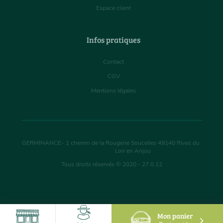
Espace client
Infos pratiques
Contact
CGV
Mentions légales
GERMINANCE
-
1 chemin de la Rougerie Soucelles
49140
Rives du
Loir en Anjou
Tous droits réservés © 2020 - 27.0.12
Mon panier