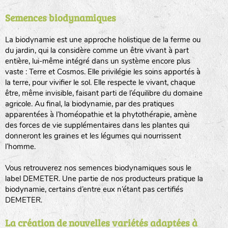
Semences biodynamiques
animaux sauvages
biodiversité cultivée
La biodynamie est une approche holistique de la ferme ou
du jardin, qui la considère comme un être vivant à part
entière, lui-même intégré dans un système encore plus
vaste : Terre et Cosmos. Elle privilégie les soins apportés à
la terre, pour vivifier le sol. Elle respecte le vivant, chaque
être, même invisible, faisant parti de l’équilibre du domaine
agricole. Au final, la biodynamie, par des pratiques
LA RÉFÉRENCE :
F
BEL
20BPA1A (en haut à gauche)
apparentées à l’homéopathie et la phytothérapie, amène
des forces de vie supplémentaires dans les plantes qui
F : Fleurs.
donneront les graines et les légumes qui nourrissent
Les autres catégories étant :
l’homme.
E
: Engrais vert
Vous retrouverez nos semences biodynamiques sous le
L
: Légumes
label DEMETER. Une partie de nos producteurs pratique la
A
: Aromatiques
biodynamie, certains d’entre eux n’étant pas certifiés
DEMETER.
BEL : Code de la variété
(Ici Belle de nuit)
20 : Année de récolte
(ici 2020)
La création de nouvelles variétés adaptées à