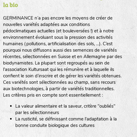
la bio
BPA : Initiales du producteur ou du fournisseur de la
semence.
GERMINANCE n’a pas encore les moyens de créer de
BINGENHEIMER SAATGUT (BGH)
nouvelles variétés adaptées aux conditions
1 : Numéro d’ordre du lot
pédoclimatiques actuelles (et bouleversées !) et à notre
A : Sans calibre.
environnement évoluant sous la pression des activités
www.bingenheimersaatgut.de
humaines (pollutions, artificialisation des sols, …). C’est
DE BOLSTER (DBO)
pourquoi nous diffusons aussi des semences de variétés
G
: Gros
Légumes feuilles
récentes, sélectionnées en Suisse et en Allemagne par des
M
: Moyen calibre
www.bolster.nl
biodynamistes. La plupart sont regroupés au sein de
P
: Petit calibre
GRAINE DEL PAÏS (GDP)
l'association Kultursaat qui les rémunère et à laquelle ils
confient le soin d’inscrire et de gérer les variétés obtenues.
Ces variétés sont sélectionnées au champ, sans recours
aux biotechnologies, à partir de variétés traditionnelles.
www.grainesdelpais.com
Légumes racines
Les critères pris en compte sont essentiellement :
JARDIN EN’VIE (JEV)
La valeur alimentaire et la saveur, critère "oubliés"
Plantes aromatiques
par les sélectionneurs
La rusticité, se définissant comme l'adaptation à la
bonne conduite biologique des cultures
LA BOITE A GRAINES (LBAG)