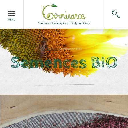
Accueil
>
Semence BIO
Semences BIO