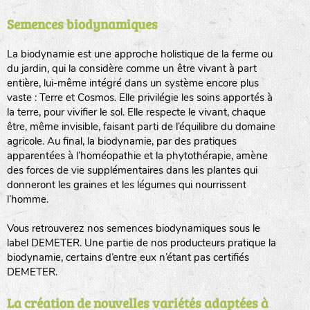
Semences biodynamiques
animaux sauvages
biodiversité cultivée
La biodynamie est une approche holistique de la ferme ou
du jardin, qui la considère comme un être vivant à part
entière, lui-même intégré dans un système encore plus
vaste : Terre et Cosmos. Elle privilégie les soins apportés à
la terre, pour vivifier le sol. Elle respecte le vivant, chaque
être, même invisible, faisant parti de l’équilibre du domaine
agricole. Au final, la biodynamie, par des pratiques
LA RÉFÉRENCE :
F
BEL
20BPA1A (en haut à gauche)
apparentées à l’homéopathie et la phytothérapie, amène
des forces de vie supplémentaires dans les plantes qui
F : Fleurs.
donneront les graines et les légumes qui nourrissent
Les autres catégories étant :
l’homme.
E
: Engrais vert
Vous retrouverez nos semences biodynamiques sous le
L
: Légumes
label DEMETER. Une partie de nos producteurs pratique la
A
: Aromatiques
biodynamie, certains d’entre eux n’étant pas certifiés
DEMETER.
BEL : Code de la variété
(Ici Belle de nuit)
20 : Année de récolte
(ici 2020)
La création de nouvelles variétés adaptées à