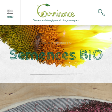
Accueil
>
Semence BIO
Semences BIO