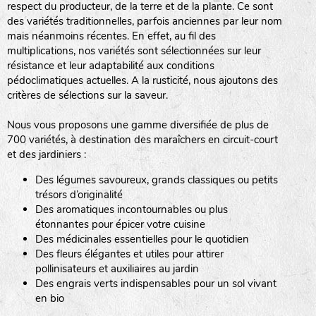
respect du producteur, de la terre et de la plante. Ce sont
des variétés traditionnelles, parfois anciennes par leur nom
haies
mais néanmoins récentes. En effet, au fil des
multiplications, nos variétés sont sélectionnées sur leur
zone sauvage
résistance et leur adaptabilité aux conditions
pédoclimatiques actuelles. A la rusticité, nous ajoutons des
critères de sélections sur la saveur.
mare
Nous vous proposons une gamme diversifiée de plus de
700 variétés, à destination des maraîchers en circuit-court
et des jardiniers :
Des légumes savoureux, grands classiques ou petits
tas de compost
trésors d’originalité
Des aromatiques incontournables ou plus
étonnantes pour épicer votre cuisine
Des médicinales essentielles pour le quotidien
fleurs
Des fleurs élégantes et utiles pour attirer
pollinisateurs et auxiliaires au jardin
animaux domestiques
Des engrais verts indispensables pour un sol vivant
en bio