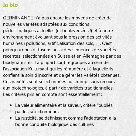
la bio
BPA : Initiales du producteur ou du fournisseur de la
semence.
GERMINANCE n’a pas encore les moyens de créer de
BINGENHEIMER SAATGUT (BGH)
nouvelles variétés adaptées aux conditions
1 : Numéro d’ordre du lot
pédoclimatiques actuelles (et bouleversées !) et à notre
A : Sans calibre.
environnement évoluant sous la pression des activités
www.bingenheimersaatgut.de
humaines (pollutions, artificialisation des sols, …). C’est
DE BOLSTER (DBO)
pourquoi nous diffusons aussi des semences de variétés
G
: Gros
Légumes feuilles
récentes, sélectionnées en Suisse et en Allemagne par des
M
: Moyen calibre
www.bolster.nl
biodynamistes. La plupart sont regroupés au sein de
P
: Petit calibre
GRAINE DEL PAÏS (GDP)
l'association Kultursaat qui les rémunère et à laquelle ils
confient le soin d’inscrire et de gérer les variétés obtenues.
Ces variétés sont sélectionnées au champ, sans recours
aux biotechnologies, à partir de variétés traditionnelles.
www.grainesdelpais.com
Légumes racines
Les critères pris en compte sont essentiellement :
JARDIN EN’VIE (JEV)
La valeur alimentaire et la saveur, critère "oubliés"
Plantes aromatiques
par les sélectionneurs
La rusticité, se définissant comme l'adaptation à la
bonne conduite biologique des cultures
LA BOITE A GRAINES (LBAG)