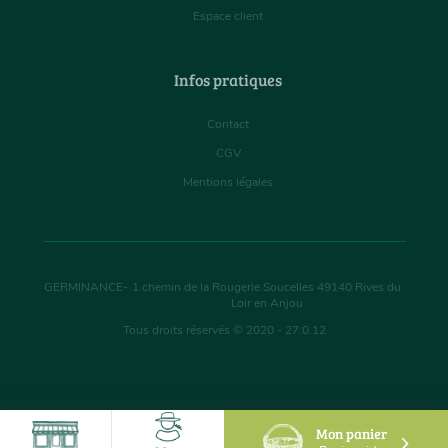
Espace client
Infos pratiques
Contact
CGV
Mentions légales
GERMINANCE
-
1 chemin de la Rougerie Soucelles
49140
Rives du
Loir en Anjou
Tous droits réservés © 2020 - 27.0.12
Mon panier