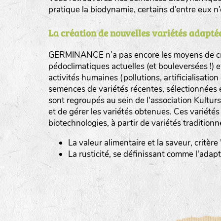
pratique la biodynamie, certains d’entre eux 
La création de nouvelles variétés adaptée
GERMINANCE n’a pas encore les moyens de cré
BINGENHEIMER SAATGUT (BGH)
pédoclimatiques actuelles (et bouleversées !) 
Légumes feuilles
activités humaines (pollutions, artificialisatio
DE BOLSTER (DBO)
semences de variétés récentes, sélectionnées 
www.bolst
sont regroupés au sein de l'association Kultursa
Légumes racines
GRAINE DEL PAÏS (GDP)
et de gérer les variétés obtenues. Ces variété
Plantes aromatiques
biotechnologies, à partir de variétés traditionn
www.grainesdelpais.com
La valeur alimentaire et la saveur, critère
JARDIN EN’VIE (JEV)
La rusticité, se définissant comme l'adap
LA BOITE A GRAINES (LBAG)
www.laboiteagraines.
L’AUBEPIN (PDO)