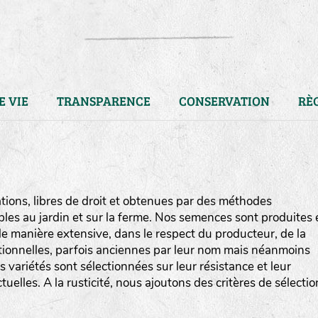
E VIE
TRANSPARENCE
CONSERVATION
RÈ
ions, libres de droit et obtenues par des méthodes
bles au jardin et sur la ferme. Nos semences sont produites 
e manière extensive, dans le respect du producteur, de la
ditionnelles, parfois anciennes par leur nom mais néanmoins
os variétés sont sélectionnées sur leur résistance et leur
uelles. A la rusticité, nous ajoutons des critères de sélectio
LA RÉFÉRENCE :
F
BEL
20BPA1A (en haut à gauche
F : Fleurs.