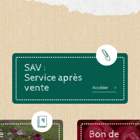
a-rheinau.ch
SAV :
Service après
vente
Accéder
e
Bon de