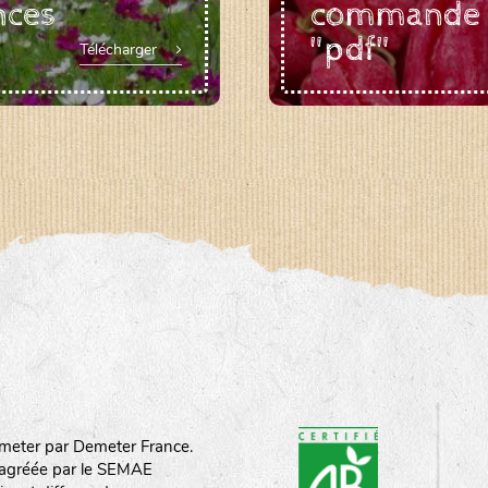
nces
commande
"pdf"
Télécharger
meter par Demeter France.
st agréée par le SEMAE