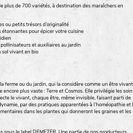
 plus de 700 variétés, à destination des maraîchers en
Les autres catégories étant :
E
: Engrais vert
ou petits trésors d’originalité
L
: Légumes
 étonnantes pour épicer votre cuisine
A
: Aromatiques
idien
pollinisateurs et auxiliaires au jardin
BEL : Code de la variété
(Ici Belle de nuit)
 sol vivant en bio
20 : Année de récolte
(ici 2020)
BPA : Initiales du producteur ou du fournisseur de l
semence.
a ferme ou du jardin, qui la considère comme un être vivant
encore plus vaste : Terre et Cosmos. Elle privilégie les soin
1 : Numéro d’ordre du lot
specte le vivant, chaque être, même invisible, faisant parti de
A : Sans calibre.
iodynamie, par des pratiques apparentées à l’homéopathie et 
mentaires dans les plantes qui donneront les graines et les
G
: Gros
M
: Moyen calibre
P
: Petit calibre
 sous le label DEMETER. Une partie de nos producteurs