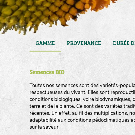
GAMME
PROVENANCE
DURÉE D
Semences BIO
Toutes nos semences sont des variétés-populat
respectueuses du vivant. Elles sont reproducti
conditions biologiques, voire biodynamiques, d
haies
terre et de la plante. Ce sont des variétés tra
zone sauvage
récentes. En effet, au fil des multiplications, n
adaptabilité aux conditions pédoclimatiques act
mare
sur la saveur.