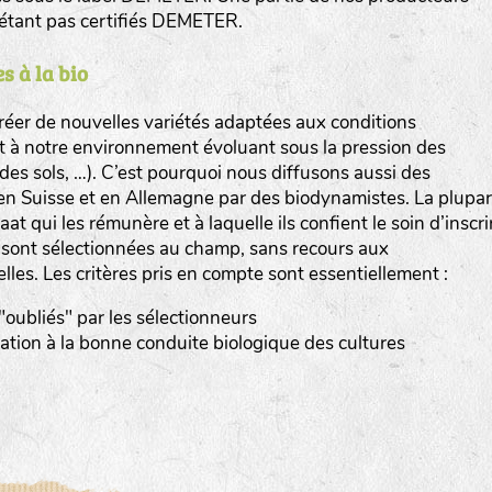
n’étant pas certifiés DEMETER.
s à la bio
er de nouvelles variétés adaptées aux conditions
et à notre environnement évoluant sous la pression des
www.bingenheimersaatgut.de
n des sols, …). C’est pourquoi nous diffusons aussi des
en Suisse et en Allemagne par des biodynamistes. La plupar
er.nl
at qui les rémunère et à laquelle ils confient le soin d’inscri
s sont sélectionnées au champ, sans recours aux
elles. Les critères pris en compte sont essentiellement :
 "oubliés" par les sélectionneurs
tation à la bonne conduite biologique des cultures
com
www.aubepin.fr