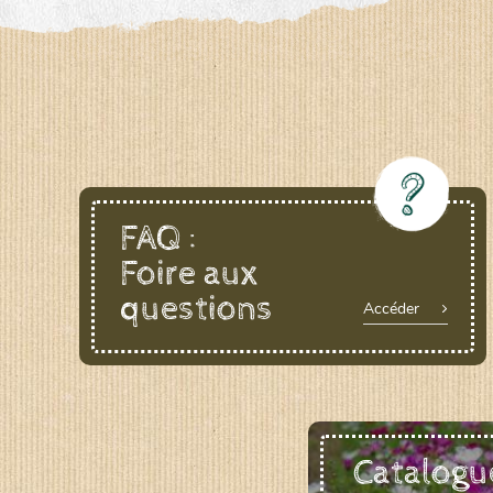
LE BIAU GERME (LBG)
www.biaugerme.com
SATIVA RHEINAU (SAD)
www.sativ
SEMAILLES (SEM)
www.semaille.com
FAQ :
Foire aux
questions
Accéder
Catalogu