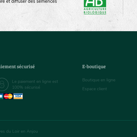
ire et diffuser des semences
iement sécurisé
E-boutique
Boutique en ligne
Le paiement en ligne est
100% sécurisé
Espace client
ves du Loir en Anjou