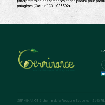
(interprofession des semences et des plants) pour produ
potagères (Carte n° C3 - 035502).
Pa
GERMINANCE
-
1 chemin de la Rougerie Soucelles
49140
Ri