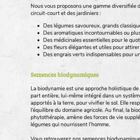
Nous vous proposons une gamme diversifiée de
tas de compost
circuit-court et des jardiniers :
Des légumes savoureux, grands classiques 
fleurs
Des aromatiques incontournables ou plus
animaux domestiques
Des médicinales essentielles pour le quot
Des fleurs élégantes et utiles pour attirer 
animaux sauvages
Des engrais verts indispensables pour un
biodiversité cultivée
Semences biodynamiques
La biodynamie est une approche holistique de l
part entière, lui-même intégré dans un système 
apportés à la terre, pour vivifier le sol. Elle re
l’équilibre du domaine agricole. Au final, la b
phytothérapie, amène des forces de vie supplé
légumes qui nourrissent l’homme.
Vous retrouverez nos semences biodynamiques