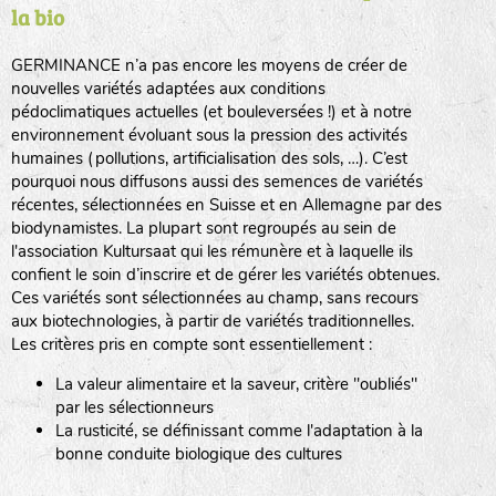
la bio
BPA : Initiales du producteur ou du fournisseur de la
semence.
GERMINANCE n’a pas encore les moyens de créer de
BINGENHEIMER SAATGUT (BGH)
nouvelles variétés adaptées aux conditions
1 : Numéro d’ordre du lot
pédoclimatiques actuelles (et bouleversées !) et à notre
A : Sans calibre.
environnement évoluant sous la pression des activités
www.bingenheimersaatgut.de
humaines (pollutions, artificialisation des sols, …). C’est
DE BOLSTER (DBO)
pourquoi nous diffusons aussi des semences de variétés
G
: Gros
Légumes feuilles
récentes, sélectionnées en Suisse et en Allemagne par des
M
: Moyen calibre
www.bolster.nl
biodynamistes. La plupart sont regroupés au sein de
P
: Petit calibre
GRAINE DEL PAÏS (GDP)
l'association Kultursaat qui les rémunère et à laquelle ils
confient le soin d’inscrire et de gérer les variétés obtenues.
Ces variétés sont sélectionnées au champ, sans recours
aux biotechnologies, à partir de variétés traditionnelles.
www.grainesdelpais.com
Légumes racines
Les critères pris en compte sont essentiellement :
JARDIN EN’VIE (JEV)
La valeur alimentaire et la saveur, critère "oubliés"
Plantes aromatiques
par les sélectionneurs
La rusticité, se définissant comme l'adaptation à la
bonne conduite biologique des cultures
LA BOITE A GRAINES (LBAG)