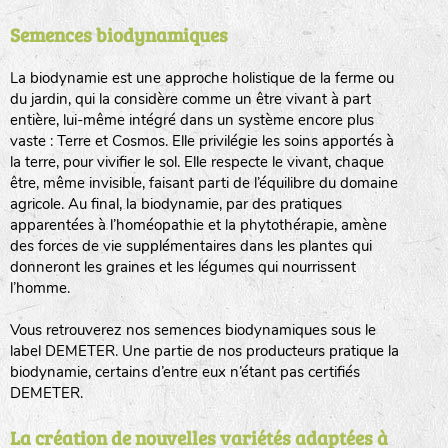
Semences biodynamiques
animaux sauvages
biodiversité cultivée
La biodynamie est une approche holistique de la ferme ou
du jardin, qui la considère comme un être vivant à part
entière, lui-même intégré dans un système encore plus
vaste : Terre et Cosmos. Elle privilégie les soins apportés à
la terre, pour vivifier le sol. Elle respecte le vivant, chaque
être, même invisible, faisant parti de l’équilibre du domaine
agricole. Au final, la biodynamie, par des pratiques
LA RÉFÉRENCE :
F
BEL
20BPA1A (en haut à gauche)
apparentées à l’homéopathie et la phytothérapie, amène
des forces de vie supplémentaires dans les plantes qui
F : Fleurs.
donneront les graines et les légumes qui nourrissent
Les autres catégories étant :
l’homme.
E
: Engrais vert
Vous retrouverez nos semences biodynamiques sous le
L
: Légumes
label DEMETER. Une partie de nos producteurs pratique la
A
: Aromatiques
biodynamie, certains d’entre eux n’étant pas certifiés
DEMETER.
BEL : Code de la variété
(Ici Belle de nuit)
20 : Année de récolte
(ici 2020)
La création de nouvelles variétés adaptées à