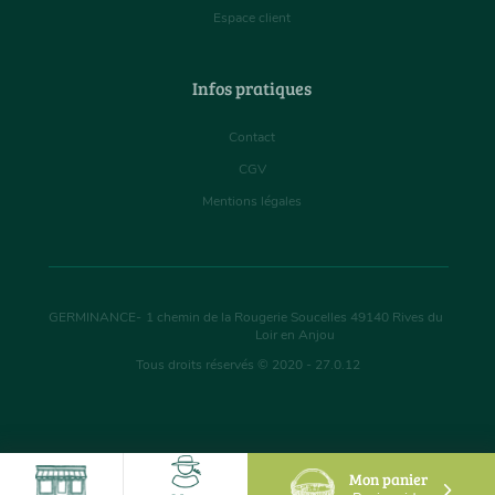
Espace client
Infos pratiques
Contact
CGV
Mentions légales
GERMINANCE
-
1 chemin de la Rougerie Soucelles
49140
Rives du
Loir en Anjou
Tous droits réservés © 2020 - 27.0.12
Mon panier