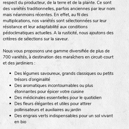
respect du producteur, de la terre et de la plante. Ce sont
des variétés traditionnelles, parfois anciennes par leur nom
haies
mais néanmoins récentes. En effet, au fil des
multiplications, nos variétés sont sélectionnées sur leur
zone sauvage
résistance et leur adaptabilité aux conditions
pédoclimatiques actuelles. A la rusticité, nous ajoutons des
critères de sélections sur la saveur.
mare
Nous vous proposons une gamme diversifiée de plus de
700 variétés, à destination des maraîchers en circuit-court
et des jardiniers :
Des légumes savoureux, grands classiques ou petits
tas de compost
trésors d’originalité
Des aromatiques incontournables ou plus
étonnantes pour épicer votre cuisine
Des médicinales essentielles pour le quotidien
fleurs
Des fleurs élégantes et utiles pour attirer
pollinisateurs et auxiliaires au jardin
animaux domestiques
Des engrais verts indispensables pour un sol vivant
en bio