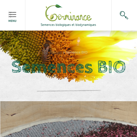
Accueil
>
Semence BIO
Semences BIO