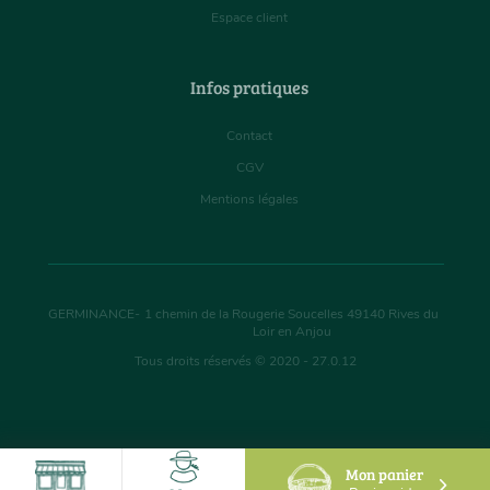
Espace client
Infos pratiques
Contact
CGV
Mentions légales
GERMINANCE
-
1 chemin de la Rougerie Soucelles
49140
Rives du
Loir en Anjou
Tous droits réservés © 2020 - 27.0.12
Mon panier