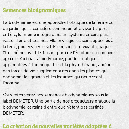
Semences biodynamiques
animaux sauvages
biodiversité cultivée
La biodynamie est une approche holistique de la ferme ou
du jardin, qui la considère comme un être vivant à part
entière, lui-même intégré dans un système encore plus
vaste : Terre et Cosmos. Elle privilégie les soins apportés à
la terre, pour vivifier le sol. Elle respecte le vivant, chaque
être, même invisible, faisant parti de l’équilibre du domaine
agricole. Au final, la biodynamie, par des pratiques
LA RÉFÉRENCE :
F
BEL
20BPA1A (en haut à gauche)
apparentées à l’homéopathie et la phytothérapie, amène
des forces de vie supplémentaires dans les plantes qui
F : Fleurs.
donneront les graines et les légumes qui nourrissent
Les autres catégories étant :
l’homme.
E
: Engrais vert
Vous retrouverez nos semences biodynamiques sous le
L
: Légumes
label DEMETER. Une partie de nos producteurs pratique la
A
: Aromatiques
biodynamie, certains d’entre eux n’étant pas certifiés
DEMETER.
BEL : Code de la variété
(Ici Belle de nuit)
20 : Année de récolte
(ici 2020)
La création de nouvelles variétés adaptées à