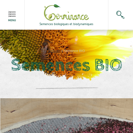
Accueil
>
Semence BIO
Semences BIO