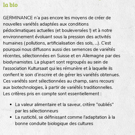
la bio
BPA : Initiales du producteur ou du fournisseur de la
semence.
GERMINANCE n’a pas encore les moyens de créer de
BINGENHEIMER SAATGUT (BGH)
nouvelles variétés adaptées aux conditions
1 : Numéro d’ordre du lot
pédoclimatiques actuelles (et bouleversées !) et à notre
A : Sans calibre.
environnement évoluant sous la pression des activités
www.bingenheimersaatgut.de
humaines (pollutions, artificialisation des sols, …). C’est
DE BOLSTER (DBO)
pourquoi nous diffusons aussi des semences de variétés
G
: Gros
Légumes feuilles
récentes, sélectionnées en Suisse et en Allemagne par des
M
: Moyen calibre
www.bolster.nl
biodynamistes. La plupart sont regroupés au sein de
P
: Petit calibre
GRAINE DEL PAÏS (GDP)
l'association Kultursaat qui les rémunère et à laquelle ils
confient le soin d’inscrire et de gérer les variétés obtenues.
Ces variétés sont sélectionnées au champ, sans recours
aux biotechnologies, à partir de variétés traditionnelles.
www.grainesdelpais.com
Légumes racines
Les critères pris en compte sont essentiellement :
JARDIN EN’VIE (JEV)
La valeur alimentaire et la saveur, critère "oubliés"
Plantes aromatiques
par les sélectionneurs
La rusticité, se définissant comme l'adaptation à la
bonne conduite biologique des cultures
LA BOITE A GRAINES (LBAG)