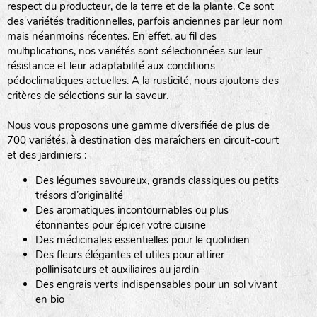
respect du producteur, de la terre et de la plante. Ce sont
des variétés traditionnelles, parfois anciennes par leur nom
haies
mais néanmoins récentes. En effet, au fil des
multiplications, nos variétés sont sélectionnées sur leur
zone sauvage
résistance et leur adaptabilité aux conditions
pédoclimatiques actuelles. A la rusticité, nous ajoutons des
critères de sélections sur la saveur.
mare
Nous vous proposons une gamme diversifiée de plus de
700 variétés, à destination des maraîchers en circuit-court
et des jardiniers :
Des légumes savoureux, grands classiques ou petits
tas de compost
trésors d’originalité
Des aromatiques incontournables ou plus
étonnantes pour épicer votre cuisine
Des médicinales essentielles pour le quotidien
fleurs
Des fleurs élégantes et utiles pour attirer
pollinisateurs et auxiliaires au jardin
animaux domestiques
Des engrais verts indispensables pour un sol vivant
en bio