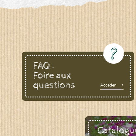
LE BIAU GERME (LBG)
www.biaugerme.com
SATIVA RHEINAU (SAD)
www.sativ
SEMAILLES (SEM)
www.semaille.com
FAQ :
Foire aux
questions
Accéder
Catalogu