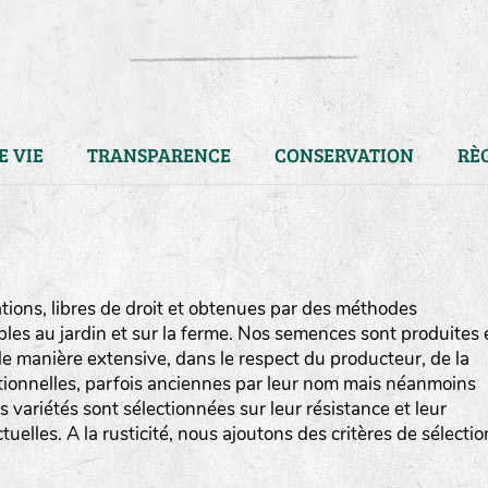
E VIE
TRANSPARENCE
CONSERVATION
RÈ
ions, libres de droit et obtenues par des méthodes
bles au jardin et sur la ferme. Nos semences sont produites 
e manière extensive, dans le respect du producteur, de la
ditionnelles, parfois anciennes par leur nom mais néanmoins
os variétés sont sélectionnées sur leur résistance et leur
uelles. A la rusticité, nous ajoutons des critères de sélectio
LA RÉFÉRENCE :
F
BEL
20BPA1A (en haut à gauche
F : Fleurs.