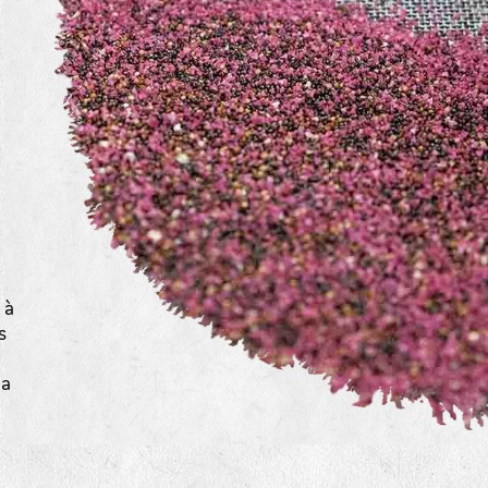
a
 à
s
la