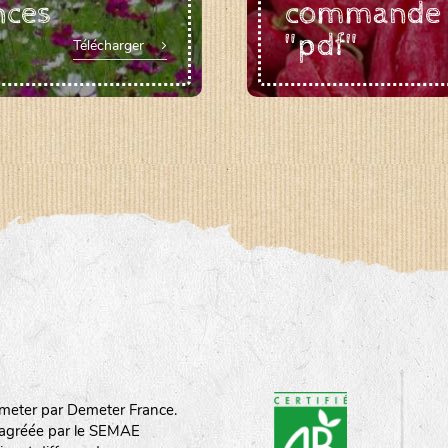
nces
commande
"pdf"
Télécharger
meter par Demeter France.
st agréée par le SEMAE