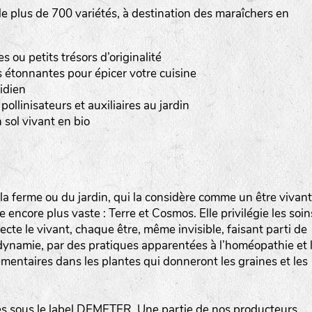
 plus de 700 variétés, à destination des maraîchers en
Les autres catégories étant :
E
: Engrais vert
ou petits trésors d’originalité
L
: Légumes
 étonnantes pour épicer votre cuisine
A
: Aromatiques
idien
pollinisateurs et auxiliaires au jardin
BEL : Code de la variété
(Ici Belle de nuit)
 sol vivant en bio
20 : Année de récolte
(ici 2020)
BPA : Initiales du producteur ou du fournisseur de l
semence.
a ferme ou du jardin, qui la considère comme un être vivant
encore plus vaste : Terre et Cosmos. Elle privilégie les soin
1 : Numéro d’ordre du lot
specte le vivant, chaque être, même invisible, faisant parti de
A : Sans calibre.
iodynamie, par des pratiques apparentées à l’homéopathie et 
mentaires dans les plantes qui donneront les graines et les
G
: Gros
M
: Moyen calibre
P
: Petit calibre
 sous le label DEMETER. Une partie de nos producteurs