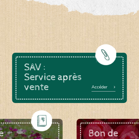
a-rheinau.ch
SAV :
Service après
vente
Accéder
e
Bon de