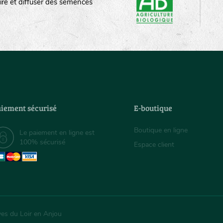
ire et diffuser des semences
iement sécurisé
E-boutique
Boutique en ligne
Le paiement en ligne est
100% sécurisé
Espace client
ves du Loir en Anjou