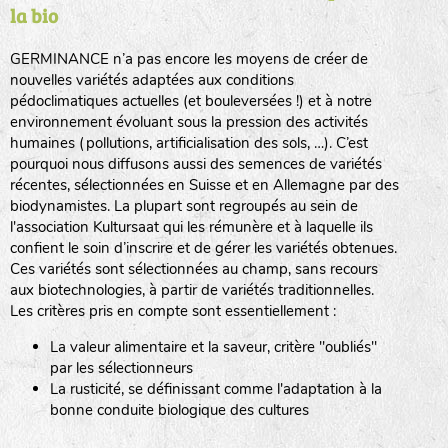
la bio
BPA : Initiales du producteur ou du fournisseur de la
semence.
GERMINANCE n’a pas encore les moyens de créer de
BINGENHEIMER SAATGUT (BGH)
nouvelles variétés adaptées aux conditions
1 : Numéro d’ordre du lot
pédoclimatiques actuelles (et bouleversées !) et à notre
A : Sans calibre.
environnement évoluant sous la pression des activités
www.bingenheimersaatgut.de
humaines (pollutions, artificialisation des sols, …). C’est
DE BOLSTER (DBO)
pourquoi nous diffusons aussi des semences de variétés
G
: Gros
Légumes feuilles
récentes, sélectionnées en Suisse et en Allemagne par des
M
: Moyen calibre
www.bolster.nl
biodynamistes. La plupart sont regroupés au sein de
P
: Petit calibre
GRAINE DEL PAÏS (GDP)
l'association Kultursaat qui les rémunère et à laquelle ils
confient le soin d’inscrire et de gérer les variétés obtenues.
Ces variétés sont sélectionnées au champ, sans recours
aux biotechnologies, à partir de variétés traditionnelles.
www.grainesdelpais.com
Légumes racines
Les critères pris en compte sont essentiellement :
JARDIN EN’VIE (JEV)
La valeur alimentaire et la saveur, critère "oubliés"
Plantes aromatiques
par les sélectionneurs
La rusticité, se définissant comme l'adaptation à la
bonne conduite biologique des cultures
LA BOITE A GRAINES (LBAG)