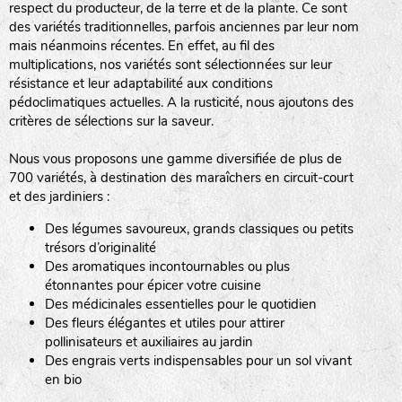
respect du producteur, de la terre et de la plante. Ce sont
des variétés traditionnelles, parfois anciennes par leur nom
haies
mais néanmoins récentes. En effet, au fil des
multiplications, nos variétés sont sélectionnées sur leur
zone sauvage
résistance et leur adaptabilité aux conditions
pédoclimatiques actuelles. A la rusticité, nous ajoutons des
critères de sélections sur la saveur.
mare
Nous vous proposons une gamme diversifiée de plus de
700 variétés, à destination des maraîchers en circuit-court
et des jardiniers :
Des légumes savoureux, grands classiques ou petits
tas de compost
trésors d’originalité
Des aromatiques incontournables ou plus
étonnantes pour épicer votre cuisine
Des médicinales essentielles pour le quotidien
fleurs
Des fleurs élégantes et utiles pour attirer
pollinisateurs et auxiliaires au jardin
animaux domestiques
Des engrais verts indispensables pour un sol vivant
en bio