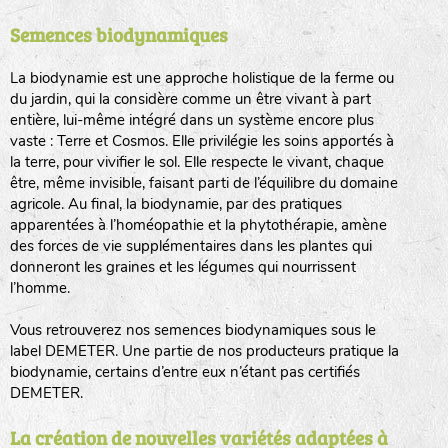
Semences biodynamiques
animaux sauvages
biodiversité cultivée
La biodynamie est une approche holistique de la ferme ou
du jardin, qui la considère comme un être vivant à part
entière, lui-même intégré dans un système encore plus
vaste : Terre et Cosmos. Elle privilégie les soins apportés à
la terre, pour vivifier le sol. Elle respecte le vivant, chaque
être, même invisible, faisant parti de l’équilibre du domaine
agricole. Au final, la biodynamie, par des pratiques
LA RÉFÉRENCE :
F
BEL
20BPA1A (en haut à gauche)
apparentées à l’homéopathie et la phytothérapie, amène
des forces de vie supplémentaires dans les plantes qui
F : Fleurs.
donneront les graines et les légumes qui nourrissent
Les autres catégories étant :
l’homme.
E
: Engrais vert
Vous retrouverez nos semences biodynamiques sous le
L
: Légumes
label DEMETER. Une partie de nos producteurs pratique la
A
: Aromatiques
biodynamie, certains d’entre eux n’étant pas certifiés
DEMETER.
BEL : Code de la variété
(Ici Belle de nuit)
20 : Année de récolte
(ici 2020)
La création de nouvelles variétés adaptées à