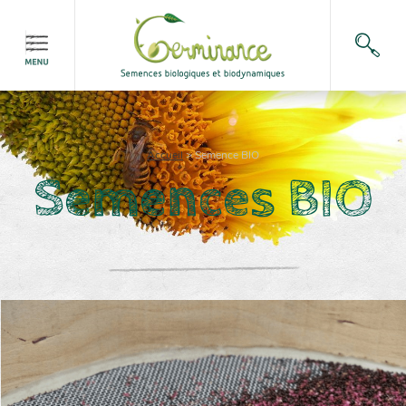
Accueil
>
Semence BIO
Semences BIO