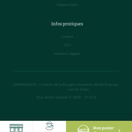
Espace client
Infos pratiques
Contact
CGV
Mentions légales
GERMINANCE
-
1 chemin de la Rougerie Soucelles
49140
Rives du
Loir en Anjou
Tous droits réservés © 2020 - 27.0.12
Mon panier