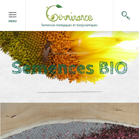
Accueil
>
Semence BIO
Semences BIO