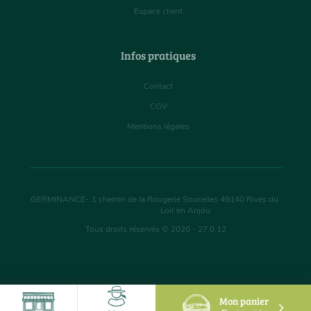
Espace client
Infos pratiques
Contact
CGV
Mentions légales
GERMINANCE
-
1 chemin de la Rougerie Soucelles
49140
Rives du
Loir en Anjou
Tous droits réservés © 2020 - 27.0.12
Mon panier