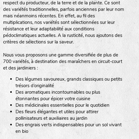
respect du producteur, de la terre et de la plante. Ce sont
des variétés traditionnelles, parfois anciennes par leur nom
haies
mais néanmoins récentes. En effet, au fil des
multiplications, nos variétés sont sélectionnées sur leur
zone sauvage
résistance et leur adaptabilité aux conditions
pédoclimatiques actuelles. A la rusticité, nous ajoutons des
critères de sélections sur la saveur.
mare
Nous vous proposons une gamme diversifiée de plus de
700 variétés, à destination des maraîchers en circuit-court
et des jardiniers :
Des légumes savoureux, grands classiques ou petits
tas de compost
trésors d’originalité
Des aromatiques incontournables ou plus
étonnantes pour épicer votre cuisine
Des médicinales essentielles pour le quotidien
fleurs
Des fleurs élégantes et utiles pour attirer
pollinisateurs et auxiliaires au jardin
animaux domestiques
Des engrais verts indispensables pour un sol vivant
en bio