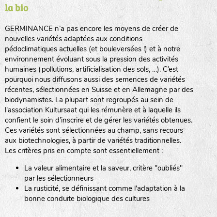
la bio
BPA : Initiales du producteur ou du fournisseur de la
semence.
GERMINANCE n’a pas encore les moyens de créer de
BINGENHEIMER SAATGUT (BGH)
nouvelles variétés adaptées aux conditions
1 : Numéro d’ordre du lot
pédoclimatiques actuelles (et bouleversées !) et à notre
A : Sans calibre.
environnement évoluant sous la pression des activités
www.bingenheimersaatgut.de
humaines (pollutions, artificialisation des sols, …). C’est
DE BOLSTER (DBO)
pourquoi nous diffusons aussi des semences de variétés
G
: Gros
Légumes feuilles
récentes, sélectionnées en Suisse et en Allemagne par des
M
: Moyen calibre
www.bolster.nl
biodynamistes. La plupart sont regroupés au sein de
P
: Petit calibre
GRAINE DEL PAÏS (GDP)
l'association Kultursaat qui les rémunère et à laquelle ils
confient le soin d’inscrire et de gérer les variétés obtenues.
Ces variétés sont sélectionnées au champ, sans recours
aux biotechnologies, à partir de variétés traditionnelles.
www.grainesdelpais.com
Légumes racines
Les critères pris en compte sont essentiellement :
JARDIN EN’VIE (JEV)
La valeur alimentaire et la saveur, critère "oubliés"
Plantes aromatiques
par les sélectionneurs
La rusticité, se définissant comme l'adaptation à la
bonne conduite biologique des cultures
LA BOITE A GRAINES (LBAG)