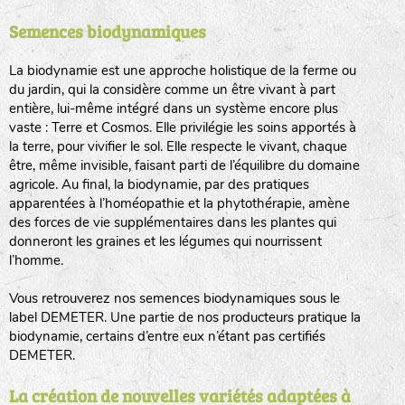
Semences biodynamiques
animaux sauvages
biodiversité cultivée
La biodynamie est une approche holistique de la ferme ou
du jardin, qui la considère comme un être vivant à part
entière, lui-même intégré dans un système encore plus
vaste : Terre et Cosmos. Elle privilégie les soins apportés à
la terre, pour vivifier le sol. Elle respecte le vivant, chaque
être, même invisible, faisant parti de l’équilibre du domaine
agricole. Au final, la biodynamie, par des pratiques
LA RÉFÉRENCE :
F
BEL
20BPA1A (en haut à gauche)
apparentées à l’homéopathie et la phytothérapie, amène
des forces de vie supplémentaires dans les plantes qui
F : Fleurs.
donneront les graines et les légumes qui nourrissent
Les autres catégories étant :
l’homme.
E
: Engrais vert
Vous retrouverez nos semences biodynamiques sous le
L
: Légumes
label DEMETER. Une partie de nos producteurs pratique la
A
: Aromatiques
biodynamie, certains d’entre eux n’étant pas certifiés
DEMETER.
BEL : Code de la variété
(Ici Belle de nuit)
20 : Année de récolte
(ici 2020)
La création de nouvelles variétés adaptées à