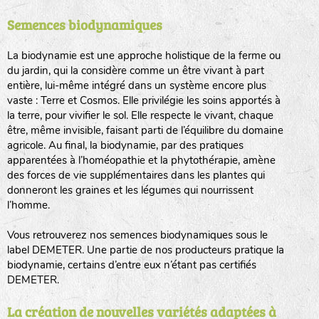
Semences biodynamiques
animaux sauvages
biodiversité cultivée
La biodynamie est une approche holistique de la ferme ou
du jardin, qui la considère comme un être vivant à part
entière, lui-même intégré dans un système encore plus
vaste : Terre et Cosmos. Elle privilégie les soins apportés à
la terre, pour vivifier le sol. Elle respecte le vivant, chaque
être, même invisible, faisant parti de l’équilibre du domaine
agricole. Au final, la biodynamie, par des pratiques
LA RÉFÉRENCE :
F
BEL
20BPA1A (en haut à gauche)
apparentées à l’homéopathie et la phytothérapie, amène
des forces de vie supplémentaires dans les plantes qui
F : Fleurs.
donneront les graines et les légumes qui nourrissent
Les autres catégories étant :
l’homme.
E
: Engrais vert
Vous retrouverez nos semences biodynamiques sous le
L
: Légumes
label DEMETER. Une partie de nos producteurs pratique la
A
: Aromatiques
biodynamie, certains d’entre eux n’étant pas certifiés
DEMETER.
BEL : Code de la variété
(Ici Belle de nuit)
20 : Année de récolte
(ici 2020)
La création de nouvelles variétés adaptées à