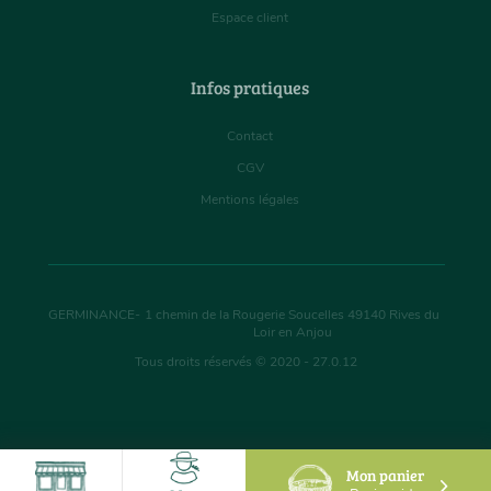
Espace client
Infos pratiques
Contact
CGV
Mentions légales
GERMINANCE
-
1 chemin de la Rougerie Soucelles
49140
Rives du
Loir en Anjou
Tous droits réservés © 2020 - 27.0.12
Mon panier