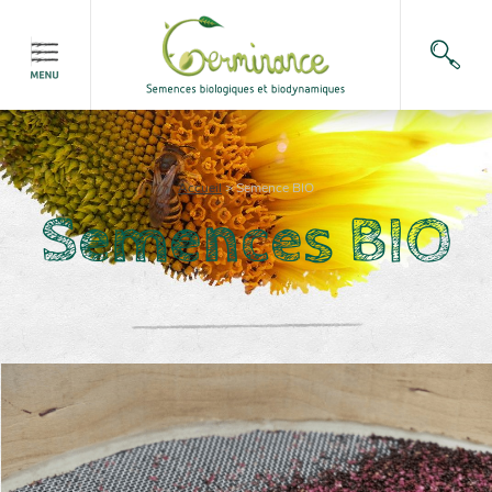
Accueil
>
Semence BIO
Semences BIO