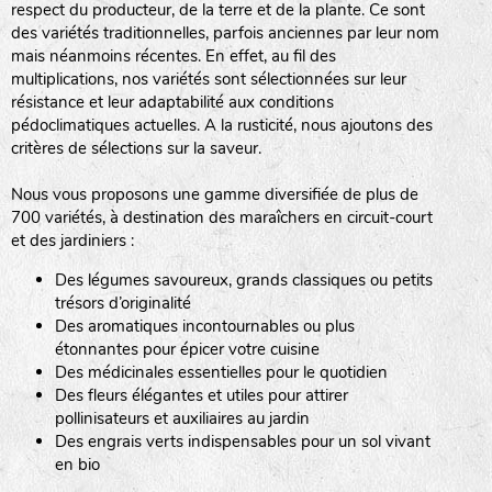
respect du producteur, de la terre et de la plante. Ce sont
des variétés traditionnelles, parfois anciennes par leur nom
haies
mais néanmoins récentes. En effet, au fil des
multiplications, nos variétés sont sélectionnées sur leur
zone sauvage
résistance et leur adaptabilité aux conditions
pédoclimatiques actuelles. A la rusticité, nous ajoutons des
critères de sélections sur la saveur.
mare
Nous vous proposons une gamme diversifiée de plus de
700 variétés, à destination des maraîchers en circuit-court
et des jardiniers :
Des légumes savoureux, grands classiques ou petits
tas de compost
trésors d’originalité
Des aromatiques incontournables ou plus
étonnantes pour épicer votre cuisine
Des médicinales essentielles pour le quotidien
fleurs
Des fleurs élégantes et utiles pour attirer
pollinisateurs et auxiliaires au jardin
animaux domestiques
Des engrais verts indispensables pour un sol vivant
en bio