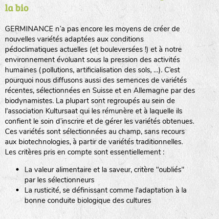
la bio
BPA : Initiales du producteur ou du fournisseur de la
semence.
GERMINANCE n’a pas encore les moyens de créer de
BINGENHEIMER SAATGUT (BGH)
nouvelles variétés adaptées aux conditions
1 : Numéro d’ordre du lot
pédoclimatiques actuelles (et bouleversées !) et à notre
A : Sans calibre.
environnement évoluant sous la pression des activités
www.bingenheimersaatgut.de
humaines (pollutions, artificialisation des sols, …). C’est
DE BOLSTER (DBO)
pourquoi nous diffusons aussi des semences de variétés
G
: Gros
Légumes feuilles
récentes, sélectionnées en Suisse et en Allemagne par des
M
: Moyen calibre
www.bolster.nl
biodynamistes. La plupart sont regroupés au sein de
P
: Petit calibre
GRAINE DEL PAÏS (GDP)
l'association Kultursaat qui les rémunère et à laquelle ils
confient le soin d’inscrire et de gérer les variétés obtenues.
Ces variétés sont sélectionnées au champ, sans recours
aux biotechnologies, à partir de variétés traditionnelles.
www.grainesdelpais.com
Légumes racines
Les critères pris en compte sont essentiellement :
JARDIN EN’VIE (JEV)
La valeur alimentaire et la saveur, critère "oubliés"
Plantes aromatiques
par les sélectionneurs
La rusticité, se définissant comme l'adaptation à la
bonne conduite biologique des cultures
LA BOITE A GRAINES (LBAG)