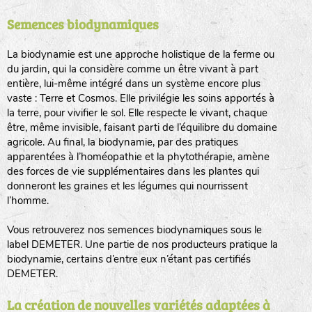
Semences biodynamiques
animaux sauvages
biodiversité cultivée
La biodynamie est une approche holistique de la ferme ou
du jardin, qui la considère comme un être vivant à part
entière, lui-même intégré dans un système encore plus
vaste : Terre et Cosmos. Elle privilégie les soins apportés à
la terre, pour vivifier le sol. Elle respecte le vivant, chaque
être, même invisible, faisant parti de l’équilibre du domaine
agricole. Au final, la biodynamie, par des pratiques
LA RÉFÉRENCE :
F
BEL
20BPA1A (en haut à gauche)
apparentées à l’homéopathie et la phytothérapie, amène
des forces de vie supplémentaires dans les plantes qui
F : Fleurs.
donneront les graines et les légumes qui nourrissent
Les autres catégories étant :
l’homme.
E
: Engrais vert
Vous retrouverez nos semences biodynamiques sous le
L
: Légumes
label DEMETER. Une partie de nos producteurs pratique la
A
: Aromatiques
biodynamie, certains d’entre eux n’étant pas certifiés
DEMETER.
BEL : Code de la variété
(Ici Belle de nuit)
20 : Année de récolte
(ici 2020)
La création de nouvelles variétés adaptées à