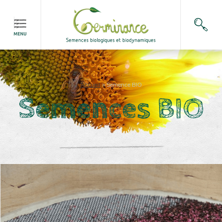
Accueil
>
Semence BIO
Semences BIO