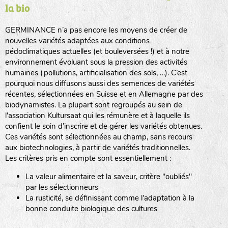
la bio
BPA : Initiales du producteur ou du fournisseur de la
semence.
GERMINANCE n’a pas encore les moyens de créer de
BINGENHEIMER SAATGUT (BGH)
nouvelles variétés adaptées aux conditions
1 : Numéro d’ordre du lot
pédoclimatiques actuelles (et bouleversées !) et à notre
A : Sans calibre.
environnement évoluant sous la pression des activités
www.bingenheimersaatgut.de
humaines (pollutions, artificialisation des sols, …). C’est
DE BOLSTER (DBO)
pourquoi nous diffusons aussi des semences de variétés
G
: Gros
Légumes feuilles
récentes, sélectionnées en Suisse et en Allemagne par des
M
: Moyen calibre
www.bolster.nl
biodynamistes. La plupart sont regroupés au sein de
P
: Petit calibre
GRAINE DEL PAÏS (GDP)
l'association Kultursaat qui les rémunère et à laquelle ils
confient le soin d’inscrire et de gérer les variétés obtenues.
Ces variétés sont sélectionnées au champ, sans recours
aux biotechnologies, à partir de variétés traditionnelles.
www.grainesdelpais.com
Légumes racines
Les critères pris en compte sont essentiellement :
JARDIN EN’VIE (JEV)
La valeur alimentaire et la saveur, critère "oubliés"
Plantes aromatiques
par les sélectionneurs
La rusticité, se définissant comme l'adaptation à la
bonne conduite biologique des cultures
LA BOITE A GRAINES (LBAG)