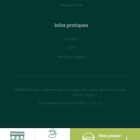
Espace client
Infos pratiques
Contact
CGV
Mentions légales
GERMINANCE
-
1 chemin de la Rougerie Soucelles
49140
Rives du
Loir en Anjou
Tous droits réservés © 2020 - 27.0.12
Mon panier