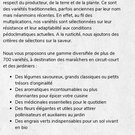
respect du producteur, de la terre et de la plante. Ce sont
des variétés traditionnelles, parfois anciennes par leur nom
haies
mais néanmoins récentes. En effet, au fil des
multiplications, nos variétés sont sélectionnées sur leur
zone sauvage
résistance et leur adaptabilité aux conditions
pédoclimatiques actuelles. A la rusticité, nous ajoutons des
critères de sélections sur la saveur.
mare
Nous vous proposons une gamme diversifiée de plus de
700 variétés, à destination des maraîchers en circuit-court
et des jardiniers :
Des légumes savoureux, grands classiques ou petits
tas de compost
trésors d’originalité
Des aromatiques incontournables ou plus
étonnantes pour épicer votre cuisine
Des médicinales essentielles pour le quotidien
fleurs
Des fleurs élégantes et utiles pour attirer
pollinisateurs et auxiliaires au jardin
animaux domestiques
Des engrais verts indispensables pour un sol vivant
en bio