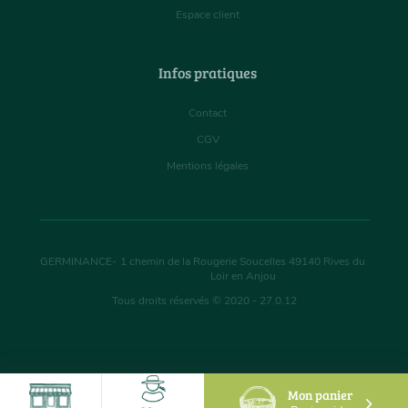
Espace client
Infos pratiques
Contact
CGV
Mentions légales
GERMINANCE
-
1 chemin de la Rougerie Soucelles
49140
Rives du
Loir en Anjou
Tous droits réservés © 2020 - 27.0.12
Mon panier