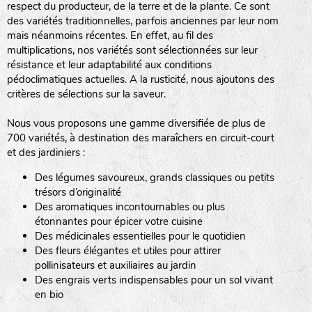
respect du producteur, de la terre et de la plante. Ce sont
des variétés traditionnelles, parfois anciennes par leur nom
haies
mais néanmoins récentes. En effet, au fil des
multiplications, nos variétés sont sélectionnées sur leur
zone sauvage
résistance et leur adaptabilité aux conditions
pédoclimatiques actuelles. A la rusticité, nous ajoutons des
critères de sélections sur la saveur.
mare
Nous vous proposons une gamme diversifiée de plus de
700 variétés, à destination des maraîchers en circuit-court
et des jardiniers :
Des légumes savoureux, grands classiques ou petits
tas de compost
trésors d’originalité
Des aromatiques incontournables ou plus
étonnantes pour épicer votre cuisine
Des médicinales essentielles pour le quotidien
fleurs
Des fleurs élégantes et utiles pour attirer
pollinisateurs et auxiliaires au jardin
animaux domestiques
Des engrais verts indispensables pour un sol vivant
en bio