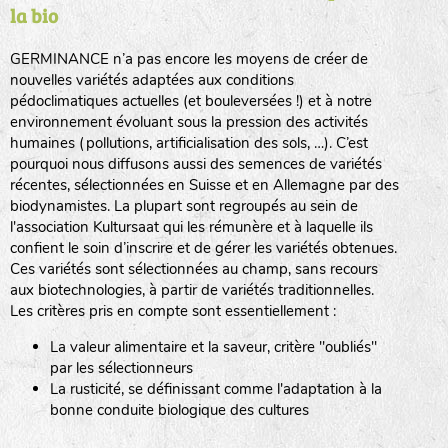
la bio
BPA : Initiales du producteur ou du fournisseur de la
semence.
GERMINANCE n’a pas encore les moyens de créer de
BINGENHEIMER SAATGUT (BGH)
nouvelles variétés adaptées aux conditions
1 : Numéro d’ordre du lot
pédoclimatiques actuelles (et bouleversées !) et à notre
A : Sans calibre.
environnement évoluant sous la pression des activités
www.bingenheimersaatgut.de
humaines (pollutions, artificialisation des sols, …). C’est
DE BOLSTER (DBO)
pourquoi nous diffusons aussi des semences de variétés
G
: Gros
Légumes feuilles
récentes, sélectionnées en Suisse et en Allemagne par des
M
: Moyen calibre
www.bolster.nl
biodynamistes. La plupart sont regroupés au sein de
P
: Petit calibre
GRAINE DEL PAÏS (GDP)
l'association Kultursaat qui les rémunère et à laquelle ils
confient le soin d’inscrire et de gérer les variétés obtenues.
Ces variétés sont sélectionnées au champ, sans recours
aux biotechnologies, à partir de variétés traditionnelles.
www.grainesdelpais.com
Légumes racines
Les critères pris en compte sont essentiellement :
JARDIN EN’VIE (JEV)
La valeur alimentaire et la saveur, critère "oubliés"
Plantes aromatiques
par les sélectionneurs
La rusticité, se définissant comme l'adaptation à la
bonne conduite biologique des cultures
LA BOITE A GRAINES (LBAG)