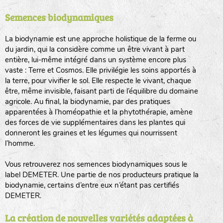
Semences biodynamiques
animaux sauvages
biodiversité cultivée
La biodynamie est une approche holistique de la ferme ou
du jardin, qui la considère comme un être vivant à part
entière, lui-même intégré dans un système encore plus
vaste : Terre et Cosmos. Elle privilégie les soins apportés à
la terre, pour vivifier le sol. Elle respecte le vivant, chaque
être, même invisible, faisant parti de l’équilibre du domaine
agricole. Au final, la biodynamie, par des pratiques
LA RÉFÉRENCE :
F
BEL
20BPA1A (en haut à gauche)
apparentées à l’homéopathie et la phytothérapie, amène
des forces de vie supplémentaires dans les plantes qui
F : Fleurs.
donneront les graines et les légumes qui nourrissent
Les autres catégories étant :
l’homme.
E
: Engrais vert
Vous retrouverez nos semences biodynamiques sous le
L
: Légumes
label DEMETER. Une partie de nos producteurs pratique la
A
: Aromatiques
biodynamie, certains d’entre eux n’étant pas certifiés
DEMETER.
BEL : Code de la variété
(Ici Belle de nuit)
20 : Année de récolte
(ici 2020)
La création de nouvelles variétés adaptées à