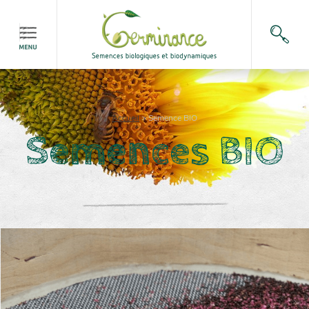
Accueil
>
Semence BIO
Semences BIO