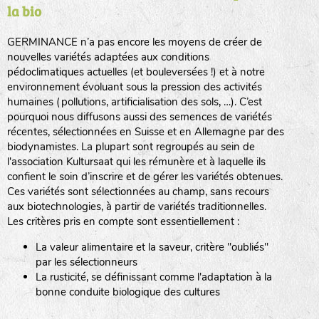
la bio
BPA : Initiales du producteur ou du fournisseur de la
semence.
GERMINANCE n’a pas encore les moyens de créer de
BINGENHEIMER SAATGUT (BGH)
nouvelles variétés adaptées aux conditions
1 : Numéro d’ordre du lot
pédoclimatiques actuelles (et bouleversées !) et à notre
A : Sans calibre.
environnement évoluant sous la pression des activités
www.bingenheimersaatgut.de
humaines (pollutions, artificialisation des sols, …). C’est
DE BOLSTER (DBO)
pourquoi nous diffusons aussi des semences de variétés
G
: Gros
Légumes feuilles
récentes, sélectionnées en Suisse et en Allemagne par des
M
: Moyen calibre
www.bolster.nl
biodynamistes. La plupart sont regroupés au sein de
P
: Petit calibre
GRAINE DEL PAÏS (GDP)
l'association Kultursaat qui les rémunère et à laquelle ils
confient le soin d’inscrire et de gérer les variétés obtenues.
Ces variétés sont sélectionnées au champ, sans recours
aux biotechnologies, à partir de variétés traditionnelles.
www.grainesdelpais.com
Légumes racines
Les critères pris en compte sont essentiellement :
JARDIN EN’VIE (JEV)
La valeur alimentaire et la saveur, critère "oubliés"
Plantes aromatiques
par les sélectionneurs
La rusticité, se définissant comme l'adaptation à la
bonne conduite biologique des cultures
LA BOITE A GRAINES (LBAG)