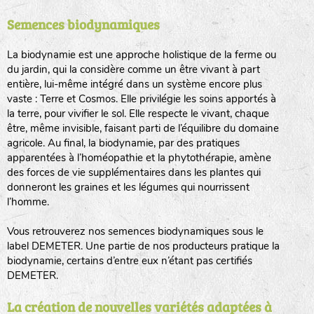
Semences biodynamiques
animaux sauvages
biodiversité cultivée
La biodynamie est une approche holistique de la ferme ou
du jardin, qui la considère comme un être vivant à part
entière, lui-même intégré dans un système encore plus
vaste : Terre et Cosmos. Elle privilégie les soins apportés à
la terre, pour vivifier le sol. Elle respecte le vivant, chaque
être, même invisible, faisant parti de l’équilibre du domaine
agricole. Au final, la biodynamie, par des pratiques
LA RÉFÉRENCE :
F
BEL
20BPA1A (en haut à gauche)
apparentées à l’homéopathie et la phytothérapie, amène
des forces de vie supplémentaires dans les plantes qui
F : Fleurs.
donneront les graines et les légumes qui nourrissent
Les autres catégories étant :
l’homme.
E
: Engrais vert
Vous retrouverez nos semences biodynamiques sous le
L
: Légumes
label DEMETER. Une partie de nos producteurs pratique la
A
: Aromatiques
biodynamie, certains d’entre eux n’étant pas certifiés
DEMETER.
BEL : Code de la variété
(Ici Belle de nuit)
20 : Année de récolte
(ici 2020)
La création de nouvelles variétés adaptées à