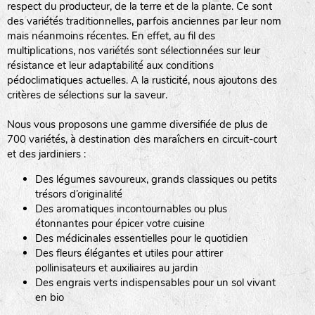
respect du producteur, de la terre et de la plante. Ce sont
des variétés traditionnelles, parfois anciennes par leur nom
haies
mais néanmoins récentes. En effet, au fil des
multiplications, nos variétés sont sélectionnées sur leur
zone sauvage
résistance et leur adaptabilité aux conditions
pédoclimatiques actuelles. A la rusticité, nous ajoutons des
critères de sélections sur la saveur.
mare
Nous vous proposons une gamme diversifiée de plus de
700 variétés, à destination des maraîchers en circuit-court
et des jardiniers :
Des légumes savoureux, grands classiques ou petits
tas de compost
trésors d’originalité
Des aromatiques incontournables ou plus
étonnantes pour épicer votre cuisine
Des médicinales essentielles pour le quotidien
fleurs
Des fleurs élégantes et utiles pour attirer
pollinisateurs et auxiliaires au jardin
animaux domestiques
Des engrais verts indispensables pour un sol vivant
en bio