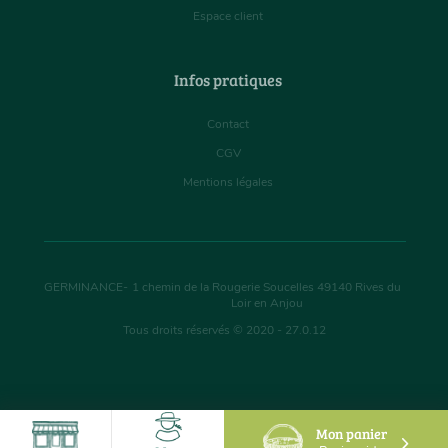
Espace client
Infos pratiques
Contact
CGV
Mentions légales
GERMINANCE
-
1 chemin de la Rougerie Soucelles
49140
Rives du
Loir en Anjou
Tous droits réservés © 2020 - 27.0.12
Mon panier