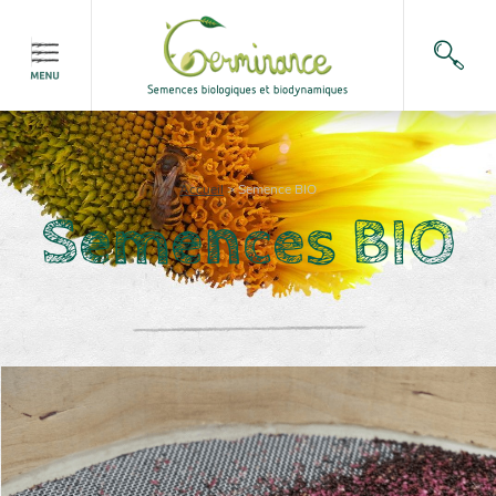
Accueil
>
Semence BIO
Semences BIO