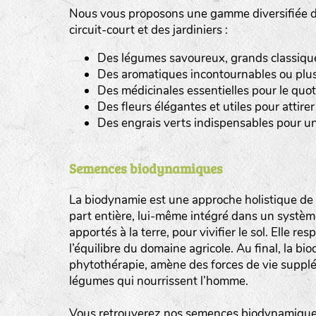
Nous vous proposons une gamme diversifiée de
tas de compost
circuit-court et des jardiniers :
Des légumes savoureux, grands classiques 
fleurs
Des aromatiques incontournables ou plus
animaux domestiques
Des médicinales essentielles pour le quot
Des fleurs élégantes et utiles pour attirer 
animaux sauvages
Des engrais verts indispensables pour un
biodiversité cultivée
Semences biodynamiques
La biodynamie est une approche holistique de l
part entière, lui-même intégré dans un système 
apportés à la terre, pour vivifier le sol. Elle re
l’équilibre du domaine agricole. Au final, la b
phytothérapie, amène des forces de vie supplé
légumes qui nourrissent l’homme.
Vous retrouverez nos semences biodynamiques