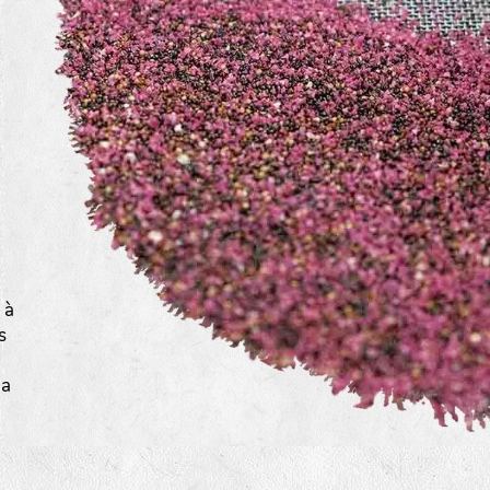
a
 à
s
la