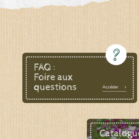
LE BIAU GERME (LBG)
www.biaugerme.com
SATIVA RHEINAU (SAD)
www.sativ
SEMAILLES (SEM)
www.semaille.com
FAQ :
Foire aux
questions
Accéder
Catalogu