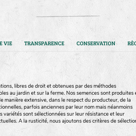
E VIE
TRANSPARENCE
CONSERVATION
RÈ
ions, libres de droit et obtenues par des méthodes
bles au jardin et sur la ferme. Nos semences sont produites 
e manière extensive, dans le respect du producteur, de la
ditionnelles, parfois anciennes par leur nom mais néanmoins
os variétés sont sélectionnées sur leur résistance et leur
uelles. A la rusticité, nous ajoutons des critères de sélectio
LA RÉFÉRENCE :
F
BEL
20BPA1A (en haut à gauche
F : Fleurs.