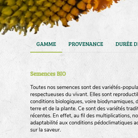
GAMME
PROVENANCE
DURÉE D
Semences BIO
Toutes nos semences sont des variétés-populat
respectueuses du vivant. Elles sont reproducti
conditions biologiques, voire biodynamiques, d
haies
terre et de la plante. Ce sont des variétés tra
zone sauvage
récentes. En effet, au fil des multiplications, n
adaptabilité aux conditions pédoclimatiques act
mare
sur la saveur.