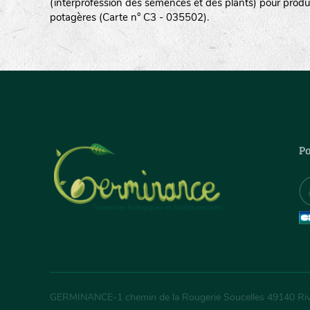
(interprofession des semences et des plants) pour produ
potagères (Carte n° C3 - 035502).
Pa
GERMINANCE
-
1 chemin de la Rougerie Soucelles
49140
Ri