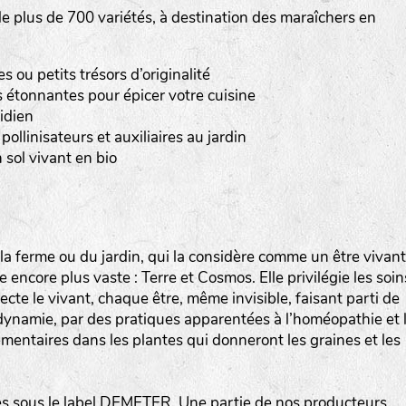
 plus de 700 variétés, à destination des maraîchers en
Les autres catégories étant :
E
: Engrais vert
ou petits trésors d’originalité
L
: Légumes
 étonnantes pour épicer votre cuisine
A
: Aromatiques
idien
pollinisateurs et auxiliaires au jardin
BEL : Code de la variété
(Ici Belle de nuit)
 sol vivant en bio
20 : Année de récolte
(ici 2020)
BPA : Initiales du producteur ou du fournisseur de l
semence.
a ferme ou du jardin, qui la considère comme un être vivant
encore plus vaste : Terre et Cosmos. Elle privilégie les soin
1 : Numéro d’ordre du lot
specte le vivant, chaque être, même invisible, faisant parti de
A : Sans calibre.
iodynamie, par des pratiques apparentées à l’homéopathie et 
mentaires dans les plantes qui donneront les graines et les
G
: Gros
M
: Moyen calibre
P
: Petit calibre
 sous le label DEMETER. Une partie de nos producteurs