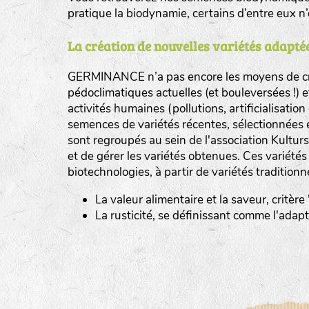
pratique la biodynamie, certains d’entre eux 
La création de nouvelles variétés adaptée
GERMINANCE n’a pas encore les moyens de cré
BINGENHEIMER SAATGUT (BGH)
pédoclimatiques actuelles (et bouleversées !) 
Légumes feuilles
activités humaines (pollutions, artificialisatio
DE BOLSTER (DBO)
semences de variétés récentes, sélectionnées 
www.bolst
sont regroupés au sein de l'association Kultursa
Légumes racines
GRAINE DEL PAÏS (GDP)
et de gérer les variétés obtenues. Ces variété
Plantes aromatiques
biotechnologies, à partir de variétés traditionn
www.grainesdelpais.com
La valeur alimentaire et la saveur, critère
JARDIN EN’VIE (JEV)
La rusticité, se définissant comme l'adap
LA BOITE A GRAINES (LBAG)
www.laboiteagraines.
L’AUBEPIN (PDO)