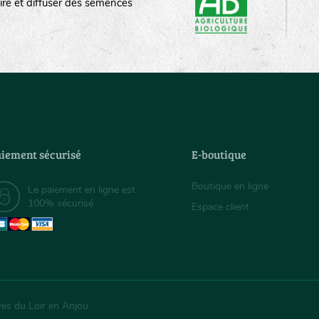
ire et diffuser des semences
iement sécurisé
E-boutique
Boutique en ligne
Le paiement en ligne est
100% sécurisé
Espace client
ves du Loir en Anjou