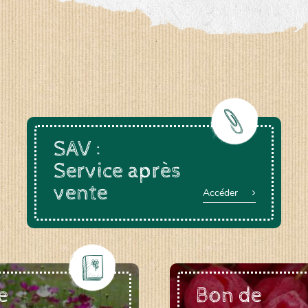
a-rheinau.ch
SAV :
Service après
vente
Accéder
e
Bon de