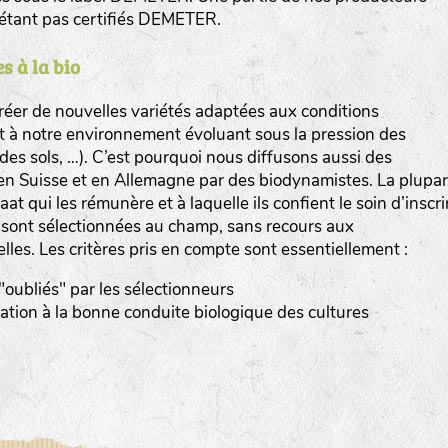
n’étant pas certifiés DEMETER.
s à la bio
er de nouvelles variétés adaptées aux conditions
et à notre environnement évoluant sous la pression des
www.bingenheimersaatgut.de
n des sols, …). C’est pourquoi nous diffusons aussi des
en Suisse et en Allemagne par des biodynamistes. La plupar
er.nl
at qui les rémunère et à laquelle ils confient le soin d’inscri
s sont sélectionnées au champ, sans recours aux
elles. Les critères pris en compte sont essentiellement :
 "oubliés" par les sélectionneurs
tation à la bonne conduite biologique des cultures
com
www.aubepin.fr