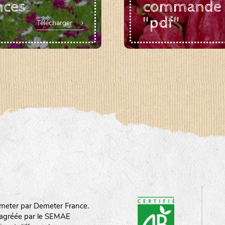
nces
commande
"pdf"
Télécharger
meter par Demeter France.
st agréée par le SEMAE