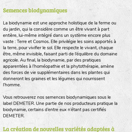
Semences biodynamiques
animaux sauvages
biodiversité cultivée
La biodynamie est une approche holistique de la ferme ou
du jardin, qui la considère comme un être vivant à part
entière, lui-même intégré dans un système encore plus
vaste : Terre et Cosmos. Elle privilégie les soins apportés à
la terre, pour vivifier le sol. Elle respecte le vivant, chaque
être, même invisible, faisant parti de l’équilibre du domaine
agricole. Au final, la biodynamie, par des pratiques
LA RÉFÉRENCE :
F
BEL
20BPA1A (en haut à gauche)
apparentées à l’homéopathie et la phytothérapie, amène
des forces de vie supplémentaires dans les plantes qui
F : Fleurs.
donneront les graines et les légumes qui nourrissent
Les autres catégories étant :
l’homme.
E
: Engrais vert
Vous retrouverez nos semences biodynamiques sous le
L
: Légumes
label DEMETER. Une partie de nos producteurs pratique la
A
: Aromatiques
biodynamie, certains d’entre eux n’étant pas certifiés
DEMETER.
BEL : Code de la variété
(Ici Belle de nuit)
20 : Année de récolte
(ici 2020)
La création de nouvelles variétés adaptées à