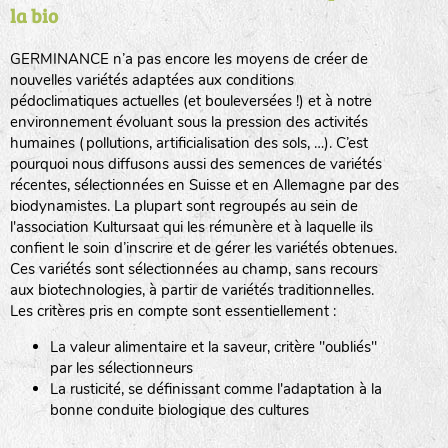
la bio
BPA : Initiales du producteur ou du fournisseur de la
semence.
GERMINANCE n’a pas encore les moyens de créer de
BINGENHEIMER SAATGUT (BGH)
nouvelles variétés adaptées aux conditions
1 : Numéro d’ordre du lot
pédoclimatiques actuelles (et bouleversées !) et à notre
A : Sans calibre.
environnement évoluant sous la pression des activités
www.bingenheimersaatgut.de
humaines (pollutions, artificialisation des sols, …). C’est
DE BOLSTER (DBO)
pourquoi nous diffusons aussi des semences de variétés
G
: Gros
Légumes feuilles
récentes, sélectionnées en Suisse et en Allemagne par des
M
: Moyen calibre
www.bolster.nl
biodynamistes. La plupart sont regroupés au sein de
P
: Petit calibre
GRAINE DEL PAÏS (GDP)
l'association Kultursaat qui les rémunère et à laquelle ils
confient le soin d’inscrire et de gérer les variétés obtenues.
Ces variétés sont sélectionnées au champ, sans recours
aux biotechnologies, à partir de variétés traditionnelles.
www.grainesdelpais.com
Légumes racines
Les critères pris en compte sont essentiellement :
JARDIN EN’VIE (JEV)
La valeur alimentaire et la saveur, critère "oubliés"
Plantes aromatiques
par les sélectionneurs
La rusticité, se définissant comme l'adaptation à la
bonne conduite biologique des cultures
LA BOITE A GRAINES (LBAG)