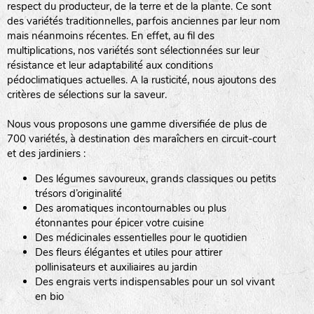
respect du producteur, de la terre et de la plante. Ce sont
des variétés traditionnelles, parfois anciennes par leur nom
haies
mais néanmoins récentes. En effet, au fil des
multiplications, nos variétés sont sélectionnées sur leur
zone sauvage
résistance et leur adaptabilité aux conditions
pédoclimatiques actuelles. A la rusticité, nous ajoutons des
critères de sélections sur la saveur.
mare
Nous vous proposons une gamme diversifiée de plus de
700 variétés, à destination des maraîchers en circuit-court
et des jardiniers :
Des légumes savoureux, grands classiques ou petits
tas de compost
trésors d’originalité
Des aromatiques incontournables ou plus
étonnantes pour épicer votre cuisine
Des médicinales essentielles pour le quotidien
fleurs
Des fleurs élégantes et utiles pour attirer
pollinisateurs et auxiliaires au jardin
animaux domestiques
Des engrais verts indispensables pour un sol vivant
en bio