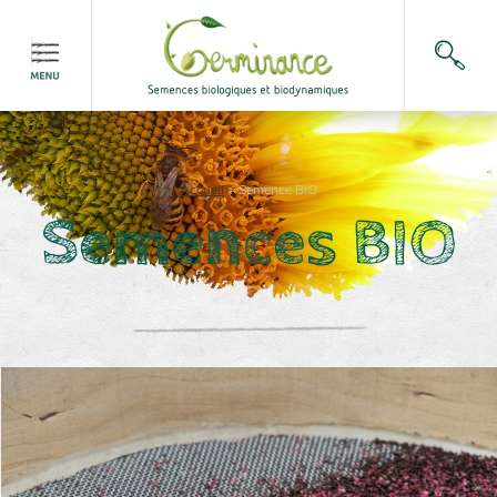
Accueil
>
Semence BIO
Semences BIO