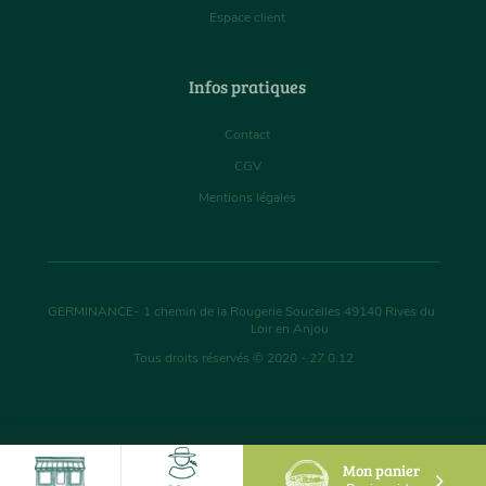
Espace client
Infos pratiques
Contact
CGV
Mentions légales
GERMINANCE
-
1 chemin de la Rougerie Soucelles
49140
Rives du
Loir en Anjou
Tous droits réservés © 2020 - 27.0.12
Mon panier