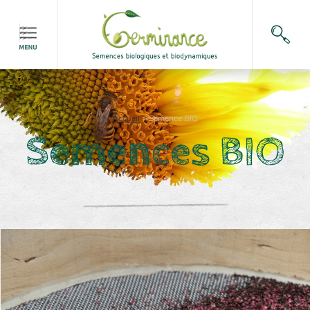
Accueil
>
Semence BIO
Semences BIO