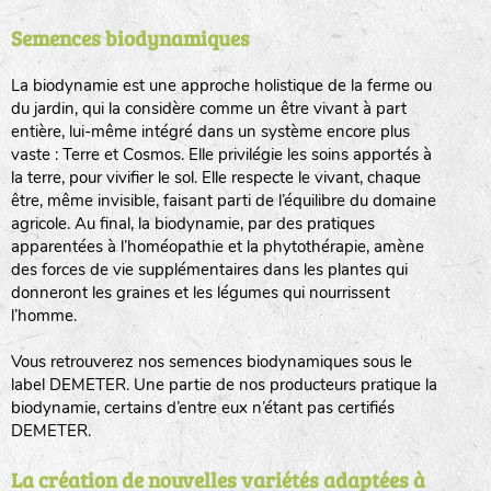
Semences biodynamiques
animaux sauvages
biodiversité cultivée
La biodynamie est une approche holistique de la ferme ou
du jardin, qui la considère comme un être vivant à part
entière, lui-même intégré dans un système encore plus
vaste : Terre et Cosmos. Elle privilégie les soins apportés à
la terre, pour vivifier le sol. Elle respecte le vivant, chaque
être, même invisible, faisant parti de l’équilibre du domaine
agricole. Au final, la biodynamie, par des pratiques
LA RÉFÉRENCE :
F
BEL
20BPA1A (en haut à gauche)
apparentées à l’homéopathie et la phytothérapie, amène
des forces de vie supplémentaires dans les plantes qui
F : Fleurs.
donneront les graines et les légumes qui nourrissent
Les autres catégories étant :
l’homme.
E
: Engrais vert
Vous retrouverez nos semences biodynamiques sous le
L
: Légumes
label DEMETER. Une partie de nos producteurs pratique la
A
: Aromatiques
biodynamie, certains d’entre eux n’étant pas certifiés
DEMETER.
BEL : Code de la variété
(Ici Belle de nuit)
20 : Année de récolte
(ici 2020)
La création de nouvelles variétés adaptées à