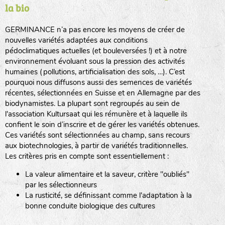
la bio
BPA : Initiales du producteur ou du fournisseur de la
semence.
GERMINANCE n’a pas encore les moyens de créer de
BINGENHEIMER SAATGUT (BGH)
nouvelles variétés adaptées aux conditions
1 : Numéro d’ordre du lot
pédoclimatiques actuelles (et bouleversées !) et à notre
A : Sans calibre.
environnement évoluant sous la pression des activités
www.bingenheimersaatgut.de
humaines (pollutions, artificialisation des sols, …). C’est
DE BOLSTER (DBO)
pourquoi nous diffusons aussi des semences de variétés
G
: Gros
Légumes feuilles
récentes, sélectionnées en Suisse et en Allemagne par des
M
: Moyen calibre
www.bolster.nl
biodynamistes. La plupart sont regroupés au sein de
P
: Petit calibre
GRAINE DEL PAÏS (GDP)
l'association Kultursaat qui les rémunère et à laquelle ils
confient le soin d’inscrire et de gérer les variétés obtenues.
Ces variétés sont sélectionnées au champ, sans recours
aux biotechnologies, à partir de variétés traditionnelles.
www.grainesdelpais.com
Légumes racines
Les critères pris en compte sont essentiellement :
JARDIN EN’VIE (JEV)
La valeur alimentaire et la saveur, critère "oubliés"
Plantes aromatiques
par les sélectionneurs
La rusticité, se définissant comme l'adaptation à la
bonne conduite biologique des cultures
LA BOITE A GRAINES (LBAG)