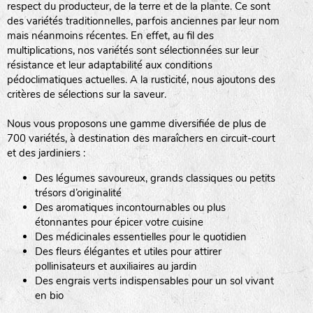
respect du producteur, de la terre et de la plante. Ce sont
des variétés traditionnelles, parfois anciennes par leur nom
haies
mais néanmoins récentes. En effet, au fil des
multiplications, nos variétés sont sélectionnées sur leur
zone sauvage
résistance et leur adaptabilité aux conditions
pédoclimatiques actuelles. A la rusticité, nous ajoutons des
critères de sélections sur la saveur.
mare
Nous vous proposons une gamme diversifiée de plus de
700 variétés, à destination des maraîchers en circuit-court
et des jardiniers :
Des légumes savoureux, grands classiques ou petits
tas de compost
trésors d’originalité
Des aromatiques incontournables ou plus
étonnantes pour épicer votre cuisine
Des médicinales essentielles pour le quotidien
fleurs
Des fleurs élégantes et utiles pour attirer
pollinisateurs et auxiliaires au jardin
animaux domestiques
Des engrais verts indispensables pour un sol vivant
en bio