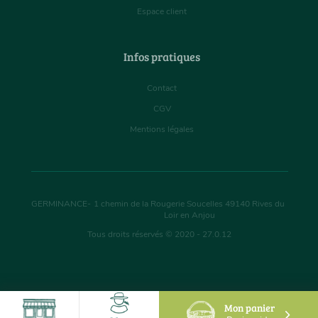
Espace client
Infos pratiques
Contact
CGV
Mentions légales
GERMINANCE
-
1 chemin de la Rougerie Soucelles
49140
Rives du
Loir en Anjou
Tous droits réservés © 2020 - 27.0.12
Mon panier