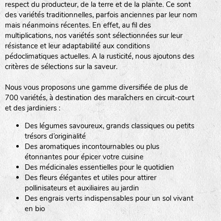
respect du producteur, de la terre et de la plante. Ce sont
des variétés traditionnelles, parfois anciennes par leur nom
haies
mais néanmoins récentes. En effet, au fil des
multiplications, nos variétés sont sélectionnées sur leur
zone sauvage
résistance et leur adaptabilité aux conditions
pédoclimatiques actuelles. A la rusticité, nous ajoutons des
critères de sélections sur la saveur.
mare
Nous vous proposons une gamme diversifiée de plus de
700 variétés, à destination des maraîchers en circuit-court
et des jardiniers :
Des légumes savoureux, grands classiques ou petits
tas de compost
trésors d’originalité
Des aromatiques incontournables ou plus
étonnantes pour épicer votre cuisine
Des médicinales essentielles pour le quotidien
fleurs
Des fleurs élégantes et utiles pour attirer
pollinisateurs et auxiliaires au jardin
animaux domestiques
Des engrais verts indispensables pour un sol vivant
en bio