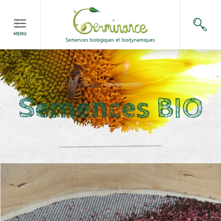
Accueil
>
Semence BIO
Semences BIO