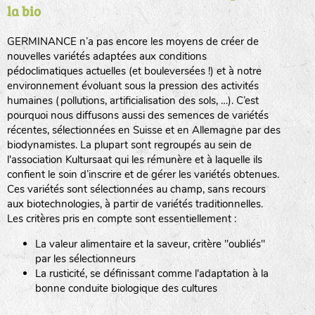
la bio
BPA : Initiales du producteur ou du fournisseur de la
semence.
GERMINANCE n’a pas encore les moyens de créer de
BINGENHEIMER SAATGUT (BGH)
nouvelles variétés adaptées aux conditions
1 : Numéro d’ordre du lot
pédoclimatiques actuelles (et bouleversées !) et à notre
A : Sans calibre.
environnement évoluant sous la pression des activités
www.bingenheimersaatgut.de
humaines (pollutions, artificialisation des sols, …). C’est
DE BOLSTER (DBO)
pourquoi nous diffusons aussi des semences de variétés
G
: Gros
Légumes feuilles
récentes, sélectionnées en Suisse et en Allemagne par des
M
: Moyen calibre
www.bolster.nl
biodynamistes. La plupart sont regroupés au sein de
P
: Petit calibre
GRAINE DEL PAÏS (GDP)
l'association Kultursaat qui les rémunère et à laquelle ils
confient le soin d’inscrire et de gérer les variétés obtenues.
Ces variétés sont sélectionnées au champ, sans recours
aux biotechnologies, à partir de variétés traditionnelles.
www.grainesdelpais.com
Légumes racines
Les critères pris en compte sont essentiellement :
JARDIN EN’VIE (JEV)
La valeur alimentaire et la saveur, critère "oubliés"
Plantes aromatiques
par les sélectionneurs
La rusticité, se définissant comme l'adaptation à la
bonne conduite biologique des cultures
LA BOITE A GRAINES (LBAG)