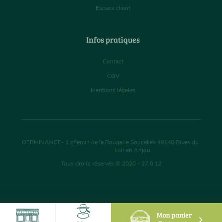
Espace client
Infos pratiques
Contact
CGV
Mentions légales
GERMINANCE
-
1 chemin de la Rougerie Soucelles
49140
Rives du
Loir en Anjou
Tous droits réservés © 2020 - 27.0.12
Mon panier