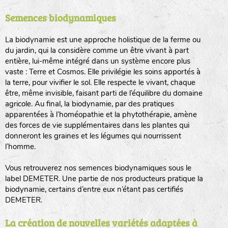
Semences biodynamiques
animaux sauvages
biodiversité cultivée
La biodynamie est une approche holistique de la ferme ou
du jardin, qui la considère comme un être vivant à part
entière, lui-même intégré dans un système encore plus
vaste : Terre et Cosmos. Elle privilégie les soins apportés à
la terre, pour vivifier le sol. Elle respecte le vivant, chaque
être, même invisible, faisant parti de l’équilibre du domaine
agricole. Au final, la biodynamie, par des pratiques
LA RÉFÉRENCE :
F
BEL
20BPA1A (en haut à gauche)
apparentées à l’homéopathie et la phytothérapie, amène
des forces de vie supplémentaires dans les plantes qui
F : Fleurs.
donneront les graines et les légumes qui nourrissent
Les autres catégories étant :
l’homme.
E
: Engrais vert
Vous retrouverez nos semences biodynamiques sous le
L
: Légumes
label DEMETER. Une partie de nos producteurs pratique la
A
: Aromatiques
biodynamie, certains d’entre eux n’étant pas certifiés
DEMETER.
BEL : Code de la variété
(Ici Belle de nuit)
20 : Année de récolte
(ici 2020)
La création de nouvelles variétés adaptées à