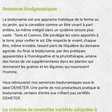
Semences biodynamiques
animaux sauvages
biodiversité cultivée
La biodynamie est une approche holistique de la ferme ou
du jardin, qui la considère comme un être vivant à part
entière, lui-même intégré dans un système encore plus
vaste : Terre et Cosmos. Elle privilégie les soins apportés à
la terre, pour vivifier le sol. Elle respecte le vivant, chaque
être, même invisible, faisant parti de l’équilibre du domaine
agricole. Au final, la biodynamie, par des pratiques
LA RÉFÉRENCE :
F
BEL
20BPA1A (en haut à gauche)
apparentées à l’homéopathie et la phytothérapie, amène
des forces de vie supplémentaires dans les plantes qui
F : Fleurs.
donneront les graines et les légumes qui nourrissent
Les autres catégories étant :
l’homme.
E
: Engrais vert
Vous retrouverez nos semences biodynamiques sous le
L
: Légumes
label DEMETER. Une partie de nos producteurs pratique la
A
: Aromatiques
biodynamie, certains d’entre eux n’étant pas certifiés
DEMETER.
BEL : Code de la variété
(Ici Belle de nuit)
20 : Année de récolte
(ici 2020)
La création de nouvelles variétés adaptées à