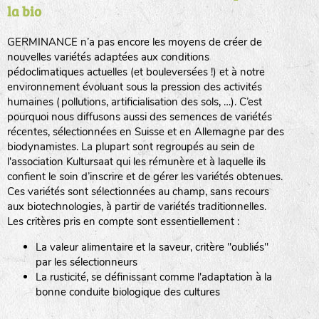
la bio
BPA : Initiales du producteur ou du fournisseur de la
semence.
GERMINANCE n’a pas encore les moyens de créer de
BINGENHEIMER SAATGUT (BGH)
nouvelles variétés adaptées aux conditions
1 : Numéro d’ordre du lot
pédoclimatiques actuelles (et bouleversées !) et à notre
A : Sans calibre.
environnement évoluant sous la pression des activités
www.bingenheimersaatgut.de
humaines (pollutions, artificialisation des sols, …). C’est
DE BOLSTER (DBO)
pourquoi nous diffusons aussi des semences de variétés
G
: Gros
Légumes feuilles
récentes, sélectionnées en Suisse et en Allemagne par des
M
: Moyen calibre
www.bolster.nl
biodynamistes. La plupart sont regroupés au sein de
P
: Petit calibre
GRAINE DEL PAÏS (GDP)
l'association Kultursaat qui les rémunère et à laquelle ils
confient le soin d’inscrire et de gérer les variétés obtenues.
Ces variétés sont sélectionnées au champ, sans recours
aux biotechnologies, à partir de variétés traditionnelles.
www.grainesdelpais.com
Légumes racines
Les critères pris en compte sont essentiellement :
JARDIN EN’VIE (JEV)
La valeur alimentaire et la saveur, critère "oubliés"
Plantes aromatiques
par les sélectionneurs
La rusticité, se définissant comme l'adaptation à la
bonne conduite biologique des cultures
LA BOITE A GRAINES (LBAG)