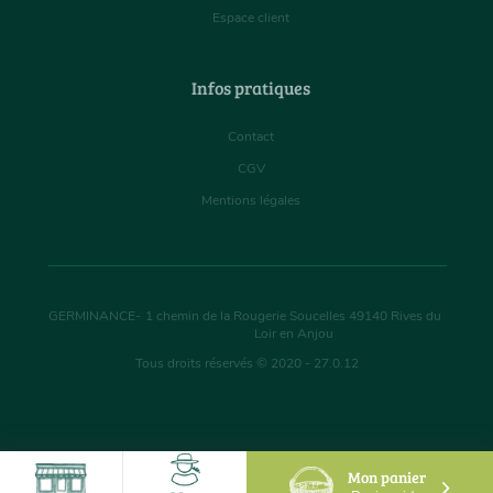
Espace client
Infos pratiques
Contact
CGV
Mentions légales
GERMINANCE
-
1 chemin de la Rougerie Soucelles
49140
Rives du
Loir en Anjou
Tous droits réservés © 2020 - 27.0.12
Mon panier