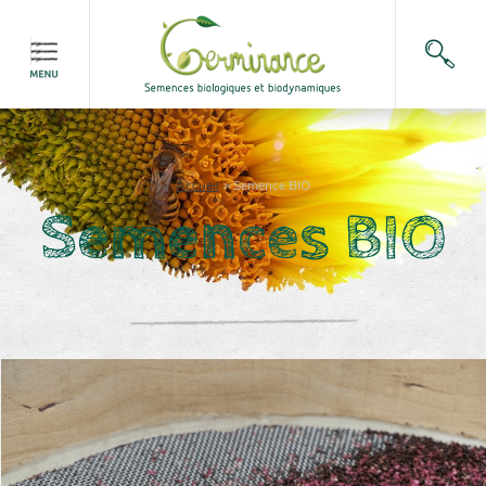
Accueil
>
Semence BIO
Semences BIO