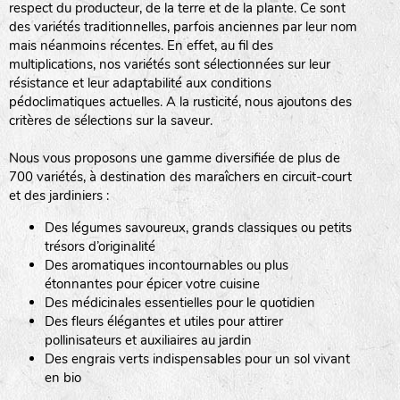
respect du producteur, de la terre et de la plante. Ce sont
des variétés traditionnelles, parfois anciennes par leur nom
haies
mais néanmoins récentes. En effet, au fil des
multiplications, nos variétés sont sélectionnées sur leur
zone sauvage
résistance et leur adaptabilité aux conditions
pédoclimatiques actuelles. A la rusticité, nous ajoutons des
critères de sélections sur la saveur.
mare
Nous vous proposons une gamme diversifiée de plus de
700 variétés, à destination des maraîchers en circuit-court
et des jardiniers :
Des légumes savoureux, grands classiques ou petits
tas de compost
trésors d’originalité
Des aromatiques incontournables ou plus
étonnantes pour épicer votre cuisine
Des médicinales essentielles pour le quotidien
fleurs
Des fleurs élégantes et utiles pour attirer
pollinisateurs et auxiliaires au jardin
animaux domestiques
Des engrais verts indispensables pour un sol vivant
en bio