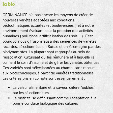
la bio
BPA : Initiales du producteur ou du fournisseur de la
semence.
GERMINANCE n’a pas encore les moyens de créer de
BINGENHEIMER SAATGUT (BGH)
nouvelles variétés adaptées aux conditions
1 : Numéro d’ordre du lot
pédoclimatiques actuelles (et bouleversées !) et à notre
A : Sans calibre.
environnement évoluant sous la pression des activités
www.bingenheimersaatgut.de
humaines (pollutions, artificialisation des sols, …). C’est
DE BOLSTER (DBO)
pourquoi nous diffusons aussi des semences de variétés
G
: Gros
Légumes feuilles
récentes, sélectionnées en Suisse et en Allemagne par des
M
: Moyen calibre
www.bolster.nl
biodynamistes. La plupart sont regroupés au sein de
P
: Petit calibre
GRAINE DEL PAÏS (GDP)
l'association Kultursaat qui les rémunère et à laquelle ils
confient le soin d’inscrire et de gérer les variétés obtenues.
Ces variétés sont sélectionnées au champ, sans recours
aux biotechnologies, à partir de variétés traditionnelles.
www.grainesdelpais.com
Légumes racines
Les critères pris en compte sont essentiellement :
JARDIN EN’VIE (JEV)
La valeur alimentaire et la saveur, critère "oubliés"
Plantes aromatiques
par les sélectionneurs
La rusticité, se définissant comme l'adaptation à la
bonne conduite biologique des cultures
LA BOITE A GRAINES (LBAG)