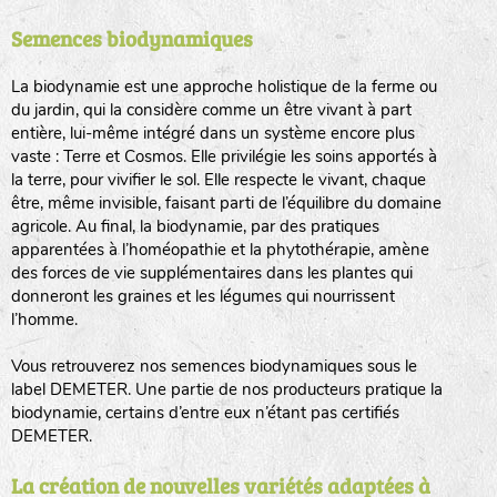
Semences biodynamiques
animaux sauvages
biodiversité cultivée
La biodynamie est une approche holistique de la ferme ou
du jardin, qui la considère comme un être vivant à part
entière, lui-même intégré dans un système encore plus
vaste : Terre et Cosmos. Elle privilégie les soins apportés à
la terre, pour vivifier le sol. Elle respecte le vivant, chaque
être, même invisible, faisant parti de l’équilibre du domaine
agricole. Au final, la biodynamie, par des pratiques
LA RÉFÉRENCE :
F
BEL
20BPA1A (en haut à gauche)
apparentées à l’homéopathie et la phytothérapie, amène
des forces de vie supplémentaires dans les plantes qui
F : Fleurs.
donneront les graines et les légumes qui nourrissent
Les autres catégories étant :
l’homme.
E
: Engrais vert
Vous retrouverez nos semences biodynamiques sous le
L
: Légumes
label DEMETER. Une partie de nos producteurs pratique la
A
: Aromatiques
biodynamie, certains d’entre eux n’étant pas certifiés
DEMETER.
BEL : Code de la variété
(Ici Belle de nuit)
20 : Année de récolte
(ici 2020)
La création de nouvelles variétés adaptées à