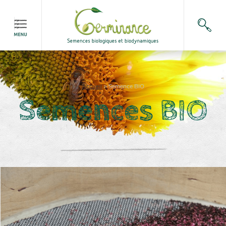
Accueil
>
Semence BIO
Semences BIO