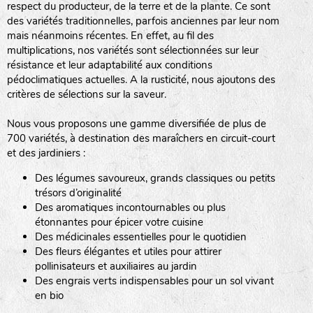
respect du producteur, de la terre et de la plante. Ce sont
des variétés traditionnelles, parfois anciennes par leur nom
haies
mais néanmoins récentes. En effet, au fil des
multiplications, nos variétés sont sélectionnées sur leur
zone sauvage
résistance et leur adaptabilité aux conditions
pédoclimatiques actuelles. A la rusticité, nous ajoutons des
critères de sélections sur la saveur.
mare
Nous vous proposons une gamme diversifiée de plus de
700 variétés, à destination des maraîchers en circuit-court
et des jardiniers :
Des légumes savoureux, grands classiques ou petits
tas de compost
trésors d’originalité
Des aromatiques incontournables ou plus
étonnantes pour épicer votre cuisine
Des médicinales essentielles pour le quotidien
fleurs
Des fleurs élégantes et utiles pour attirer
pollinisateurs et auxiliaires au jardin
animaux domestiques
Des engrais verts indispensables pour un sol vivant
en bio