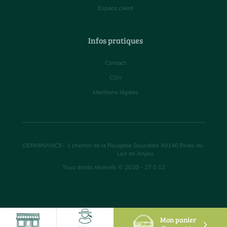
Espace client
Infos pratiques
Contact
CGV
Mentions légales
GERMINANCE
-
1 chemin de la Rougerie Soucelles
49140
Rives du
Loir en Anjou
Tous droits réservés © 2020 - 27.0.12
Mon panier