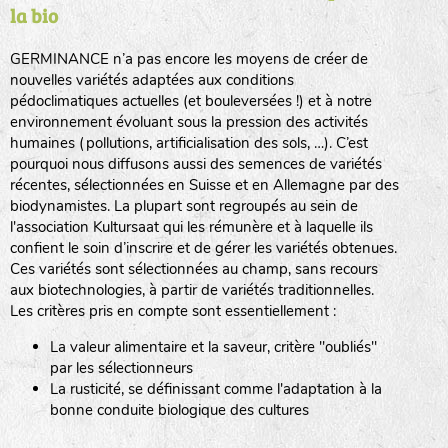
la bio
BPA : Initiales du producteur ou du fournisseur de la
semence.
GERMINANCE n’a pas encore les moyens de créer de
BINGENHEIMER SAATGUT (BGH)
nouvelles variétés adaptées aux conditions
1 : Numéro d’ordre du lot
pédoclimatiques actuelles (et bouleversées !) et à notre
A : Sans calibre.
environnement évoluant sous la pression des activités
www.bingenheimersaatgut.de
humaines (pollutions, artificialisation des sols, …). C’est
DE BOLSTER (DBO)
pourquoi nous diffusons aussi des semences de variétés
G
: Gros
Légumes feuilles
récentes, sélectionnées en Suisse et en Allemagne par des
M
: Moyen calibre
www.bolster.nl
biodynamistes. La plupart sont regroupés au sein de
P
: Petit calibre
GRAINE DEL PAÏS (GDP)
l'association Kultursaat qui les rémunère et à laquelle ils
confient le soin d’inscrire et de gérer les variétés obtenues.
Ces variétés sont sélectionnées au champ, sans recours
aux biotechnologies, à partir de variétés traditionnelles.
www.grainesdelpais.com
Légumes racines
Les critères pris en compte sont essentiellement :
JARDIN EN’VIE (JEV)
La valeur alimentaire et la saveur, critère "oubliés"
Plantes aromatiques
par les sélectionneurs
La rusticité, se définissant comme l'adaptation à la
bonne conduite biologique des cultures
LA BOITE A GRAINES (LBAG)