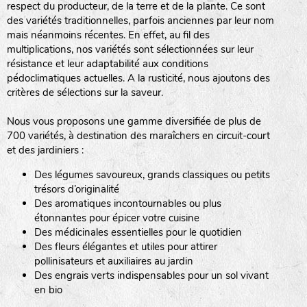
respect du producteur, de la terre et de la plante. Ce sont
des variétés traditionnelles, parfois anciennes par leur nom
haies
mais néanmoins récentes. En effet, au fil des
multiplications, nos variétés sont sélectionnées sur leur
zone sauvage
résistance et leur adaptabilité aux conditions
pédoclimatiques actuelles. A la rusticité, nous ajoutons des
critères de sélections sur la saveur.
mare
Nous vous proposons une gamme diversifiée de plus de
700 variétés, à destination des maraîchers en circuit-court
et des jardiniers :
Des légumes savoureux, grands classiques ou petits
tas de compost
trésors d’originalité
Des aromatiques incontournables ou plus
étonnantes pour épicer votre cuisine
Des médicinales essentielles pour le quotidien
fleurs
Des fleurs élégantes et utiles pour attirer
pollinisateurs et auxiliaires au jardin
animaux domestiques
Des engrais verts indispensables pour un sol vivant
en bio