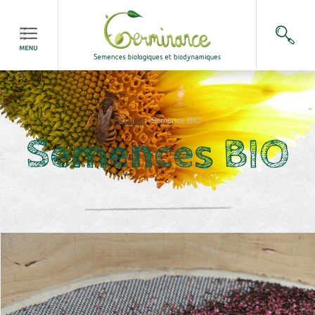
Accueil
>
Semence BIO
Semences BIO