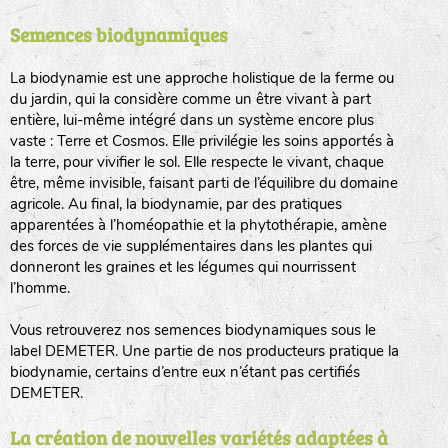
Semences biodynamiques
animaux sauvages
biodiversité cultivée
La biodynamie est une approche holistique de la ferme ou
du jardin, qui la considère comme un être vivant à part
entière, lui-même intégré dans un système encore plus
vaste : Terre et Cosmos. Elle privilégie les soins apportés à
la terre, pour vivifier le sol. Elle respecte le vivant, chaque
être, même invisible, faisant parti de l’équilibre du domaine
agricole. Au final, la biodynamie, par des pratiques
LA RÉFÉRENCE :
F
BEL
20BPA1A (en haut à gauche)
apparentées à l’homéopathie et la phytothérapie, amène
des forces de vie supplémentaires dans les plantes qui
F : Fleurs.
donneront les graines et les légumes qui nourrissent
Les autres catégories étant :
l’homme.
E
: Engrais vert
Vous retrouverez nos semences biodynamiques sous le
L
: Légumes
label DEMETER. Une partie de nos producteurs pratique la
A
: Aromatiques
biodynamie, certains d’entre eux n’étant pas certifiés
DEMETER.
BEL : Code de la variété
(Ici Belle de nuit)
20 : Année de récolte
(ici 2020)
La création de nouvelles variétés adaptées à