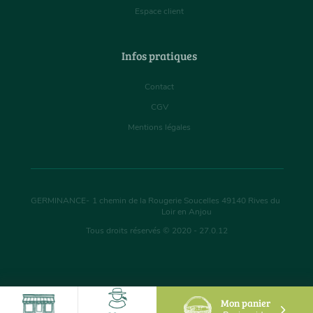
Espace client
Infos pratiques
Contact
CGV
Mentions légales
GERMINANCE
-
1 chemin de la Rougerie Soucelles
49140
Rives du
Loir en Anjou
Tous droits réservés © 2020 - 27.0.12
Mon panier