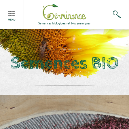
Accueil
>
Semence BIO
Semences BIO