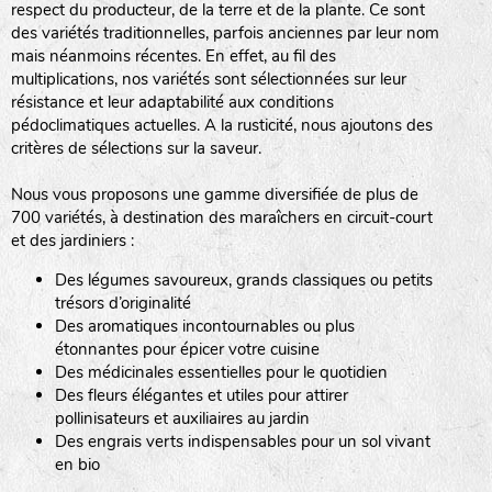
respect du producteur, de la terre et de la plante. Ce sont
des variétés traditionnelles, parfois anciennes par leur nom
haies
mais néanmoins récentes. En effet, au fil des
multiplications, nos variétés sont sélectionnées sur leur
zone sauvage
résistance et leur adaptabilité aux conditions
pédoclimatiques actuelles. A la rusticité, nous ajoutons des
critères de sélections sur la saveur.
mare
Nous vous proposons une gamme diversifiée de plus de
700 variétés, à destination des maraîchers en circuit-court
et des jardiniers :
Des légumes savoureux, grands classiques ou petits
tas de compost
trésors d’originalité
Des aromatiques incontournables ou plus
étonnantes pour épicer votre cuisine
Des médicinales essentielles pour le quotidien
fleurs
Des fleurs élégantes et utiles pour attirer
pollinisateurs et auxiliaires au jardin
animaux domestiques
Des engrais verts indispensables pour un sol vivant
en bio