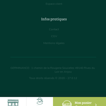
Espace client
Infos pratiques
Contact
CGV
Mentions légales
GERMINANCE
-
1 chemin de la Rougerie Soucelles
49140
Rives du
Loir en Anjou
Tous droits réservés © 2020 - 27.0.12
Mon panier