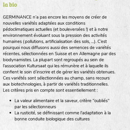
la bio
BPA : Initiales du producteur ou du fournisseur de la
semence.
GERMINANCE n’a pas encore les moyens de créer de
BINGENHEIMER SAATGUT (BGH)
nouvelles variétés adaptées aux conditions
1 : Numéro d’ordre du lot
pédoclimatiques actuelles (et bouleversées !) et à notre
A : Sans calibre.
environnement évoluant sous la pression des activités
www.bingenheimersaatgut.de
humaines (pollutions, artificialisation des sols, …). C’est
DE BOLSTER (DBO)
pourquoi nous diffusons aussi des semences de variétés
G
: Gros
Légumes feuilles
récentes, sélectionnées en Suisse et en Allemagne par des
M
: Moyen calibre
www.bolster.nl
biodynamistes. La plupart sont regroupés au sein de
P
: Petit calibre
GRAINE DEL PAÏS (GDP)
l'association Kultursaat qui les rémunère et à laquelle ils
confient le soin d’inscrire et de gérer les variétés obtenues.
Ces variétés sont sélectionnées au champ, sans recours
aux biotechnologies, à partir de variétés traditionnelles.
www.grainesdelpais.com
Légumes racines
Les critères pris en compte sont essentiellement :
JARDIN EN’VIE (JEV)
La valeur alimentaire et la saveur, critère "oubliés"
Plantes aromatiques
par les sélectionneurs
La rusticité, se définissant comme l'adaptation à la
bonne conduite biologique des cultures
LA BOITE A GRAINES (LBAG)