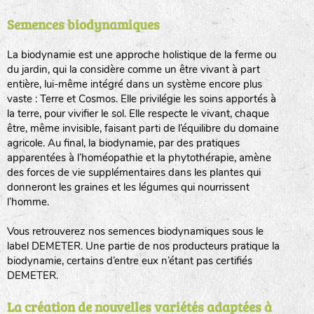
Semences biodynamiques
animaux sauvages
biodiversité cultivée
La biodynamie est une approche holistique de la ferme ou
du jardin, qui la considère comme un être vivant à part
entière, lui-même intégré dans un système encore plus
vaste : Terre et Cosmos. Elle privilégie les soins apportés à
la terre, pour vivifier le sol. Elle respecte le vivant, chaque
être, même invisible, faisant parti de l’équilibre du domaine
agricole. Au final, la biodynamie, par des pratiques
LA RÉFÉRENCE :
F
BEL
20BPA1A (en haut à gauche)
apparentées à l’homéopathie et la phytothérapie, amène
des forces de vie supplémentaires dans les plantes qui
F : Fleurs.
donneront les graines et les légumes qui nourrissent
Les autres catégories étant :
l’homme.
E
: Engrais vert
Vous retrouverez nos semences biodynamiques sous le
L
: Légumes
label DEMETER. Une partie de nos producteurs pratique la
A
: Aromatiques
biodynamie, certains d’entre eux n’étant pas certifiés
DEMETER.
BEL : Code de la variété
(Ici Belle de nuit)
20 : Année de récolte
(ici 2020)
La création de nouvelles variétés adaptées à