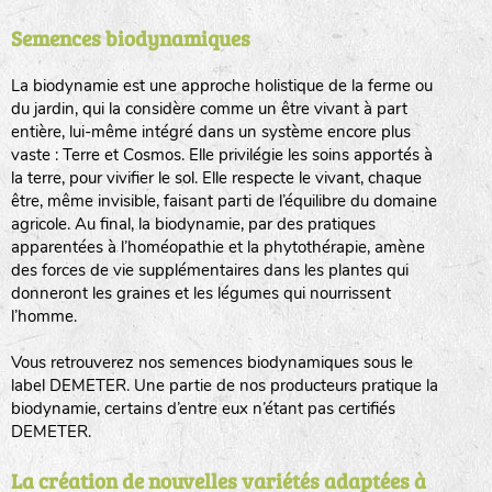
Semences biodynamiques
animaux sauvages
biodiversité cultivée
La biodynamie est une approche holistique de la ferme ou
du jardin, qui la considère comme un être vivant à part
entière, lui-même intégré dans un système encore plus
vaste : Terre et Cosmos. Elle privilégie les soins apportés à
la terre, pour vivifier le sol. Elle respecte le vivant, chaque
être, même invisible, faisant parti de l’équilibre du domaine
agricole. Au final, la biodynamie, par des pratiques
LA RÉFÉRENCE :
F
BEL
20BPA1A (en haut à gauche)
apparentées à l’homéopathie et la phytothérapie, amène
des forces de vie supplémentaires dans les plantes qui
F : Fleurs.
donneront les graines et les légumes qui nourrissent
Les autres catégories étant :
l’homme.
E
: Engrais vert
Vous retrouverez nos semences biodynamiques sous le
L
: Légumes
label DEMETER. Une partie de nos producteurs pratique la
A
: Aromatiques
biodynamie, certains d’entre eux n’étant pas certifiés
DEMETER.
BEL : Code de la variété
(Ici Belle de nuit)
20 : Année de récolte
(ici 2020)
La création de nouvelles variétés adaptées à