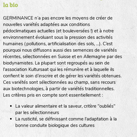
la bio
BPA : Initiales du producteur ou du fournisseur de la
semence.
GERMINANCE n’a pas encore les moyens de créer de
BINGENHEIMER SAATGUT (BGH)
nouvelles variétés adaptées aux conditions
1 : Numéro d’ordre du lot
pédoclimatiques actuelles (et bouleversées !) et à notre
A : Sans calibre.
environnement évoluant sous la pression des activités
www.bingenheimersaatgut.de
humaines (pollutions, artificialisation des sols, …). C’est
DE BOLSTER (DBO)
pourquoi nous diffusons aussi des semences de variétés
G
: Gros
Légumes feuilles
récentes, sélectionnées en Suisse et en Allemagne par des
M
: Moyen calibre
www.bolster.nl
biodynamistes. La plupart sont regroupés au sein de
P
: Petit calibre
GRAINE DEL PAÏS (GDP)
l'association Kultursaat qui les rémunère et à laquelle ils
confient le soin d’inscrire et de gérer les variétés obtenues.
Ces variétés sont sélectionnées au champ, sans recours
aux biotechnologies, à partir de variétés traditionnelles.
www.grainesdelpais.com
Légumes racines
Les critères pris en compte sont essentiellement :
JARDIN EN’VIE (JEV)
La valeur alimentaire et la saveur, critère "oubliés"
Plantes aromatiques
par les sélectionneurs
La rusticité, se définissant comme l'adaptation à la
bonne conduite biologique des cultures
LA BOITE A GRAINES (LBAG)