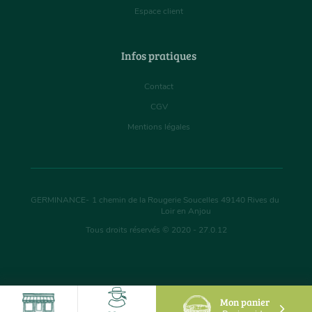
Espace client
Infos pratiques
Contact
CGV
Mentions légales
GERMINANCE
-
1 chemin de la Rougerie Soucelles
49140
Rives du
Loir en Anjou
Tous droits réservés © 2020 - 27.0.12
Mon panier