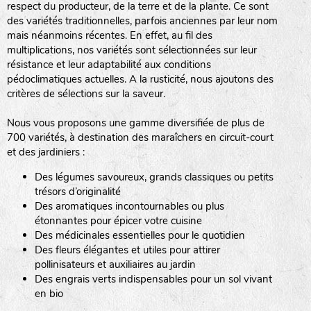
respect du producteur, de la terre et de la plante. Ce sont
des variétés traditionnelles, parfois anciennes par leur nom
haies
mais néanmoins récentes. En effet, au fil des
multiplications, nos variétés sont sélectionnées sur leur
zone sauvage
résistance et leur adaptabilité aux conditions
pédoclimatiques actuelles. A la rusticité, nous ajoutons des
critères de sélections sur la saveur.
mare
Nous vous proposons une gamme diversifiée de plus de
700 variétés, à destination des maraîchers en circuit-court
et des jardiniers :
Des légumes savoureux, grands classiques ou petits
tas de compost
trésors d’originalité
Des aromatiques incontournables ou plus
étonnantes pour épicer votre cuisine
Des médicinales essentielles pour le quotidien
fleurs
Des fleurs élégantes et utiles pour attirer
pollinisateurs et auxiliaires au jardin
animaux domestiques
Des engrais verts indispensables pour un sol vivant
en bio