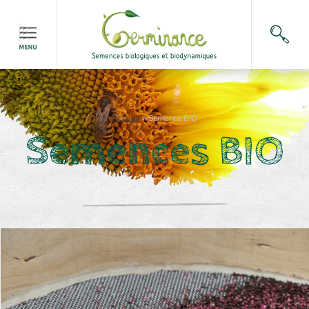
Accueil
>
Semence BIO
Semences BIO