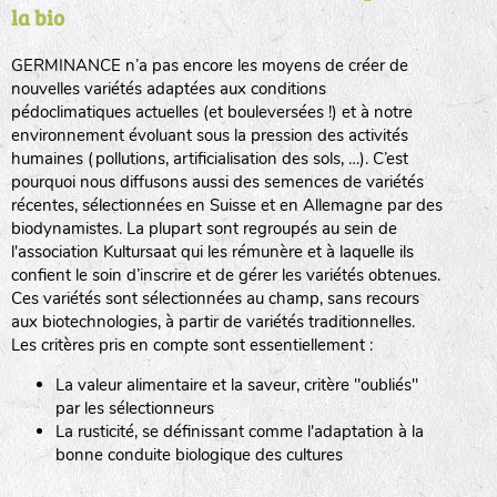
la bio
BPA : Initiales du producteur ou du fournisseur de la
semence.
GERMINANCE n’a pas encore les moyens de créer de
BINGENHEIMER SAATGUT (BGH)
nouvelles variétés adaptées aux conditions
1 : Numéro d’ordre du lot
pédoclimatiques actuelles (et bouleversées !) et à notre
A : Sans calibre.
environnement évoluant sous la pression des activités
www.bingenheimersaatgut.de
humaines (pollutions, artificialisation des sols, …). C’est
DE BOLSTER (DBO)
pourquoi nous diffusons aussi des semences de variétés
G
: Gros
Légumes feuilles
récentes, sélectionnées en Suisse et en Allemagne par des
M
: Moyen calibre
www.bolster.nl
biodynamistes. La plupart sont regroupés au sein de
P
: Petit calibre
GRAINE DEL PAÏS (GDP)
l'association Kultursaat qui les rémunère et à laquelle ils
confient le soin d’inscrire et de gérer les variétés obtenues.
Ces variétés sont sélectionnées au champ, sans recours
aux biotechnologies, à partir de variétés traditionnelles.
www.grainesdelpais.com
Légumes racines
Les critères pris en compte sont essentiellement :
JARDIN EN’VIE (JEV)
La valeur alimentaire et la saveur, critère "oubliés"
Plantes aromatiques
par les sélectionneurs
La rusticité, se définissant comme l'adaptation à la
bonne conduite biologique des cultures
LA BOITE A GRAINES (LBAG)