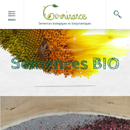
Accueil
>
Semence BIO
Semences BIO