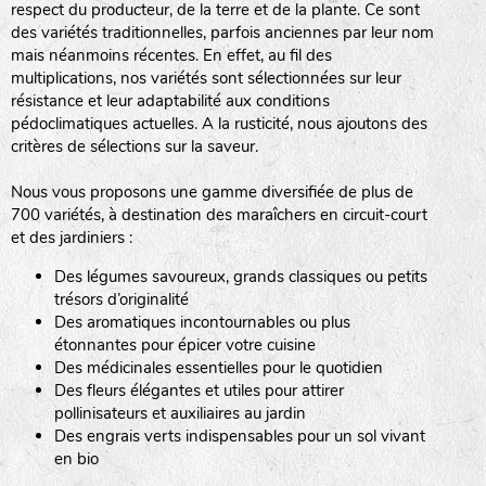
respect du producteur, de la terre et de la plante. Ce sont
des variétés traditionnelles, parfois anciennes par leur nom
haies
mais néanmoins récentes. En effet, au fil des
multiplications, nos variétés sont sélectionnées sur leur
zone sauvage
résistance et leur adaptabilité aux conditions
pédoclimatiques actuelles. A la rusticité, nous ajoutons des
critères de sélections sur la saveur.
mare
Nous vous proposons une gamme diversifiée de plus de
700 variétés, à destination des maraîchers en circuit-court
et des jardiniers :
Des légumes savoureux, grands classiques ou petits
tas de compost
trésors d’originalité
Des aromatiques incontournables ou plus
étonnantes pour épicer votre cuisine
Des médicinales essentielles pour le quotidien
fleurs
Des fleurs élégantes et utiles pour attirer
pollinisateurs et auxiliaires au jardin
animaux domestiques
Des engrais verts indispensables pour un sol vivant
en bio