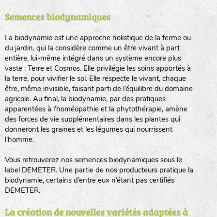
Semences biodynamiques
animaux sauvages
biodiversité cultivée
La biodynamie est une approche holistique de la ferme ou
du jardin, qui la considère comme un être vivant à part
entière, lui-même intégré dans un système encore plus
vaste : Terre et Cosmos. Elle privilégie les soins apportés à
la terre, pour vivifier le sol. Elle respecte le vivant, chaque
être, même invisible, faisant parti de l’équilibre du domaine
agricole. Au final, la biodynamie, par des pratiques
LA RÉFÉRENCE :
F
BEL
20BPA1A (en haut à gauche)
apparentées à l’homéopathie et la phytothérapie, amène
des forces de vie supplémentaires dans les plantes qui
F : Fleurs.
donneront les graines et les légumes qui nourrissent
Les autres catégories étant :
l’homme.
E
: Engrais vert
Vous retrouverez nos semences biodynamiques sous le
L
: Légumes
label DEMETER. Une partie de nos producteurs pratique la
A
: Aromatiques
biodynamie, certains d’entre eux n’étant pas certifiés
DEMETER.
BEL : Code de la variété
(Ici Belle de nuit)
20 : Année de récolte
(ici 2020)
La création de nouvelles variétés adaptées à