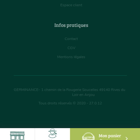
Espace client
Infos pratiques
Contact
CGV
Mentions légales
GERMINANCE
-
1 chemin de la Rougerie Soucelles
49140
Rives du
Loir en Anjou
Tous droits réservés © 2020 - 27.0.12
Mon panier