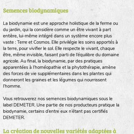
Semences biodynamiques
animaux sauvages
biodiversité cultivée
La biodynamie est une approche holistique de la ferme ou
du jardin, qui la considère comme un être vivant à part
entière, lui-même intégré dans un système encore plus
vaste : Terre et Cosmos. Elle privilégie les soins apportés à
la terre, pour vivifier le sol. Elle respecte le vivant, chaque
être, même invisible, faisant parti de l’équilibre du domaine
agricole. Au final, la biodynamie, par des pratiques
LA RÉFÉRENCE :
F
BEL
20BPA1A (en haut à gauche)
apparentées à l’homéopathie et la phytothérapie, amène
des forces de vie supplémentaires dans les plantes qui
F : Fleurs.
donneront les graines et les légumes qui nourrissent
Les autres catégories étant :
l’homme.
E
: Engrais vert
Vous retrouverez nos semences biodynamiques sous le
L
: Légumes
label DEMETER. Une partie de nos producteurs pratique la
A
: Aromatiques
biodynamie, certains d’entre eux n’étant pas certifiés
DEMETER.
BEL : Code de la variété
(Ici Belle de nuit)
20 : Année de récolte
(ici 2020)
La création de nouvelles variétés adaptées à