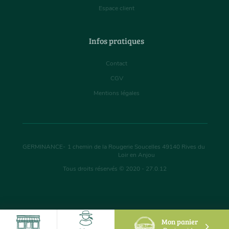
Espace client
Infos pratiques
Contact
CGV
Mentions légales
GERMINANCE
-
1 chemin de la Rougerie Soucelles
49140
Rives du
Loir en Anjou
Tous droits réservés © 2020 - 27.0.12
Mon panier