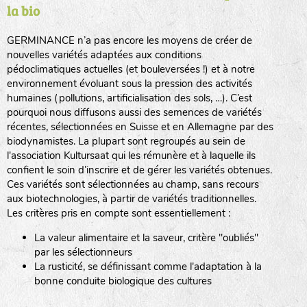
la bio
BPA : Initiales du producteur ou du fournisseur de la
semence.
GERMINANCE n’a pas encore les moyens de créer de
BINGENHEIMER SAATGUT (BGH)
nouvelles variétés adaptées aux conditions
1 : Numéro d’ordre du lot
pédoclimatiques actuelles (et bouleversées !) et à notre
A : Sans calibre.
environnement évoluant sous la pression des activités
www.bingenheimersaatgut.de
humaines (pollutions, artificialisation des sols, …). C’est
DE BOLSTER (DBO)
pourquoi nous diffusons aussi des semences de variétés
G
: Gros
Légumes feuilles
récentes, sélectionnées en Suisse et en Allemagne par des
M
: Moyen calibre
www.bolster.nl
biodynamistes. La plupart sont regroupés au sein de
P
: Petit calibre
GRAINE DEL PAÏS (GDP)
l'association Kultursaat qui les rémunère et à laquelle ils
confient le soin d’inscrire et de gérer les variétés obtenues.
Ces variétés sont sélectionnées au champ, sans recours
aux biotechnologies, à partir de variétés traditionnelles.
www.grainesdelpais.com
Légumes racines
Les critères pris en compte sont essentiellement :
JARDIN EN’VIE (JEV)
La valeur alimentaire et la saveur, critère "oubliés"
Plantes aromatiques
par les sélectionneurs
La rusticité, se définissant comme l'adaptation à la
bonne conduite biologique des cultures
LA BOITE A GRAINES (LBAG)