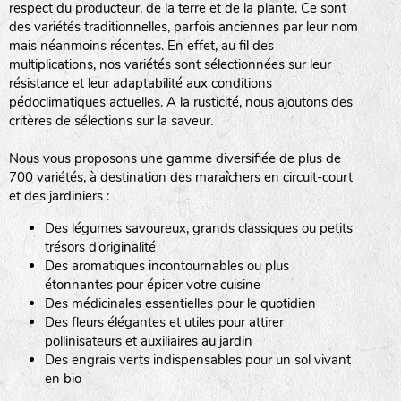
respect du producteur, de la terre et de la plante. Ce sont
des variétés traditionnelles, parfois anciennes par leur nom
haies
mais néanmoins récentes. En effet, au fil des
multiplications, nos variétés sont sélectionnées sur leur
zone sauvage
résistance et leur adaptabilité aux conditions
pédoclimatiques actuelles. A la rusticité, nous ajoutons des
critères de sélections sur la saveur.
mare
Nous vous proposons une gamme diversifiée de plus de
700 variétés, à destination des maraîchers en circuit-court
et des jardiniers :
Des légumes savoureux, grands classiques ou petits
tas de compost
trésors d’originalité
Des aromatiques incontournables ou plus
étonnantes pour épicer votre cuisine
Des médicinales essentielles pour le quotidien
fleurs
Des fleurs élégantes et utiles pour attirer
pollinisateurs et auxiliaires au jardin
animaux domestiques
Des engrais verts indispensables pour un sol vivant
en bio