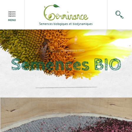
Accueil
>
Semence BIO
Semences BIO