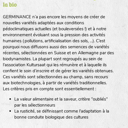
la bio
BPA : Initiales du producteur ou du fournisseur de la
semence.
GERMINANCE n’a pas encore les moyens de créer de
BINGENHEIMER SAATGUT (BGH)
nouvelles variétés adaptées aux conditions
1 : Numéro d’ordre du lot
pédoclimatiques actuelles (et bouleversées !) et à notre
A : Sans calibre.
environnement évoluant sous la pression des activités
www.bingenheimersaatgut.de
humaines (pollutions, artificialisation des sols, …). C’est
DE BOLSTER (DBO)
pourquoi nous diffusons aussi des semences de variétés
G
: Gros
Légumes feuilles
récentes, sélectionnées en Suisse et en Allemagne par des
M
: Moyen calibre
www.bolster.nl
biodynamistes. La plupart sont regroupés au sein de
P
: Petit calibre
GRAINE DEL PAÏS (GDP)
l'association Kultursaat qui les rémunère et à laquelle ils
confient le soin d’inscrire et de gérer les variétés obtenues.
Ces variétés sont sélectionnées au champ, sans recours
aux biotechnologies, à partir de variétés traditionnelles.
www.grainesdelpais.com
Légumes racines
Les critères pris en compte sont essentiellement :
JARDIN EN’VIE (JEV)
La valeur alimentaire et la saveur, critère "oubliés"
Plantes aromatiques
par les sélectionneurs
La rusticité, se définissant comme l'adaptation à la
bonne conduite biologique des cultures
LA BOITE A GRAINES (LBAG)