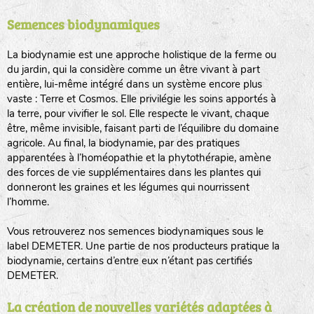
Semences biodynamiques
animaux sauvages
biodiversité cultivée
La biodynamie est une approche holistique de la ferme ou
du jardin, qui la considère comme un être vivant à part
entière, lui-même intégré dans un système encore plus
vaste : Terre et Cosmos. Elle privilégie les soins apportés à
la terre, pour vivifier le sol. Elle respecte le vivant, chaque
être, même invisible, faisant parti de l’équilibre du domaine
agricole. Au final, la biodynamie, par des pratiques
LA RÉFÉRENCE :
F
BEL
20BPA1A (en haut à gauche)
apparentées à l’homéopathie et la phytothérapie, amène
des forces de vie supplémentaires dans les plantes qui
F : Fleurs.
donneront les graines et les légumes qui nourrissent
Les autres catégories étant :
l’homme.
E
: Engrais vert
Vous retrouverez nos semences biodynamiques sous le
L
: Légumes
label DEMETER. Une partie de nos producteurs pratique la
A
: Aromatiques
biodynamie, certains d’entre eux n’étant pas certifiés
DEMETER.
BEL : Code de la variété
(Ici Belle de nuit)
20 : Année de récolte
(ici 2020)
La création de nouvelles variétés adaptées à