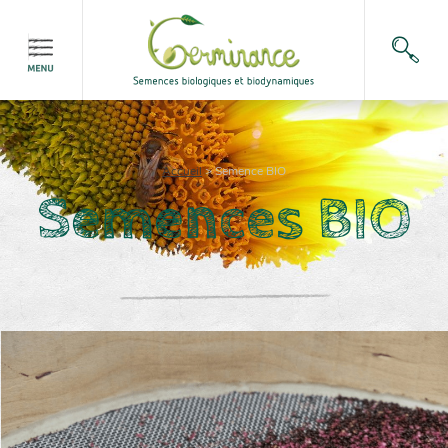
Accueil
>
Semence BIO
Semences BIO