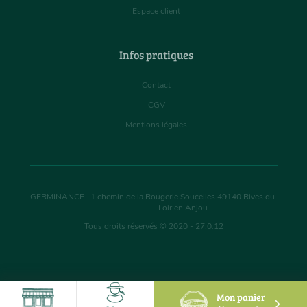
Espace client
Infos pratiques
Contact
CGV
Mentions légales
GERMINANCE
-
1 chemin de la Rougerie Soucelles
49140
Rives du
Loir en Anjou
Tous droits réservés © 2020 - 27.0.12
Mon panier