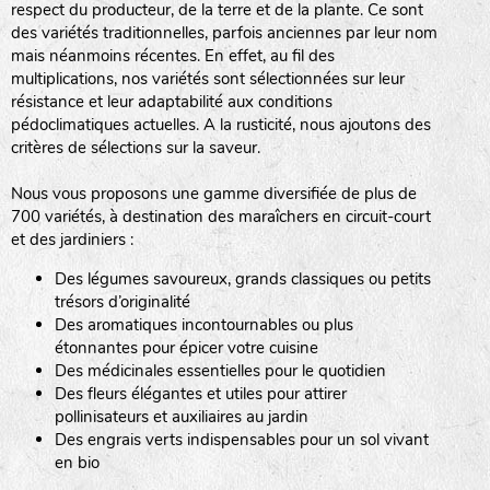
respect du producteur, de la terre et de la plante. Ce sont
des variétés traditionnelles, parfois anciennes par leur nom
haies
mais néanmoins récentes. En effet, au fil des
multiplications, nos variétés sont sélectionnées sur leur
zone sauvage
résistance et leur adaptabilité aux conditions
pédoclimatiques actuelles. A la rusticité, nous ajoutons des
critères de sélections sur la saveur.
mare
Nous vous proposons une gamme diversifiée de plus de
700 variétés, à destination des maraîchers en circuit-court
et des jardiniers :
Des légumes savoureux, grands classiques ou petits
tas de compost
trésors d’originalité
Des aromatiques incontournables ou plus
étonnantes pour épicer votre cuisine
Des médicinales essentielles pour le quotidien
fleurs
Des fleurs élégantes et utiles pour attirer
pollinisateurs et auxiliaires au jardin
animaux domestiques
Des engrais verts indispensables pour un sol vivant
en bio