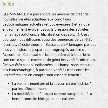
la bio
BPA : Initiales du producteur ou du fournisseur de la
semence.
GERMINANCE n’a pas encore les moyens de créer de
BINGENHEIMER SAATGUT (BGH)
nouvelles variétés adaptées aux conditions
1 : Numéro d’ordre du lot
pédoclimatiques actuelles (et bouleversées !) et à notre
A : Sans calibre.
environnement évoluant sous la pression des activités
www.bingenheimersaatgut.de
humaines (pollutions, artificialisation des sols, …). C’est
DE BOLSTER (DBO)
pourquoi nous diffusons aussi des semences de variétés
G
: Gros
Légumes feuilles
récentes, sélectionnées en Suisse et en Allemagne par des
M
: Moyen calibre
www.bolster.nl
biodynamistes. La plupart sont regroupés au sein de
P
: Petit calibre
GRAINE DEL PAÏS (GDP)
l'association Kultursaat qui les rémunère et à laquelle ils
confient le soin d’inscrire et de gérer les variétés obtenues.
Ces variétés sont sélectionnées au champ, sans recours
aux biotechnologies, à partir de variétés traditionnelles.
www.grainesdelpais.com
Légumes racines
Les critères pris en compte sont essentiellement :
JARDIN EN’VIE (JEV)
La valeur alimentaire et la saveur, critère "oubliés"
Plantes aromatiques
par les sélectionneurs
La rusticité, se définissant comme l'adaptation à la
bonne conduite biologique des cultures
LA BOITE A GRAINES (LBAG)