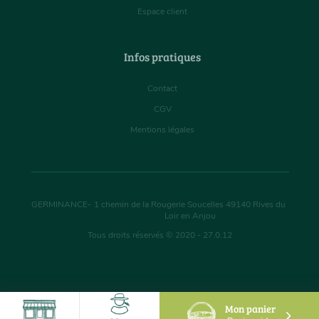
Espace client
Infos pratiques
Contact
CGV
Mentions légales
GERMINANCE
-
1 chemin de la Rougerie Soucelles
49140
Rives du
Loir en Anjou
Tous droits réservés © 2020 - 27.0.12
Mon panier