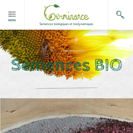
Accueil
>
Semence BIO
Semences BIO