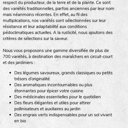
respect du producteur, de la terre et de la plante. Ce sont
des variétés traditionnelles, parfois anciennes par leur nom
haies
mais néanmoins récentes. En effet, au fil des
multiplications, nos variétés sont sélectionnées sur leur
zone sauvage
résistance et leur adaptabilité aux conditions
pédoclimatiques actuelles. A la rusticité, nous ajoutons des
critères de sélections sur la saveur.
mare
Nous vous proposons une gamme diversifiée de plus de
700 variétés, à destination des maraîchers en circuit-court
et des jardiniers :
Des légumes savoureux, grands classiques ou petits
tas de compost
trésors d’originalité
Des aromatiques incontournables ou plus
étonnantes pour épicer votre cuisine
Des médicinales essentielles pour le quotidien
fleurs
Des fleurs élégantes et utiles pour attirer
pollinisateurs et auxiliaires au jardin
animaux domestiques
Des engrais verts indispensables pour un sol vivant
en bio