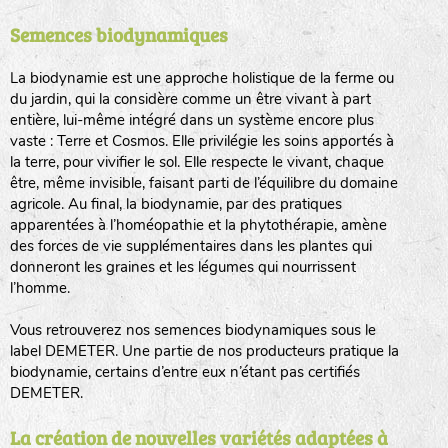
Semences biodynamiques
animaux sauvages
biodiversité cultivée
La biodynamie est une approche holistique de la ferme ou
du jardin, qui la considère comme un être vivant à part
entière, lui-même intégré dans un système encore plus
vaste : Terre et Cosmos. Elle privilégie les soins apportés à
la terre, pour vivifier le sol. Elle respecte le vivant, chaque
être, même invisible, faisant parti de l’équilibre du domaine
agricole. Au final, la biodynamie, par des pratiques
LA RÉFÉRENCE :
F
BEL
20BPA1A (en haut à gauche)
apparentées à l’homéopathie et la phytothérapie, amène
des forces de vie supplémentaires dans les plantes qui
F : Fleurs.
donneront les graines et les légumes qui nourrissent
Les autres catégories étant :
l’homme.
E
: Engrais vert
Vous retrouverez nos semences biodynamiques sous le
L
: Légumes
label DEMETER. Une partie de nos producteurs pratique la
A
: Aromatiques
biodynamie, certains d’entre eux n’étant pas certifiés
DEMETER.
BEL : Code de la variété
(Ici Belle de nuit)
20 : Année de récolte
(ici 2020)
La création de nouvelles variétés adaptées à