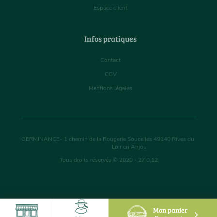
Espace client
Infos pratiques
Contact
CGV
Mentions légales
GERMINANCE
-
1 chemin de la Rougerie Soucelles
49140
Rives du
Loir en Anjou
Tous droits réservés © 2020 - 27.0.12
Mon panier