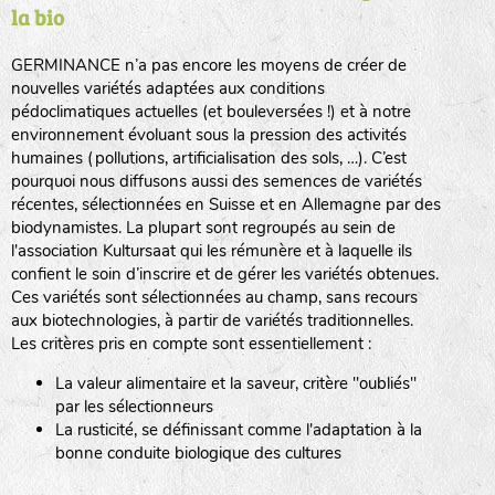
la bio
BPA : Initiales du producteur ou du fournisseur de la
semence.
GERMINANCE n’a pas encore les moyens de créer de
BINGENHEIMER SAATGUT (BGH)
nouvelles variétés adaptées aux conditions
1 : Numéro d’ordre du lot
pédoclimatiques actuelles (et bouleversées !) et à notre
A : Sans calibre.
environnement évoluant sous la pression des activités
www.bingenheimersaatgut.de
humaines (pollutions, artificialisation des sols, …). C’est
DE BOLSTER (DBO)
pourquoi nous diffusons aussi des semences de variétés
G
: Gros
Légumes feuilles
récentes, sélectionnées en Suisse et en Allemagne par des
M
: Moyen calibre
www.bolster.nl
biodynamistes. La plupart sont regroupés au sein de
P
: Petit calibre
GRAINE DEL PAÏS (GDP)
l'association Kultursaat qui les rémunère et à laquelle ils
confient le soin d’inscrire et de gérer les variétés obtenues.
Ces variétés sont sélectionnées au champ, sans recours
aux biotechnologies, à partir de variétés traditionnelles.
www.grainesdelpais.com
Légumes racines
Les critères pris en compte sont essentiellement :
JARDIN EN’VIE (JEV)
La valeur alimentaire et la saveur, critère "oubliés"
Plantes aromatiques
par les sélectionneurs
La rusticité, se définissant comme l'adaptation à la
bonne conduite biologique des cultures
LA BOITE A GRAINES (LBAG)