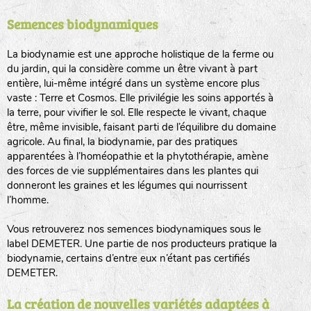
Semences biodynamiques
animaux sauvages
biodiversité cultivée
La biodynamie est une approche holistique de la ferme ou
du jardin, qui la considère comme un être vivant à part
entière, lui-même intégré dans un système encore plus
vaste : Terre et Cosmos. Elle privilégie les soins apportés à
la terre, pour vivifier le sol. Elle respecte le vivant, chaque
être, même invisible, faisant parti de l’équilibre du domaine
agricole. Au final, la biodynamie, par des pratiques
LA RÉFÉRENCE :
F
BEL
20BPA1A (en haut à gauche)
apparentées à l’homéopathie et la phytothérapie, amène
des forces de vie supplémentaires dans les plantes qui
F : Fleurs.
donneront les graines et les légumes qui nourrissent
Les autres catégories étant :
l’homme.
E
: Engrais vert
Vous retrouverez nos semences biodynamiques sous le
L
: Légumes
label DEMETER. Une partie de nos producteurs pratique la
A
: Aromatiques
biodynamie, certains d’entre eux n’étant pas certifiés
DEMETER.
BEL : Code de la variété
(Ici Belle de nuit)
20 : Année de récolte
(ici 2020)
La création de nouvelles variétés adaptées à