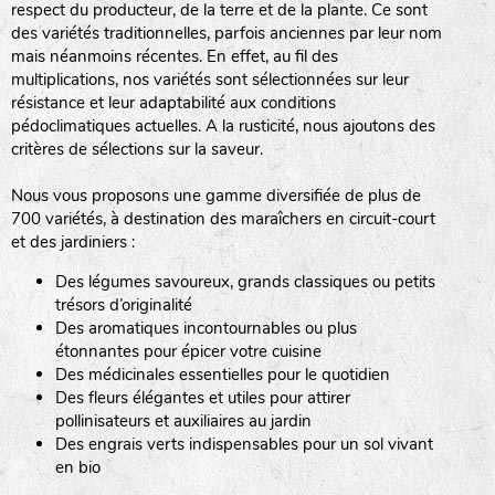
respect du producteur, de la terre et de la plante. Ce sont
des variétés traditionnelles, parfois anciennes par leur nom
haies
mais néanmoins récentes. En effet, au fil des
multiplications, nos variétés sont sélectionnées sur leur
zone sauvage
résistance et leur adaptabilité aux conditions
pédoclimatiques actuelles. A la rusticité, nous ajoutons des
critères de sélections sur la saveur.
mare
Nous vous proposons une gamme diversifiée de plus de
700 variétés, à destination des maraîchers en circuit-court
et des jardiniers :
Des légumes savoureux, grands classiques ou petits
tas de compost
trésors d’originalité
Des aromatiques incontournables ou plus
étonnantes pour épicer votre cuisine
Des médicinales essentielles pour le quotidien
fleurs
Des fleurs élégantes et utiles pour attirer
pollinisateurs et auxiliaires au jardin
animaux domestiques
Des engrais verts indispensables pour un sol vivant
en bio