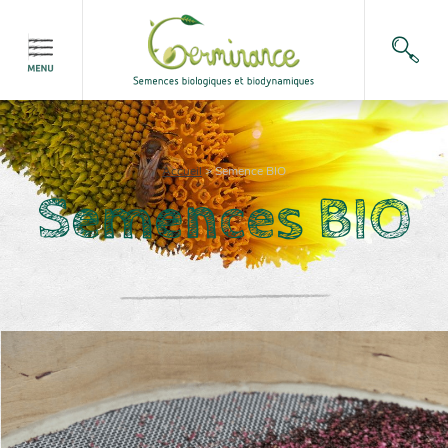
Accueil
>
Semence BIO
Semences BIO