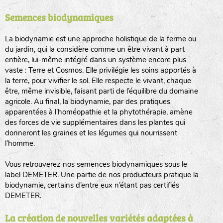
Semences biodynamiques
animaux sauvages
biodiversité cultivée
La biodynamie est une approche holistique de la ferme ou
du jardin, qui la considère comme un être vivant à part
entière, lui-même intégré dans un système encore plus
vaste : Terre et Cosmos. Elle privilégie les soins apportés à
la terre, pour vivifier le sol. Elle respecte le vivant, chaque
être, même invisible, faisant parti de l’équilibre du domaine
agricole. Au final, la biodynamie, par des pratiques
LA RÉFÉRENCE :
F
BEL
20BPA1A (en haut à gauche)
apparentées à l’homéopathie et la phytothérapie, amène
des forces de vie supplémentaires dans les plantes qui
F : Fleurs.
donneront les graines et les légumes qui nourrissent
Les autres catégories étant :
l’homme.
E
: Engrais vert
Vous retrouverez nos semences biodynamiques sous le
L
: Légumes
label DEMETER. Une partie de nos producteurs pratique la
A
: Aromatiques
biodynamie, certains d’entre eux n’étant pas certifiés
DEMETER.
BEL : Code de la variété
(Ici Belle de nuit)
20 : Année de récolte
(ici 2020)
La création de nouvelles variétés adaptées à