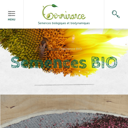
Accueil
>
Semence BIO
Semences BIO