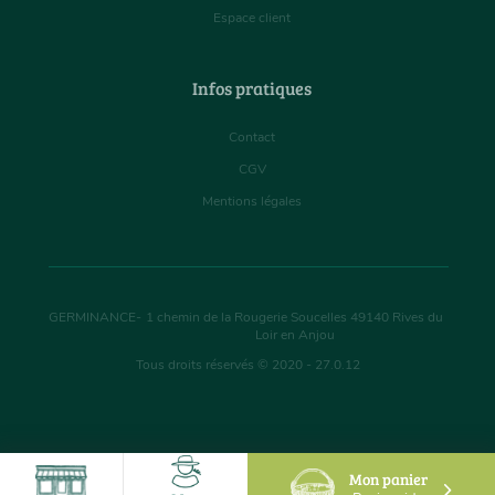
Espace client
Infos pratiques
Contact
CGV
Mentions légales
GERMINANCE
-
1 chemin de la Rougerie Soucelles
49140
Rives du
Loir en Anjou
Tous droits réservés © 2020 - 27.0.12
Mon panier