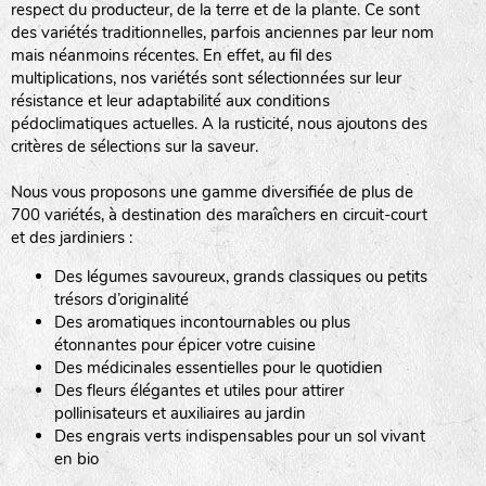
respect du producteur, de la terre et de la plante. Ce sont
des variétés traditionnelles, parfois anciennes par leur nom
haies
mais néanmoins récentes. En effet, au fil des
multiplications, nos variétés sont sélectionnées sur leur
zone sauvage
résistance et leur adaptabilité aux conditions
pédoclimatiques actuelles. A la rusticité, nous ajoutons des
critères de sélections sur la saveur.
mare
Nous vous proposons une gamme diversifiée de plus de
700 variétés, à destination des maraîchers en circuit-court
et des jardiniers :
Des légumes savoureux, grands classiques ou petits
tas de compost
trésors d’originalité
Des aromatiques incontournables ou plus
étonnantes pour épicer votre cuisine
Des médicinales essentielles pour le quotidien
fleurs
Des fleurs élégantes et utiles pour attirer
pollinisateurs et auxiliaires au jardin
animaux domestiques
Des engrais verts indispensables pour un sol vivant
en bio