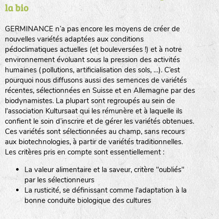
la bio
BPA : Initiales du producteur ou du fournisseur de la
semence.
GERMINANCE n’a pas encore les moyens de créer de
BINGENHEIMER SAATGUT (BGH)
nouvelles variétés adaptées aux conditions
1 : Numéro d’ordre du lot
pédoclimatiques actuelles (et bouleversées !) et à notre
A : Sans calibre.
environnement évoluant sous la pression des activités
www.bingenheimersaatgut.de
humaines (pollutions, artificialisation des sols, …). C’est
DE BOLSTER (DBO)
pourquoi nous diffusons aussi des semences de variétés
G
: Gros
Légumes feuilles
récentes, sélectionnées en Suisse et en Allemagne par des
M
: Moyen calibre
www.bolster.nl
biodynamistes. La plupart sont regroupés au sein de
P
: Petit calibre
GRAINE DEL PAÏS (GDP)
l'association Kultursaat qui les rémunère et à laquelle ils
confient le soin d’inscrire et de gérer les variétés obtenues.
Ces variétés sont sélectionnées au champ, sans recours
aux biotechnologies, à partir de variétés traditionnelles.
www.grainesdelpais.com
Légumes racines
Les critères pris en compte sont essentiellement :
JARDIN EN’VIE (JEV)
La valeur alimentaire et la saveur, critère "oubliés"
Plantes aromatiques
par les sélectionneurs
La rusticité, se définissant comme l'adaptation à la
bonne conduite biologique des cultures
LA BOITE A GRAINES (LBAG)