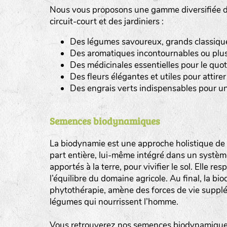
Nous vous proposons une gamme diversifiée de
tas de compost
circuit-court et des jardiniers :
Des légumes savoureux, grands classiques 
fleurs
Des aromatiques incontournables ou plus
animaux domestiques
Des médicinales essentielles pour le quot
Des fleurs élégantes et utiles pour attirer 
animaux sauvages
Des engrais verts indispensables pour un
biodiversité cultivée
Semences biodynamiques
La biodynamie est une approche holistique de l
part entière, lui-même intégré dans un système 
apportés à la terre, pour vivifier le sol. Elle re
l’équilibre du domaine agricole. Au final, la b
phytothérapie, amène des forces de vie supplé
légumes qui nourrissent l’homme.
Vous retrouverez nos semences biodynamiques