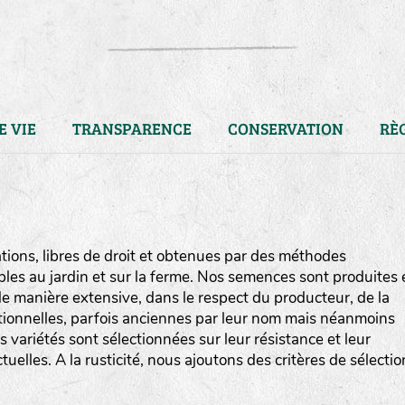
E VIE
TRANSPARENCE
CONSERVATION
RÈ
ions, libres de droit et obtenues par des méthodes
bles au jardin et sur la ferme. Nos semences sont produites 
e manière extensive, dans le respect du producteur, de la
ditionnelles, parfois anciennes par leur nom mais néanmoins
os variétés sont sélectionnées sur leur résistance et leur
uelles. A la rusticité, nous ajoutons des critères de sélectio
LA RÉFÉRENCE :
F
BEL
20BPA1A (en haut à gauche
F : Fleurs.