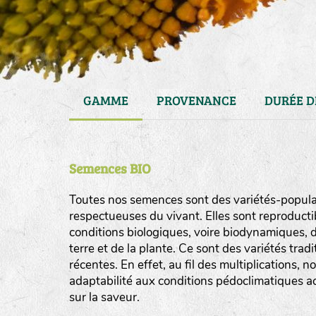
GAMME
PROVENANCE
DURÉE D
Semences BIO
Toutes nos semences sont des variétés-populat
respectueuses du vivant. Elles sont reproducti
conditions biologiques, voire biodynamiques, d
haies
terre et de la plante. Ce sont des variétés tra
zone sauvage
récentes. En effet, au fil des multiplications, n
adaptabilité aux conditions pédoclimatiques act
mare
sur la saveur.