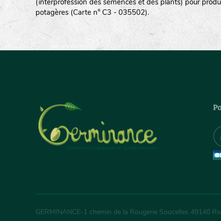
(interprofession des semences et des plants) pour produ
potagères (Carte n° C3 - 035502).
Pa
GERMINANCE
-
1 chemin de la Rougerie Soucelles
49140
Ri