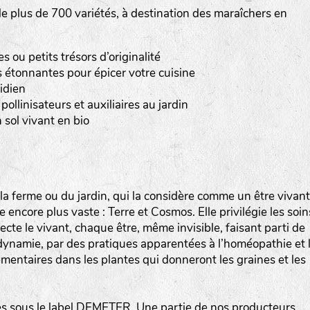
 plus de 700 variétés, à destination des maraîchers en
Les autres catégories étant :
E
: Engrais vert
ou petits trésors d’originalité
L
: Légumes
 étonnantes pour épicer votre cuisine
A
: Aromatiques
idien
pollinisateurs et auxiliaires au jardin
BEL : Code de la variété
(Ici Belle de nuit)
 sol vivant en bio
20 : Année de récolte
(ici 2020)
BPA : Initiales du producteur ou du fournisseur de l
semence.
a ferme ou du jardin, qui la considère comme un être vivant
encore plus vaste : Terre et Cosmos. Elle privilégie les soin
1 : Numéro d’ordre du lot
specte le vivant, chaque être, même invisible, faisant parti de
A : Sans calibre.
iodynamie, par des pratiques apparentées à l’homéopathie et 
mentaires dans les plantes qui donneront les graines et les
G
: Gros
M
: Moyen calibre
P
: Petit calibre
 sous le label DEMETER. Une partie de nos producteurs