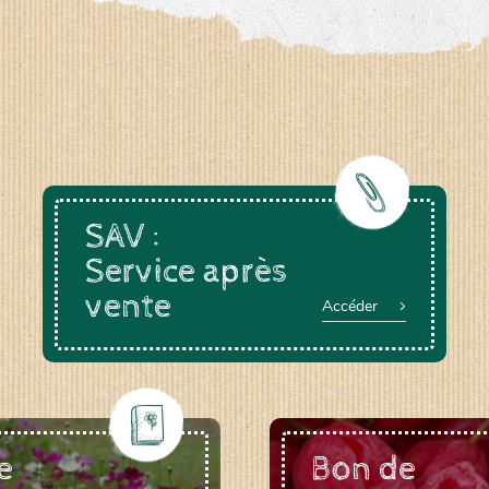
a-rheinau.ch
SAV :
Service après
vente
Accéder
e
Bon de