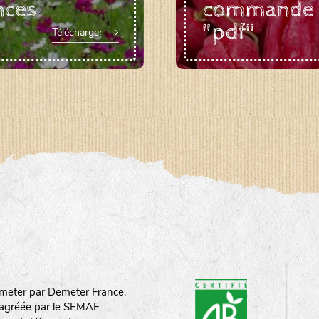
nces
commande
"pdf"
Télécharger
meter par Demeter France.
st agréée par le SEMAE