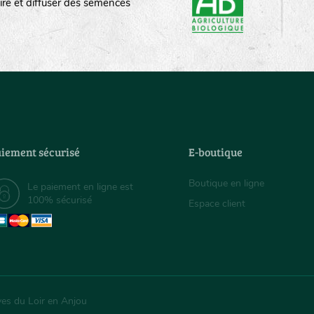
ire et diffuser des semences
iement sécurisé
E-boutique
Boutique en ligne
Le paiement en ligne est
100% sécurisé
Espace client
ves du Loir en Anjou