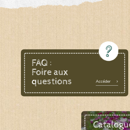
LE BIAU GERME (LBG)
www.biaugerme.com
SATIVA RHEINAU (SAD)
www.sativ
SEMAILLES (SEM)
www.semaille.com
FAQ :
Foire aux
questions
Accéder
Catalogu