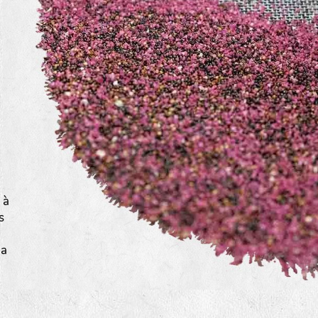
a
 à
s
la