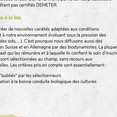
n’étant pas certifiés DEMETER.
s à la bio
er de nouvelles variétés adaptées aux conditions
et à notre environnement évoluant sous la pression des
www.bingenheimersaatgut.de
n des sols, …). C’est pourquoi nous diffusons aussi des
en Suisse et en Allemagne par des biodynamistes. La plupar
er.nl
at qui les rémunère et à laquelle ils confient le soin d’inscri
s sont sélectionnées au champ, sans recours aux
elles. Les critères pris en compte sont essentiellement :
 "oubliés" par les sélectionneurs
tation à la bonne conduite biologique des cultures
com
www.aubepin.fr