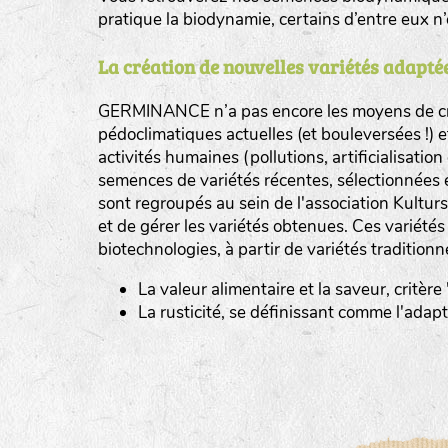
pratique la biodynamie, certains d’entre eux 
La création de nouvelles variétés adaptée
GERMINANCE n’a pas encore les moyens de cré
BINGENHEIMER SAATGUT (BGH)
pédoclimatiques actuelles (et bouleversées !) 
Légumes feuilles
activités humaines (pollutions, artificialisatio
DE BOLSTER (DBO)
semences de variétés récentes, sélectionnées 
www.bolst
sont regroupés au sein de l'association Kultursa
Légumes racines
GRAINE DEL PAÏS (GDP)
et de gérer les variétés obtenues. Ces variété
Plantes aromatiques
biotechnologies, à partir de variétés traditionn
www.grainesdelpais.com
La valeur alimentaire et la saveur, critère
JARDIN EN’VIE (JEV)
La rusticité, se définissant comme l'adap
LA BOITE A GRAINES (LBAG)
www.laboiteagraines.
L’AUBEPIN (PDO)