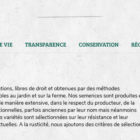
E VIE
TRANSPARENCE
CONSERVATION
RÈ
ions, libres de droit et obtenues par des méthodes
bles au jardin et sur la ferme. Nos semences sont produites 
e manière extensive, dans le respect du producteur, de la
ditionnelles, parfois anciennes par leur nom mais néanmoins
os variétés sont sélectionnées sur leur résistance et leur
uelles. A la rusticité, nous ajoutons des critères de sélectio
LA RÉFÉRENCE :
F
BEL
20BPA1A (en haut à gauche
F : Fleurs.