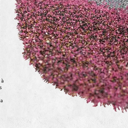
a
 à
s
la