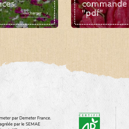
nces
commande
"pdf"
Télécharger
meter par Demeter France.
st agréée par le SEMAE