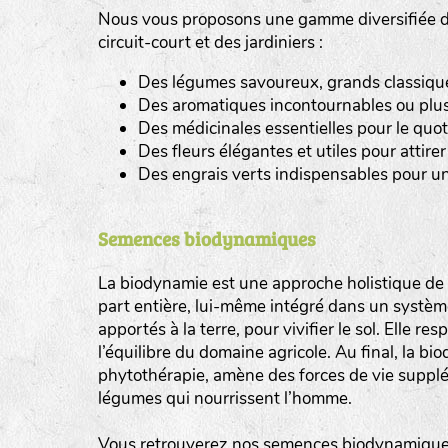
Nous vous proposons une gamme diversifiée de
tas de compost
circuit-court et des jardiniers :
Des légumes savoureux, grands classiques 
fleurs
Des aromatiques incontournables ou plus
animaux domestiques
Des médicinales essentielles pour le quot
Des fleurs élégantes et utiles pour attirer 
animaux sauvages
Des engrais verts indispensables pour un
biodiversité cultivée
Semences biodynamiques
La biodynamie est une approche holistique de l
part entière, lui-même intégré dans un système 
apportés à la terre, pour vivifier le sol. Elle re
l’équilibre du domaine agricole. Au final, la b
phytothérapie, amène des forces de vie supplé
légumes qui nourrissent l’homme.
Vous retrouverez nos semences biodynamiques