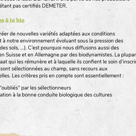
n’étant pas certifiés DEMETER.
s à la bio
er de nouvelles variétés adaptées aux conditions
et à notre environnement évoluant sous la pression des
www.bingenheimersaatgut.de
n des sols, …). C’est pourquoi nous diffusons aussi des
en Suisse et en Allemagne par des biodynamistes. La plupar
er.nl
at qui les rémunère et à laquelle ils confient le soin d’inscri
s sont sélectionnées au champ, sans recours aux
elles. Les critères pris en compte sont essentiellement :
 "oubliés" par les sélectionneurs
tation à la bonne conduite biologique des cultures
com
www.aubepin.fr