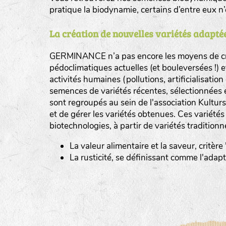
pratique la biodynamie, certains d’entre eux 
La création de nouvelles variétés adaptée
GERMINANCE n’a pas encore les moyens de cré
BINGENHEIMER SAATGUT (BGH)
pédoclimatiques actuelles (et bouleversées !) 
Légumes feuilles
activités humaines (pollutions, artificialisatio
DE BOLSTER (DBO)
semences de variétés récentes, sélectionnées 
www.bolst
sont regroupés au sein de l'association Kultursa
Légumes racines
GRAINE DEL PAÏS (GDP)
et de gérer les variétés obtenues. Ces variété
Plantes aromatiques
biotechnologies, à partir de variétés traditionn
www.grainesdelpais.com
La valeur alimentaire et la saveur, critère
JARDIN EN’VIE (JEV)
La rusticité, se définissant comme l'adap
LA BOITE A GRAINES (LBAG)
www.laboiteagraines.
L’AUBEPIN (PDO)