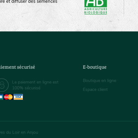
ire et diffuser des semences
iement sécurisé
E-boutique
Boutique en ligne
Le paiement en ligne est
100% sécurisé
Espace client
ves du Loir en Anjou