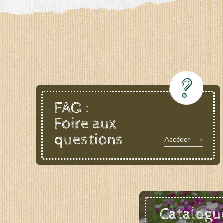
LE BIAU GERME (LBG)
www.biaugerme.com
SATIVA RHEINAU (SAD)
www.sativ
SEMAILLES (SEM)
www.semaille.com
FAQ :
Foire aux
questions
Accéder
Catalogu