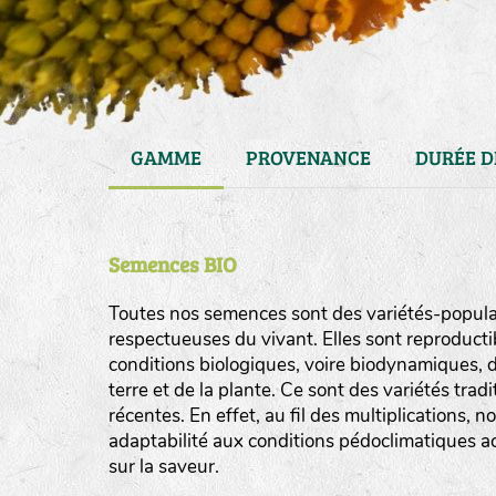
GAMME
PROVENANCE
DURÉE D
Semences BIO
Toutes nos semences sont des variétés-populat
respectueuses du vivant. Elles sont reproducti
conditions biologiques, voire biodynamiques, d
haies
terre et de la plante. Ce sont des variétés tra
zone sauvage
récentes. En effet, au fil des multiplications, n
adaptabilité aux conditions pédoclimatiques act
mare
sur la saveur.