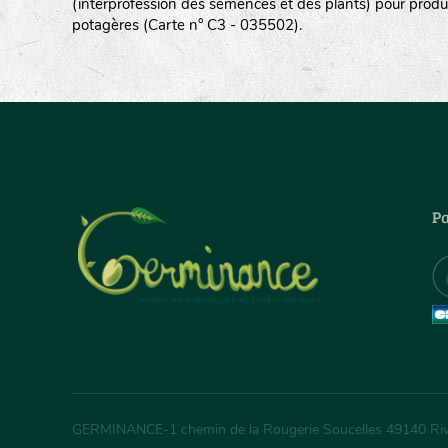
(interprofession des semences et des plants) pour produ
potagères (Carte n° C3 - 035502).
Pa
GERMINANCE
-
1 chemin de la Rougerie Soucelles
49140
Ri