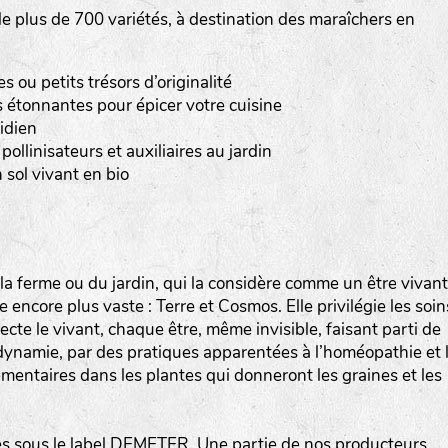
 plus de 700 variétés, à destination des maraîchers en
Les autres catégories étant :
E
: Engrais vert
ou petits trésors d’originalité
L
: Légumes
 étonnantes pour épicer votre cuisine
A
: Aromatiques
idien
pollinisateurs et auxiliaires au jardin
BEL : Code de la variété
(Ici Belle de nuit)
 sol vivant en bio
20 : Année de récolte
(ici 2020)
BPA : Initiales du producteur ou du fournisseur de l
semence.
a ferme ou du jardin, qui la considère comme un être vivant
encore plus vaste : Terre et Cosmos. Elle privilégie les soin
1 : Numéro d’ordre du lot
specte le vivant, chaque être, même invisible, faisant parti de
A : Sans calibre.
iodynamie, par des pratiques apparentées à l’homéopathie et 
mentaires dans les plantes qui donneront les graines et les
G
: Gros
M
: Moyen calibre
P
: Petit calibre
 sous le label DEMETER. Une partie de nos producteurs