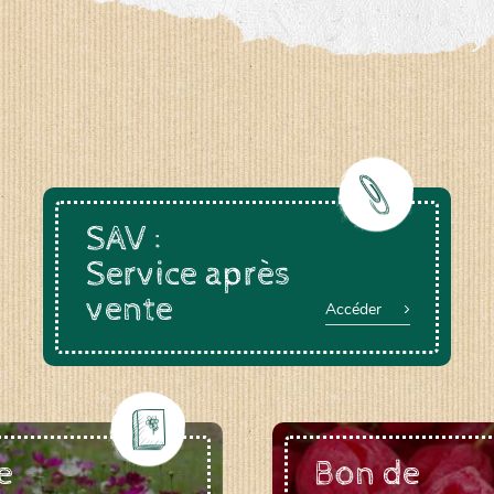
a-rheinau.ch
SAV :
Service après
vente
Accéder
e
Bon de