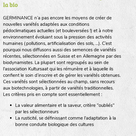
la bio
BPA : Initiales du producteur ou du fournisseur de la
semence.
GERMINANCE n’a pas encore les moyens de créer de
BINGENHEIMER SAATGUT (BGH)
nouvelles variétés adaptées aux conditions
1 : Numéro d’ordre du lot
pédoclimatiques actuelles (et bouleversées !) et à notre
A : Sans calibre.
environnement évoluant sous la pression des activités
www.bingenheimersaatgut.de
humaines (pollutions, artificialisation des sols, …). C’est
DE BOLSTER (DBO)
pourquoi nous diffusons aussi des semences de variétés
G
: Gros
Légumes feuilles
récentes, sélectionnées en Suisse et en Allemagne par des
M
: Moyen calibre
www.bolster.nl
biodynamistes. La plupart sont regroupés au sein de
P
: Petit calibre
GRAINE DEL PAÏS (GDP)
l'association Kultursaat qui les rémunère et à laquelle ils
confient le soin d’inscrire et de gérer les variétés obtenues.
Ces variétés sont sélectionnées au champ, sans recours
aux biotechnologies, à partir de variétés traditionnelles.
www.grainesdelpais.com
Légumes racines
Les critères pris en compte sont essentiellement :
JARDIN EN’VIE (JEV)
La valeur alimentaire et la saveur, critère "oubliés"
Plantes aromatiques
par les sélectionneurs
La rusticité, se définissant comme l'adaptation à la
bonne conduite biologique des cultures
LA BOITE A GRAINES (LBAG)