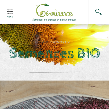
Accueil
>
Semence BIO
Semences BIO