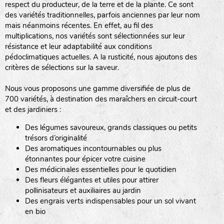
respect du producteur, de la terre et de la plante. Ce sont
des variétés traditionnelles, parfois anciennes par leur nom
haies
mais néanmoins récentes. En effet, au fil des
multiplications, nos variétés sont sélectionnées sur leur
zone sauvage
résistance et leur adaptabilité aux conditions
pédoclimatiques actuelles. A la rusticité, nous ajoutons des
critères de sélections sur la saveur.
mare
Nous vous proposons une gamme diversifiée de plus de
700 variétés, à destination des maraîchers en circuit-court
et des jardiniers :
Des légumes savoureux, grands classiques ou petits
tas de compost
trésors d’originalité
Des aromatiques incontournables ou plus
étonnantes pour épicer votre cuisine
Des médicinales essentielles pour le quotidien
fleurs
Des fleurs élégantes et utiles pour attirer
pollinisateurs et auxiliaires au jardin
animaux domestiques
Des engrais verts indispensables pour un sol vivant
en bio