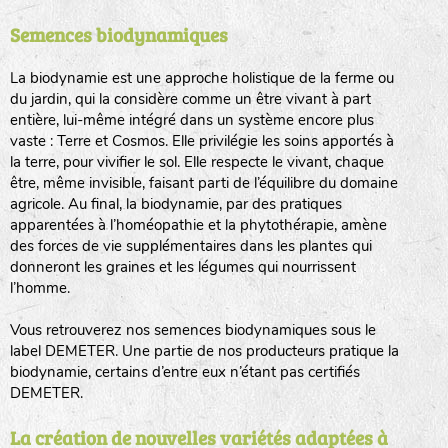
Semences biodynamiques
animaux sauvages
biodiversité cultivée
La biodynamie est une approche holistique de la ferme ou
du jardin, qui la considère comme un être vivant à part
entière, lui-même intégré dans un système encore plus
vaste : Terre et Cosmos. Elle privilégie les soins apportés à
la terre, pour vivifier le sol. Elle respecte le vivant, chaque
être, même invisible, faisant parti de l’équilibre du domaine
agricole. Au final, la biodynamie, par des pratiques
LA RÉFÉRENCE :
F
BEL
20BPA1A (en haut à gauche)
apparentées à l’homéopathie et la phytothérapie, amène
des forces de vie supplémentaires dans les plantes qui
F : Fleurs.
donneront les graines et les légumes qui nourrissent
Les autres catégories étant :
l’homme.
E
: Engrais vert
Vous retrouverez nos semences biodynamiques sous le
L
: Légumes
label DEMETER. Une partie de nos producteurs pratique la
A
: Aromatiques
biodynamie, certains d’entre eux n’étant pas certifiés
DEMETER.
BEL : Code de la variété
(Ici Belle de nuit)
20 : Année de récolte
(ici 2020)
La création de nouvelles variétés adaptées à