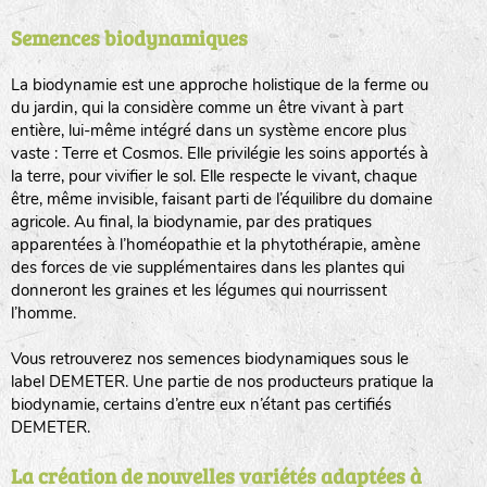
Semences biodynamiques
animaux sauvages
biodiversité cultivée
La biodynamie est une approche holistique de la ferme ou
du jardin, qui la considère comme un être vivant à part
entière, lui-même intégré dans un système encore plus
vaste : Terre et Cosmos. Elle privilégie les soins apportés à
la terre, pour vivifier le sol. Elle respecte le vivant, chaque
être, même invisible, faisant parti de l’équilibre du domaine
agricole. Au final, la biodynamie, par des pratiques
LA RÉFÉRENCE :
F
BEL
20BPA1A (en haut à gauche)
apparentées à l’homéopathie et la phytothérapie, amène
des forces de vie supplémentaires dans les plantes qui
F : Fleurs.
donneront les graines et les légumes qui nourrissent
Les autres catégories étant :
l’homme.
E
: Engrais vert
Vous retrouverez nos semences biodynamiques sous le
L
: Légumes
label DEMETER. Une partie de nos producteurs pratique la
A
: Aromatiques
biodynamie, certains d’entre eux n’étant pas certifiés
DEMETER.
BEL : Code de la variété
(Ici Belle de nuit)
20 : Année de récolte
(ici 2020)
La création de nouvelles variétés adaptées à