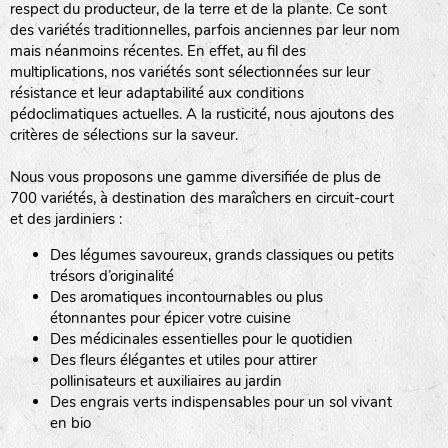
respect du producteur, de la terre et de la plante. Ce sont
des variétés traditionnelles, parfois anciennes par leur nom
haies
mais néanmoins récentes. En effet, au fil des
multiplications, nos variétés sont sélectionnées sur leur
zone sauvage
résistance et leur adaptabilité aux conditions
pédoclimatiques actuelles. A la rusticité, nous ajoutons des
critères de sélections sur la saveur.
mare
Nous vous proposons une gamme diversifiée de plus de
700 variétés, à destination des maraîchers en circuit-court
et des jardiniers :
Des légumes savoureux, grands classiques ou petits
tas de compost
trésors d’originalité
Des aromatiques incontournables ou plus
étonnantes pour épicer votre cuisine
Des médicinales essentielles pour le quotidien
fleurs
Des fleurs élégantes et utiles pour attirer
pollinisateurs et auxiliaires au jardin
animaux domestiques
Des engrais verts indispensables pour un sol vivant
en bio