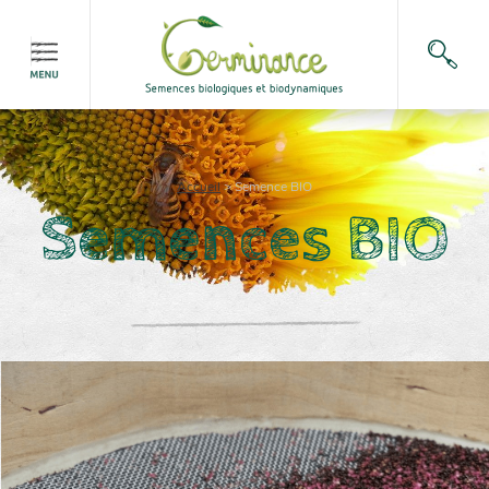
Accueil
>
Semence BIO
Semences BIO