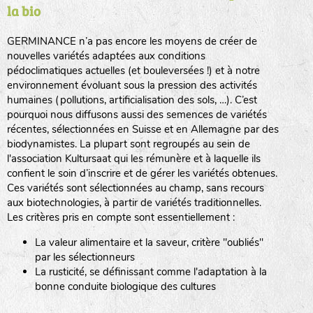
la bio
BPA : Initiales du producteur ou du fournisseur de la
semence.
GERMINANCE n’a pas encore les moyens de créer de
BINGENHEIMER SAATGUT (BGH)
nouvelles variétés adaptées aux conditions
1 : Numéro d’ordre du lot
pédoclimatiques actuelles (et bouleversées !) et à notre
A : Sans calibre.
environnement évoluant sous la pression des activités
www.bingenheimersaatgut.de
humaines (pollutions, artificialisation des sols, …). C’est
DE BOLSTER (DBO)
pourquoi nous diffusons aussi des semences de variétés
G
: Gros
Légumes feuilles
récentes, sélectionnées en Suisse et en Allemagne par des
M
: Moyen calibre
www.bolster.nl
biodynamistes. La plupart sont regroupés au sein de
P
: Petit calibre
GRAINE DEL PAÏS (GDP)
l'association Kultursaat qui les rémunère et à laquelle ils
confient le soin d’inscrire et de gérer les variétés obtenues.
Ces variétés sont sélectionnées au champ, sans recours
aux biotechnologies, à partir de variétés traditionnelles.
www.grainesdelpais.com
Légumes racines
Les critères pris en compte sont essentiellement :
JARDIN EN’VIE (JEV)
La valeur alimentaire et la saveur, critère "oubliés"
Plantes aromatiques
par les sélectionneurs
La rusticité, se définissant comme l'adaptation à la
bonne conduite biologique des cultures
LA BOITE A GRAINES (LBAG)