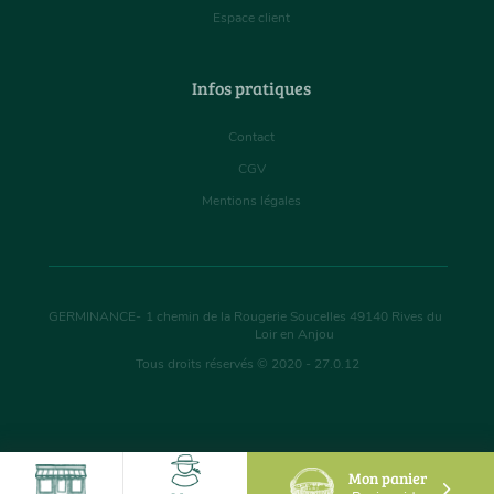
Espace client
Infos pratiques
Contact
CGV
Mentions légales
GERMINANCE
-
1 chemin de la Rougerie Soucelles
49140
Rives du
Loir en Anjou
Tous droits réservés © 2020 - 27.0.12
Mon panier