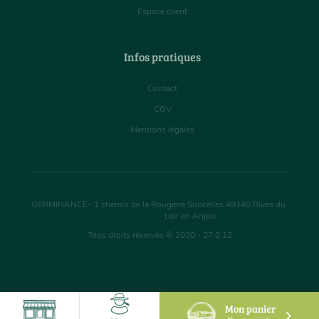
Espace client
Infos pratiques
Contact
CGV
Mentions légales
GERMINANCE
-
1 chemin de la Rougerie Soucelles
49140
Rives du
Loir en Anjou
Tous droits réservés © 2020 - 27.0.12
Mon panier