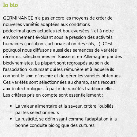
la bio
BPA : Initiales du producteur ou du fournisseur de la
semence.
GERMINANCE n’a pas encore les moyens de créer de
BINGENHEIMER SAATGUT (BGH)
nouvelles variétés adaptées aux conditions
1 : Numéro d’ordre du lot
pédoclimatiques actuelles (et bouleversées !) et à notre
A : Sans calibre.
environnement évoluant sous la pression des activités
www.bingenheimersaatgut.de
humaines (pollutions, artificialisation des sols, …). C’est
DE BOLSTER (DBO)
pourquoi nous diffusons aussi des semences de variétés
G
: Gros
Légumes feuilles
récentes, sélectionnées en Suisse et en Allemagne par des
M
: Moyen calibre
www.bolster.nl
biodynamistes. La plupart sont regroupés au sein de
P
: Petit calibre
GRAINE DEL PAÏS (GDP)
l'association Kultursaat qui les rémunère et à laquelle ils
confient le soin d’inscrire et de gérer les variétés obtenues.
Ces variétés sont sélectionnées au champ, sans recours
aux biotechnologies, à partir de variétés traditionnelles.
www.grainesdelpais.com
Légumes racines
Les critères pris en compte sont essentiellement :
JARDIN EN’VIE (JEV)
La valeur alimentaire et la saveur, critère "oubliés"
Plantes aromatiques
par les sélectionneurs
La rusticité, se définissant comme l'adaptation à la
bonne conduite biologique des cultures
LA BOITE A GRAINES (LBAG)