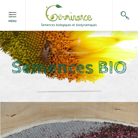
Accueil
>
Semence BIO
Semences BIO