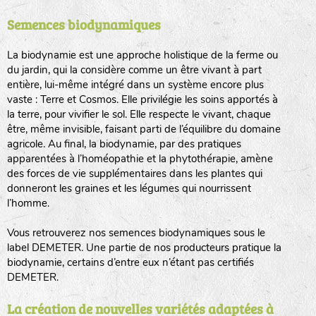
Semences biodynamiques
animaux sauvages
biodiversité cultivée
La biodynamie est une approche holistique de la ferme ou
du jardin, qui la considère comme un être vivant à part
entière, lui-même intégré dans un système encore plus
vaste : Terre et Cosmos. Elle privilégie les soins apportés à
la terre, pour vivifier le sol. Elle respecte le vivant, chaque
être, même invisible, faisant parti de l’équilibre du domaine
agricole. Au final, la biodynamie, par des pratiques
LA RÉFÉRENCE :
F
BEL
20BPA1A (en haut à gauche)
apparentées à l’homéopathie et la phytothérapie, amène
des forces de vie supplémentaires dans les plantes qui
F : Fleurs.
donneront les graines et les légumes qui nourrissent
Les autres catégories étant :
l’homme.
E
: Engrais vert
Vous retrouverez nos semences biodynamiques sous le
L
: Légumes
label DEMETER. Une partie de nos producteurs pratique la
A
: Aromatiques
biodynamie, certains d’entre eux n’étant pas certifiés
DEMETER.
BEL : Code de la variété
(Ici Belle de nuit)
20 : Année de récolte
(ici 2020)
La création de nouvelles variétés adaptées à