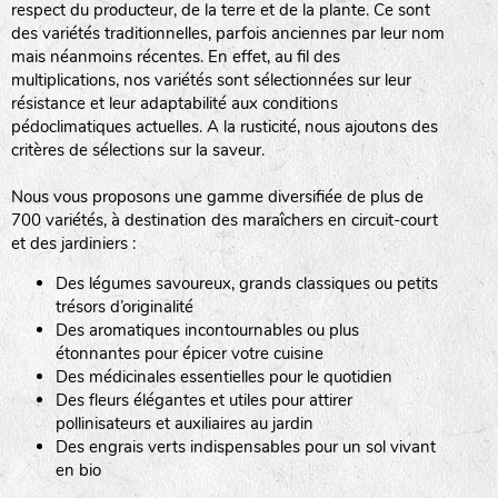
respect du producteur, de la terre et de la plante. Ce sont
des variétés traditionnelles, parfois anciennes par leur nom
haies
mais néanmoins récentes. En effet, au fil des
multiplications, nos variétés sont sélectionnées sur leur
zone sauvage
résistance et leur adaptabilité aux conditions
pédoclimatiques actuelles. A la rusticité, nous ajoutons des
critères de sélections sur la saveur.
mare
Nous vous proposons une gamme diversifiée de plus de
700 variétés, à destination des maraîchers en circuit-court
et des jardiniers :
Des légumes savoureux, grands classiques ou petits
tas de compost
trésors d’originalité
Des aromatiques incontournables ou plus
étonnantes pour épicer votre cuisine
Des médicinales essentielles pour le quotidien
fleurs
Des fleurs élégantes et utiles pour attirer
pollinisateurs et auxiliaires au jardin
animaux domestiques
Des engrais verts indispensables pour un sol vivant
en bio