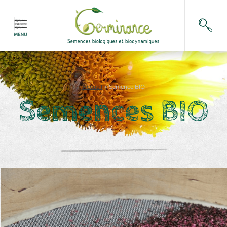
Accueil
>
Semence BIO
Semences BIO