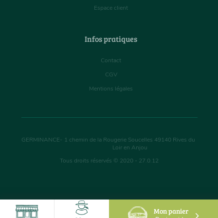
Espace client
Infos pratiques
Contact
CGV
Mentions légales
GERMINANCE
-
1 chemin de la Rougerie Soucelles
49140
Rives du
Loir en Anjou
Tous droits réservés © 2020 - 27.0.12
Mon panier