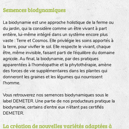
Semences biodynamiques
animaux sauvages
biodiversité cultivée
La biodynamie est une approche holistique de la ferme ou
du jardin, qui la considère comme un être vivant à part
entière, lui-même intégré dans un système encore plus
vaste : Terre et Cosmos. Elle privilégie les soins apportés à
la terre, pour vivifier le sol. Elle respecte le vivant, chaque
être, même invisible, faisant parti de l’équilibre du domaine
agricole. Au final, la biodynamie, par des pratiques
LA RÉFÉRENCE :
F
BEL
20BPA1A (en haut à gauche)
apparentées à l’homéopathie et la phytothérapie, amène
des forces de vie supplémentaires dans les plantes qui
F : Fleurs.
donneront les graines et les légumes qui nourrissent
Les autres catégories étant :
l’homme.
E
: Engrais vert
Vous retrouverez nos semences biodynamiques sous le
L
: Légumes
label DEMETER. Une partie de nos producteurs pratique la
A
: Aromatiques
biodynamie, certains d’entre eux n’étant pas certifiés
DEMETER.
BEL : Code de la variété
(Ici Belle de nuit)
20 : Année de récolte
(ici 2020)
La création de nouvelles variétés adaptées à