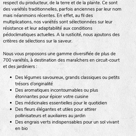
respect du producteur, de la terre et de la plante. Ce sont
des variétés traditionnelles, parfois anciennes par leur nom
haies
mais néanmoins récentes. En effet, au fil des
multiplications, nos variétés sont sélectionnées sur leur
zone sauvage
résistance et leur adaptabilité aux conditions
pédoclimatiques actuelles. A la rusticité, nous ajoutons des
critères de sélections sur la saveur.
mare
Nous vous proposons une gamme diversifiée de plus de
700 variétés, à destination des maraîchers en circuit-court
et des jardiniers :
Des légumes savoureux, grands classiques ou petits
tas de compost
trésors d’originalité
Des aromatiques incontournables ou plus
étonnantes pour épicer votre cuisine
Des médicinales essentielles pour le quotidien
fleurs
Des fleurs élégantes et utiles pour attirer
pollinisateurs et auxiliaires au jardin
animaux domestiques
Des engrais verts indispensables pour un sol vivant
en bio