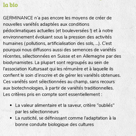
la bio
BPA : Initiales du producteur ou du fournisseur de la
semence.
GERMINANCE n’a pas encore les moyens de créer de
BINGENHEIMER SAATGUT (BGH)
nouvelles variétés adaptées aux conditions
1 : Numéro d’ordre du lot
pédoclimatiques actuelles (et bouleversées !) et à notre
A : Sans calibre.
environnement évoluant sous la pression des activités
www.bingenheimersaatgut.de
humaines (pollutions, artificialisation des sols, …). C’est
DE BOLSTER (DBO)
pourquoi nous diffusons aussi des semences de variétés
G
: Gros
Légumes feuilles
récentes, sélectionnées en Suisse et en Allemagne par des
M
: Moyen calibre
www.bolster.nl
biodynamistes. La plupart sont regroupés au sein de
P
: Petit calibre
GRAINE DEL PAÏS (GDP)
l'association Kultursaat qui les rémunère et à laquelle ils
confient le soin d’inscrire et de gérer les variétés obtenues.
Ces variétés sont sélectionnées au champ, sans recours
aux biotechnologies, à partir de variétés traditionnelles.
www.grainesdelpais.com
Légumes racines
Les critères pris en compte sont essentiellement :
JARDIN EN’VIE (JEV)
La valeur alimentaire et la saveur, critère "oubliés"
Plantes aromatiques
par les sélectionneurs
La rusticité, se définissant comme l'adaptation à la
bonne conduite biologique des cultures
LA BOITE A GRAINES (LBAG)