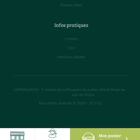
Espace client
Infos pratiques
Contact
CGV
Mentions légales
GERMINANCE
-
1 chemin de la Rougerie Soucelles
49140
Rives du
Loir en Anjou
Tous droits réservés © 2020 - 27.0.12
Mon panier