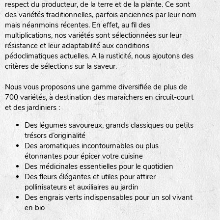
respect du producteur, de la terre et de la plante. Ce sont
des variétés traditionnelles, parfois anciennes par leur nom
haies
mais néanmoins récentes. En effet, au fil des
multiplications, nos variétés sont sélectionnées sur leur
zone sauvage
résistance et leur adaptabilité aux conditions
pédoclimatiques actuelles. A la rusticité, nous ajoutons des
critères de sélections sur la saveur.
mare
Nous vous proposons une gamme diversifiée de plus de
700 variétés, à destination des maraîchers en circuit-court
et des jardiniers :
Des légumes savoureux, grands classiques ou petits
tas de compost
trésors d’originalité
Des aromatiques incontournables ou plus
étonnantes pour épicer votre cuisine
Des médicinales essentielles pour le quotidien
fleurs
Des fleurs élégantes et utiles pour attirer
pollinisateurs et auxiliaires au jardin
animaux domestiques
Des engrais verts indispensables pour un sol vivant
en bio