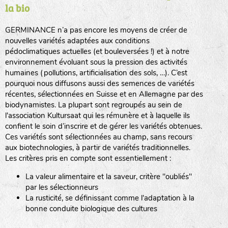
la bio
BPA : Initiales du producteur ou du fournisseur de la
semence.
GERMINANCE n’a pas encore les moyens de créer de
BINGENHEIMER SAATGUT (BGH)
nouvelles variétés adaptées aux conditions
1 : Numéro d’ordre du lot
pédoclimatiques actuelles (et bouleversées !) et à notre
A : Sans calibre.
environnement évoluant sous la pression des activités
www.bingenheimersaatgut.de
humaines (pollutions, artificialisation des sols, …). C’est
DE BOLSTER (DBO)
pourquoi nous diffusons aussi des semences de variétés
G
: Gros
Légumes feuilles
récentes, sélectionnées en Suisse et en Allemagne par des
M
: Moyen calibre
www.bolster.nl
biodynamistes. La plupart sont regroupés au sein de
P
: Petit calibre
GRAINE DEL PAÏS (GDP)
l'association Kultursaat qui les rémunère et à laquelle ils
confient le soin d’inscrire et de gérer les variétés obtenues.
Ces variétés sont sélectionnées au champ, sans recours
aux biotechnologies, à partir de variétés traditionnelles.
www.grainesdelpais.com
Légumes racines
Les critères pris en compte sont essentiellement :
JARDIN EN’VIE (JEV)
La valeur alimentaire et la saveur, critère "oubliés"
Plantes aromatiques
par les sélectionneurs
La rusticité, se définissant comme l'adaptation à la
bonne conduite biologique des cultures
LA BOITE A GRAINES (LBAG)