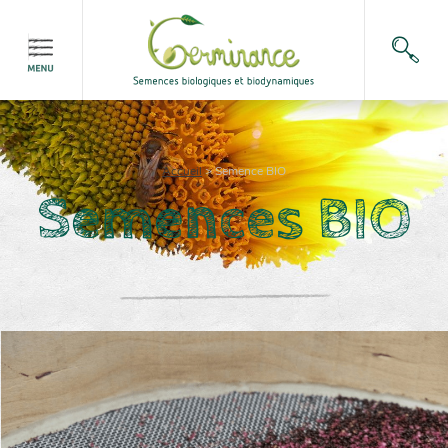
Accueil
>
Semence BIO
Semences BIO