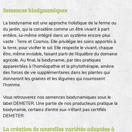
Semences biodynamiques
animaux sauvages
biodiversité cultivée
La biodynamie est une approche holistique de la ferme ou
du jardin, qui la considère comme un être vivant à part
entière, lui-même intégré dans un système encore plus
vaste : Terre et Cosmos. Elle privilégie les soins apportés à
la terre, pour vivifier le sol. Elle respecte le vivant, chaque
être, même invisible, faisant parti de l’équilibre du domaine
agricole. Au final, la biodynamie, par des pratiques
LA RÉFÉRENCE :
F
BEL
20BPA1A (en haut à gauche)
apparentées à l’homéopathie et la phytothérapie, amène
des forces de vie supplémentaires dans les plantes qui
F : Fleurs.
donneront les graines et les légumes qui nourrissent
Les autres catégories étant :
l’homme.
E
: Engrais vert
Vous retrouverez nos semences biodynamiques sous le
L
: Légumes
label DEMETER. Une partie de nos producteurs pratique la
A
: Aromatiques
biodynamie, certains d’entre eux n’étant pas certifiés
DEMETER.
BEL : Code de la variété
(Ici Belle de nuit)
20 : Année de récolte
(ici 2020)
La création de nouvelles variétés adaptées à