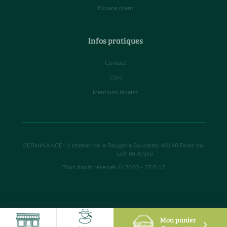
Espace client
Infos pratiques
Contact
CGV
Mentions légales
GERMINANCE
-
1 chemin de la Rougerie Soucelles
49140
Rives du
Loir en Anjou
Tous droits réservés © 2020 - 27.0.12
Mon panier