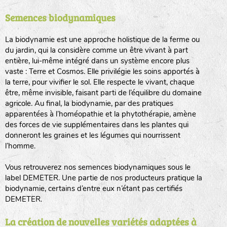
Semences biodynamiques
animaux sauvages
biodiversité cultivée
La biodynamie est une approche holistique de la ferme ou
du jardin, qui la considère comme un être vivant à part
entière, lui-même intégré dans un système encore plus
vaste : Terre et Cosmos. Elle privilégie les soins apportés à
la terre, pour vivifier le sol. Elle respecte le vivant, chaque
être, même invisible, faisant parti de l’équilibre du domaine
agricole. Au final, la biodynamie, par des pratiques
LA RÉFÉRENCE :
F
BEL
20BPA1A (en haut à gauche)
apparentées à l’homéopathie et la phytothérapie, amène
des forces de vie supplémentaires dans les plantes qui
F : Fleurs.
donneront les graines et les légumes qui nourrissent
Les autres catégories étant :
l’homme.
E
: Engrais vert
Vous retrouverez nos semences biodynamiques sous le
L
: Légumes
label DEMETER. Une partie de nos producteurs pratique la
A
: Aromatiques
biodynamie, certains d’entre eux n’étant pas certifiés
DEMETER.
BEL : Code de la variété
(Ici Belle de nuit)
20 : Année de récolte
(ici 2020)
La création de nouvelles variétés adaptées à