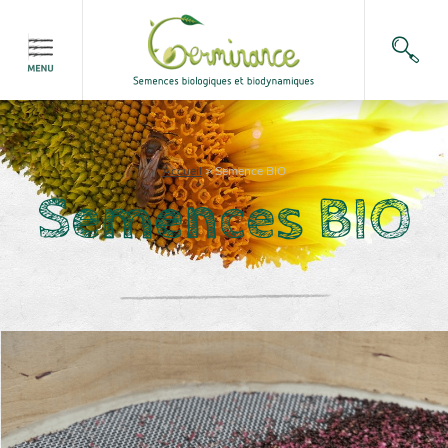
Accueil
>
Semence BIO
Semences BIO