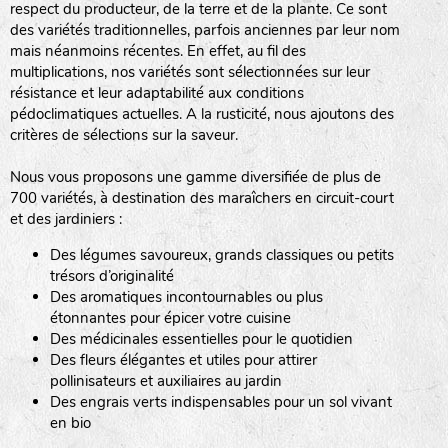
respect du producteur, de la terre et de la plante. Ce sont
des variétés traditionnelles, parfois anciennes par leur nom
haies
mais néanmoins récentes. En effet, au fil des
multiplications, nos variétés sont sélectionnées sur leur
zone sauvage
résistance et leur adaptabilité aux conditions
pédoclimatiques actuelles. A la rusticité, nous ajoutons des
critères de sélections sur la saveur.
mare
Nous vous proposons une gamme diversifiée de plus de
700 variétés, à destination des maraîchers en circuit-court
et des jardiniers :
Des légumes savoureux, grands classiques ou petits
tas de compost
trésors d’originalité
Des aromatiques incontournables ou plus
étonnantes pour épicer votre cuisine
Des médicinales essentielles pour le quotidien
fleurs
Des fleurs élégantes et utiles pour attirer
pollinisateurs et auxiliaires au jardin
animaux domestiques
Des engrais verts indispensables pour un sol vivant
en bio