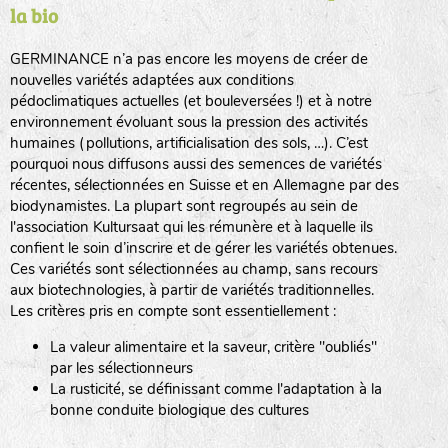
la bio
BPA : Initiales du producteur ou du fournisseur de la
semence.
GERMINANCE n’a pas encore les moyens de créer de
BINGENHEIMER SAATGUT (BGH)
nouvelles variétés adaptées aux conditions
1 : Numéro d’ordre du lot
pédoclimatiques actuelles (et bouleversées !) et à notre
A : Sans calibre.
environnement évoluant sous la pression des activités
www.bingenheimersaatgut.de
humaines (pollutions, artificialisation des sols, …). C’est
DE BOLSTER (DBO)
pourquoi nous diffusons aussi des semences de variétés
G
: Gros
Légumes feuilles
récentes, sélectionnées en Suisse et en Allemagne par des
M
: Moyen calibre
www.bolster.nl
biodynamistes. La plupart sont regroupés au sein de
P
: Petit calibre
GRAINE DEL PAÏS (GDP)
l'association Kultursaat qui les rémunère et à laquelle ils
confient le soin d’inscrire et de gérer les variétés obtenues.
Ces variétés sont sélectionnées au champ, sans recours
aux biotechnologies, à partir de variétés traditionnelles.
www.grainesdelpais.com
Légumes racines
Les critères pris en compte sont essentiellement :
JARDIN EN’VIE (JEV)
La valeur alimentaire et la saveur, critère "oubliés"
Plantes aromatiques
par les sélectionneurs
La rusticité, se définissant comme l'adaptation à la
bonne conduite biologique des cultures
LA BOITE A GRAINES (LBAG)