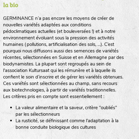
la bio
BPA : Initiales du producteur ou du fournisseur de la
semence.
GERMINANCE n’a pas encore les moyens de créer de
BINGENHEIMER SAATGUT (BGH)
nouvelles variétés adaptées aux conditions
1 : Numéro d’ordre du lot
pédoclimatiques actuelles (et bouleversées !) et à notre
A : Sans calibre.
environnement évoluant sous la pression des activités
www.bingenheimersaatgut.de
humaines (pollutions, artificialisation des sols, …). C’est
DE BOLSTER (DBO)
pourquoi nous diffusons aussi des semences de variétés
G
: Gros
Légumes feuilles
récentes, sélectionnées en Suisse et en Allemagne par des
M
: Moyen calibre
www.bolster.nl
biodynamistes. La plupart sont regroupés au sein de
P
: Petit calibre
GRAINE DEL PAÏS (GDP)
l'association Kultursaat qui les rémunère et à laquelle ils
confient le soin d’inscrire et de gérer les variétés obtenues.
Ces variétés sont sélectionnées au champ, sans recours
aux biotechnologies, à partir de variétés traditionnelles.
www.grainesdelpais.com
Légumes racines
Les critères pris en compte sont essentiellement :
JARDIN EN’VIE (JEV)
La valeur alimentaire et la saveur, critère "oubliés"
Plantes aromatiques
par les sélectionneurs
La rusticité, se définissant comme l'adaptation à la
bonne conduite biologique des cultures
LA BOITE A GRAINES (LBAG)