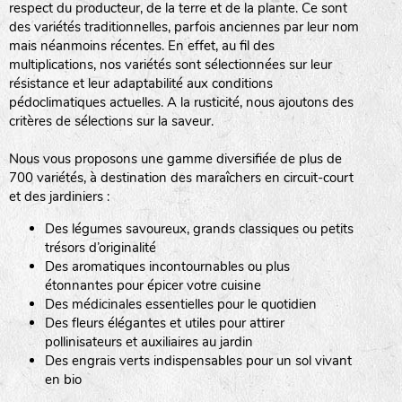
respect du producteur, de la terre et de la plante. Ce sont
des variétés traditionnelles, parfois anciennes par leur nom
haies
mais néanmoins récentes. En effet, au fil des
multiplications, nos variétés sont sélectionnées sur leur
zone sauvage
résistance et leur adaptabilité aux conditions
pédoclimatiques actuelles. A la rusticité, nous ajoutons des
critères de sélections sur la saveur.
mare
Nous vous proposons une gamme diversifiée de plus de
700 variétés, à destination des maraîchers en circuit-court
et des jardiniers :
Des légumes savoureux, grands classiques ou petits
tas de compost
trésors d’originalité
Des aromatiques incontournables ou plus
étonnantes pour épicer votre cuisine
Des médicinales essentielles pour le quotidien
fleurs
Des fleurs élégantes et utiles pour attirer
pollinisateurs et auxiliaires au jardin
animaux domestiques
Des engrais verts indispensables pour un sol vivant
en bio