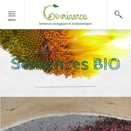
Accueil
>
Semence BIO
Semences BIO