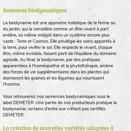
Semences biodynamiques
animaux sauvages
biodiversité cultivée
La biodynamie est une approche holistique de la ferme ou
du jardin, qui la considère comme un être vivant à part
entière, lui-même intégré dans un système encore plus
vaste : Terre et Cosmos. Elle privilégie les soins apportés à
la terre, pour vivifier le sol. Elle respecte le vivant, chaque
être, même invisible, faisant parti de l’équilibre du domaine
agricole. Au final, la biodynamie, par des pratiques
LA RÉFÉRENCE :
F
BEL
20BPA1A (en haut à gauche)
apparentées à l’homéopathie et la phytothérapie, amène
des forces de vie supplémentaires dans les plantes qui
F : Fleurs.
donneront les graines et les légumes qui nourrissent
Les autres catégories étant :
l’homme.
E
: Engrais vert
Vous retrouverez nos semences biodynamiques sous le
L
: Légumes
label DEMETER. Une partie de nos producteurs pratique la
A
: Aromatiques
biodynamie, certains d’entre eux n’étant pas certifiés
DEMETER.
BEL : Code de la variété
(Ici Belle de nuit)
20 : Année de récolte
(ici 2020)
La création de nouvelles variétés adaptées à