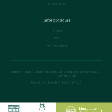
Espace client
Infos pratiques
Contact
CGV
Mentions légales
GERMINANCE
-
1 chemin de la Rougerie Soucelles
49140
Rives du
Loir en Anjou
Tous droits réservés © 2020 - 27.0.12
Mon panier