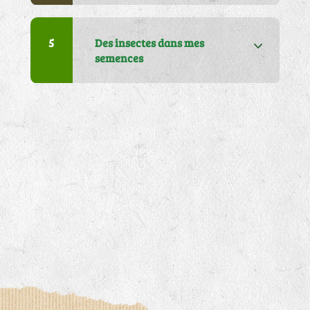
articles dans mon colis
5
Des insectes dans mes
semences
5
J'ai un problème sur ma
facture
6
J'attends ma commande, je
ne l'ai pas reçue