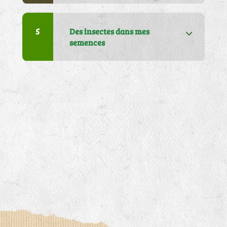
articles dans mon colis
5
Des insectes dans mes
semences
5
J'ai un problème sur ma
facture
6
J'attends ma commande, je
ne l'ai pas reçue